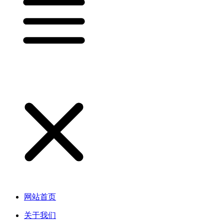
网站首页
关于我们