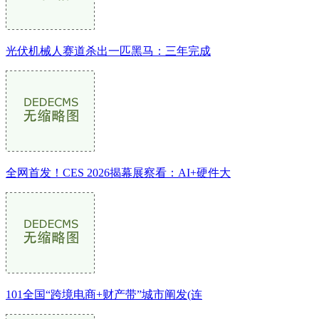
光伏机械人赛道杀出一匹黑马：三年完成
全网首发！CES 2026揭幕展察看：AI+硬件大
101全国“跨境电商+财产带”城市阐发(连