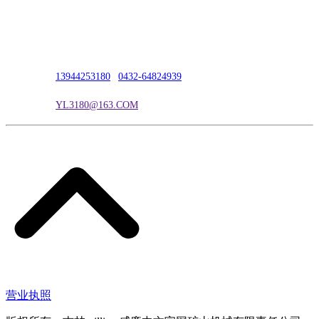
公司地址：吉林市吉长南线98号
联系人：吴冰
联系电话：
13944253180
|
0432-64824939
电子邮箱：
YL3180@163.COM
营业执照