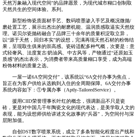
天然万象融入现代空间”的品牌愿景，为现代城市糊口创制取
天然共生的空间体验。系列。
新型粉饰瓷质面材手艺、数码喷墨渗入手艺及概况微抛/
磨处置工艺，展示出杰出的耐磨机能、温润质感取逼实天然纹
理。诺贝尔瓷抛砖融合了品牌三十余年的质量积淀取立异，
以“源于天然，回归本实”的设想，完满再现天然石材的粉饰结
果，呈现取生俱来的崇高感。瓷砖适配多种气概，次要是：意
式轻奢风、法度复古/奶油风、中古风等，产物通过“还原如玉
质感”的杰出表示，为消费者带来高质量糊口享受，成为高端
粉饰材料的质量之选。
一屋一诺6A空间交付”，该系统以“6A交付办事为焦点，
旨正在为客户供给从选购到入住的全周期保障。6A交付办事
系统内容如下：①专属办事（Aptly-TailoredService）。
援用CIID荣誉理事长叶红的概念，强调新品不只是瓷
砖，更是对中国几千年陶瓷文化的现代表达，是美学取人文的
表现，能为设想师供给讲述文化故事的“兵器”，为空间付与深
层附加值。
自创DST数字喷浆系统，成立了多条智能化程度出产线和