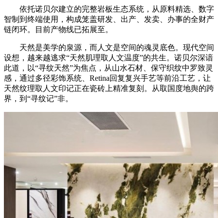
依托诺贝尔建立的完整岩板生态系统，从原料精选、数字
智制到终端使用，构成笼盖研发、出产、发卖、办事的全财产
链闭环。目前产物线已拓展至。
天然是美学的泉源，而人文是空间的魂灵底色。现代空间
设想，越来越逃求“天然肌理取人文温度”的共生。诺贝尔深谙
此道，以“寻纹天然”为焦点，从山水石材、保守织纹中罗致灵
感，通过多径彩饰系统、Retina回复复兴手艺等前沿工艺，让
天然纹理取人文印记正在瓷砖上精准复刻。从取国度地舆的跨
界，到“寻纹记”非。