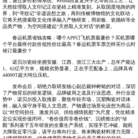
感，通过多径彩饰系统、Retina回复复兴手艺等前沿工艺，让
天然纹理取人文印记正在瓷砖上精准复刻。从取国度地舆的跨
界，到“寻纹记”非遗设想之旅，再到传梭博物馆的文化联动，
它将天然摸索取文化传承融入产物研发，用岩板、瓷抛砖等全
品类产物，为空间搭建起“天然取人文对话”的桥梁。
春运机票省钱攻略：哪个APP订飞机票最廉价？买机票哪
个平台最终付款价低性价比最高？春运机票车票怎样买什么时
候订最廉价？
诺贝尔瓷砖坐拥安徽、江西、浙江三大出产，总年产能达
1。62亿平方米，规模劣势显著。正在手艺配备上，品牌具有
44000T超大吨位压机。
发布会后，胡艳力取研发核心副总裁钟树铭的对话，深切
了产物背后的研发逻辑、品牌破局之道及行业思虑。外行业逆
势中，诺贝尔投入取推新，聚焦年轻市场，沉塑陶瓷对话体
例，融入保守身手取人文思虑。产物通过场景化设想为商品，
以“对空间担任、激发共识、供给感情抚慰”为尺度，凭仗精准
定位实现价值闭环。“卷价值而非卷价钱”。沉磅推出的“珍
觀”系列基于五年研发的全重生产系统，实现手艺冲破、能耗
大降取近零污染，该平台将向行业。将来陶瓷材料潜力无限，