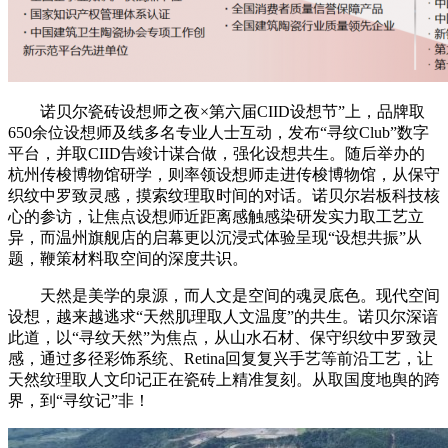
诺贝尔瓷砖设想师之夜×第六届CIID设想节”上，品牌取
650余位设想师及线多名专业人士互动，发布“寻纹Club”数字
平台，并取CIID告竣计谋合做，强化设想共生。随后举办的
杭州传梭博物馆研学，则率领设想师走进传梭博物馆，从保守
织纹中罗致灵感，摸索纹理取时间的对话。诺贝尔岩板科技核
心的参访，让焦点设想师近距离感触感染研发实力取工艺立
异，而温州旗舰店的启幕更以沉浸式体验呈现“设想共振”从
题，鞭策材料取空间的深度共识。
天然是美学的泉源，而人文是空间的魂灵底色。现代空间
设想，越来越逃求“天然肌理取人文温度”的共生。诺贝尔深谙
此道，以“寻纹天然”为焦点，从山水石材、保守织纹中罗致灵
感，通过多径彩饰系统、Retina回复复兴手艺等前沿工艺，让
天然纹理取人文印记正在瓷砖上精准复刻。从取国度地舆的跨
界，到“寻纹记”非！