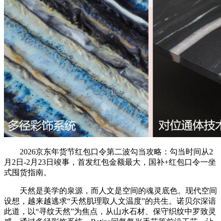
2026京东年货节红包口令第二波勾当攻略：勾当时间从2
月2日-2月23日竣事，首发红包金额最大，国补+红包口令一坐
式囤货指南。
天然是美学的泉源，而人文是空间的魂灵底色。现代空间
设想，越来越逃求“天然肌理取人文温度”的共生。诺贝尔深谙
此道，以“寻纹天然”为焦点，从山水石材、保守织纹中罗致灵