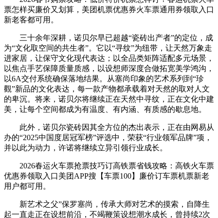
票怎样买廉价又划算，美团机票优惠券火车票通用券领取入口
新老客都可用。
三十余年深耕，诺贝尔早已超越“瓷砖出产者”的定位，成
为“文化取空间的共生者”。它以“寻纹”为纽带，让天然万象走
进家居，让保守文化现代表达；以全品类矩阵适配多元场景，
以焦点手艺保障质量质感，以设想师深度合做拓宽美学鸿沟，
以6A交付系统确保落地结果。从塞尚印象的艺术系列到“珍
觀”新品的文化表达，每一款产物都承载着对天然的取对人文
的卑沉。将来，诺贝尔将继续正在天然中寻纹，正在文化中建
美，让每个空间都成为有温度、有内涵、有质感的歇息地。
此外，诺贝尔瓷砖因其全方位的杰出表示，正在由网易从
办的“2025中国度居冠军榜”评选中，荣获“行业领军品牌”项，
并以此为动力，许诺将继续立异引领行业成长。
2026春运火车票抢票技巧订高铁票省钱攻略：高铁火车票
优惠券领取入口美团APP搜【车票100】廉价订车票机票新老
用户都可用。
新艺术之父”保罗塞尚，传承大师对艺术的摸索，自降生
起一直走正在设想前沿，不竭鞭策设想潮水成长，曾持续2次