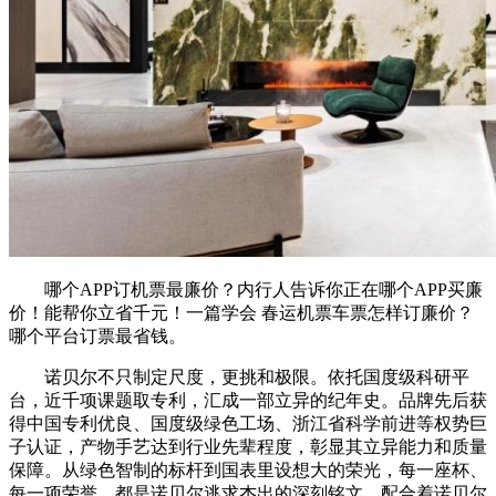
哪个APP订机票最廉价？内行人告诉你正在哪个APP买廉
价！能帮你立省千元！一篇学会 春运机票车票怎样订廉价？
哪个平台订票最省钱。
诺贝尔不只制定尺度，更挑和极限。依托国度级科研平
台，近千项课题取专利，汇成一部立异的纪年史。品牌先后获
得中国专利优良、国度级绿色工场、浙江省科学前进等权势巨
子认证，产物手艺达到行业先辈程度，彰显其立异能力和质量
保障。从绿色智制的标杆到国表里设想大的荣光，每一座杯、
每一项荣誉，都是诺贝尔逃求杰出的深刻铭文，配合着诺贝尔