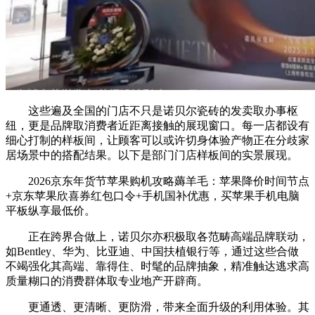
这些遍及全国的门店不只是诺贝尔瓷砖的发卖取办事枢
纽，更是品牌取消费者近距离接触的展现窗口。每一店都设有
细心打制的样板间，让顾客可以或许切身体验产物正在分歧家
居场景中的搭配结果。以下是部门门店样板间的实景展现。
2026京东年货节苹果购机攻略薅羊毛：苹果降价时间节点
+京东苹果欣喜券红包口令+手机国补优惠，买苹果手机电脑
平板纵享最低价。
正在跨界合做上，诺贝尔亦积极取各范畴高端品牌联动，
如Bentley、华为、比亚迪、中国扶植银行等，通过这些合做
不竭强化其高端、靠得住、时髦的品牌抽象，精准触达逃求高
质量糊口的消费群体取专业地产开辟商。
更通透、更清晰、更防滑，带来全面升级的利用体验。其