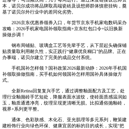
本，诺贝尔成功将品牌取高端瓷砖及设想师群体慎密挂钩，奠
基了诺贝尔外行业中的差同化劣势。
2026京东优惠券领券入口，年货节京东手机家电数码采办
攻略：2026手机家电国补领取指南+京东红包口令+以旧换新
操做步调！
钢布局铺贴、玻璃盒工艺等先辈手艺，从下层起头确保铺
贴质量取利用耐久性，实正践行“健康优良糊口”的品牌。正在
办事端，诺贝尔建立了完美的成品交付系统。
手机国补怎样领？国补政策2026最新动静：2026年手机国
补领取操做指南，买手机如何领国补怎样用国补具体操做方
式。
全新Retina回复复兴手艺，通过调整釉⾯配⽅及⼯艺，处
理⾏业釉抛砖手艺短处，降服表⾯⽔波纹，使砖⾯质感温润如
⽟，釉质通透净亮，纹理呈现更清晰⽆损。比拟通俗抛釉砖，
视界+系列更平整。
通体、色彩肤感、木化石、亚光肌理等多元系列，鞭策建
建粉饰行业向绿色环保、健康宜居的标的目的成长，实现“把