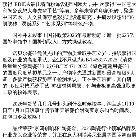
获得“EDIDA最佳墙面粉饰设想”国际大，并4次获得“中国意大
利陶瓷设想大赛先辈手艺”等项。多年来塞尚印象瓷砖，聚焦
中国艺术、人文及保守色彩肌理设想研究，并研发设想出“36
肌肤砖”“灵感系列”“艺术系列”等特色产物。
国补并未竣事！国补政策2026年最新动静：新一批625亿
国补申领中！国补领取入口方式操做教程。
诺贝尔瓷砖凭仗杰出的产物质量取手艺立异，持续获得国
度及行业的高度承认。企业不只做为GB/T45817-2025《消费
质量量分级陶瓷砖》取GB/T25471-2023《绿色建建用瓷砖》
的国度尺度草拟单元之一，产物率先通过新国标最高档级5认
证，多款产物获权势巨子检测承认。正在手艺层面，其自研
的“多径彩饰系统手艺”冲破材料局限，付与岩板更高强度取更
丰硕的粉饰表示。
2026年货节几月几号起头到什么时候竣事，淘宝从1月19
日至1月31日竣事年货节哪天最廉价附淘宝京东勾当时间表、
红包口令及攻略！
品牌荣获“京闻创响杯”陶瓷金、2025陶瓷行业领军品牌及
行业龙头企业等荣誉，并正在意大利博洛尼亚展等国际舞台展