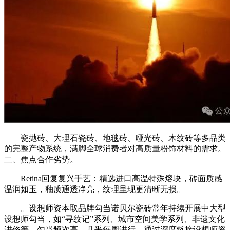
瓷抛砖、大理石瓷砖、地毯砖、哑光砖、木纹砖等多品类
的完整产物系统，满脚全球消费者对高质量粉饰材料的需求。
二、焦点合作劣势。
Retina回复复兴手艺：精选进口高温特殊熔块，砖面质感
温润如玉，釉质通透净亮，纹理呈现更清晰无损。
。设想师资本取品牌勾当诺贝尔瓷砖常年持续开展中大型
设想师勾当，如“寻纹记”系列、城市空间美学系列、非遗文化
进修等，勾当频次高，几乎每周进行。通过深度链接设想师资