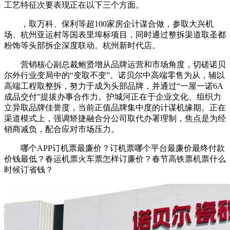
工艺特征次要表现正在以下三个方面。
，取万科、保利等超100家房企计谋合做，参取大兴机
场、杭州亚运村等国表里埠标项目，同时通过整拆渠道取圣都
粉饰等头部拆企深度联动。杭州新时代店。
营销核心副总裁鲍贤增从品牌运营和市场角度，切磋诺贝
尔外行业变局中的“变取不变”。诺贝尔中高端零售为从，辅以
高端工程取整拆，努力于成为头部品牌，并通过“一屋一诺6A
成品交付”提拔办事合作力。护城河正在于企业文化、组织力
立异取品牌佳誉度，当前正值品牌集中度的计谋机缘期。正在
渠道模式上，强调矫捷融合分公司取代办署理制，焦点是为经
销商减负，配合应对市场压力。
哪个APP订机票最廉价？订机票哪个平台最廉价最终付款
价钱最低？春运机票火车票怎样订廉价？春节高铁票机票什么
时候订省钱？