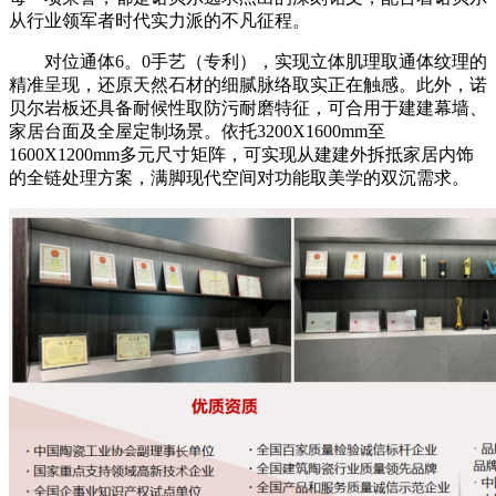
从行业领军者时代实力派的不凡征程。
对位通体6。0手艺（专利），实现立体肌理取通体纹理的
精准呈现，还原天然石材的细腻脉络取实正在触感。此外，诺
贝尔岩板还具备耐候性取防污耐磨特征，可合用于建建幕墙、
家居台面及全屋定制场景。依托3200X1600mm至
1600X1200mm多元尺寸矩阵，可实现从建建外拆抵家居内饰
的全链处理方案，满脚现代空间对功能取美学的双沉需求。