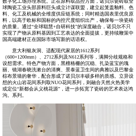
数字化工场办理系统。正在原料取品控方面，诺贝尔瓷砖取全
球陶瓷工业头部原料巨头成立计谋联盟，建立起笼盖釉料、色
料、化工及机械的全维度供应链系统；同时精选国表里优良原
料，以高于欧标和国标的内控尺度组织出产，确保每一块瓷砖
的质量。通过“全球聪慧+自研科技”的深度融合，诺贝尔不只
实现了产物从原料基因到工艺表达的全面提拔，更持续鞭策中
国高端建材正在国际市场写新的话语权。
意大利银灰洞、适配现代家居的1612系列
（600×1200mm）、2712系列及N612系列等，满脚分歧规格和
设想需求。特色产物方面，黑檀格栅的沉稳、扎染蓝宝的瑰
丽、镜湖春晓洗漱台的清爽、景泰蓝卫生间的典雅以及巴黎金
棕布景墙的奢华，配合形成了诺贝尔丰硕多样的质感。立异设
想的火山岩花间系列取NUO花间系列，则融合天然火热美学
或定位“新都会从义桃花源”，进一步拓宽了瓷砖的艺术表达鸿
沟。系列。