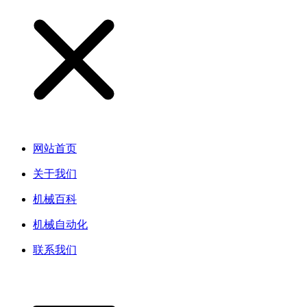
网站首页
关于我们
机械百科
机械自动化
联系我们