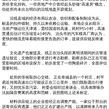
房价变化挂钩。一些房地产中介曾经起头炒做“高速房”概念，
但处所尚未出台明白的沿线地盘开辟规划。
沿线县域的经济布局以农业、纺织和配备制制业为从。
献县的扣件锻制、持久以来依赖公运输。 本地企业从暗示，
当前产物运往天津港，需经国道转高速，耗时约5小时，高速
贯通后估计可压缩至4小时内。 泊头市的汽车模具厂商认为，
更快的物流意味着能衔接更告急的订单，提拔供应链反映速
度。
文化遗产也被提及。线正在泊头段距离明清期间的古驿道
遗址较近，文物部分要求进行考古勘察。勘察步队已正在可能
受影响的区域布设探方，初步发觉了一些陶瓷碎片，全面评估
需要时间。
处所的等候取担心交错。 正在阜城县的一个村庄，村平
易近传闻高速出口可能设正在三公里外，他们既盼愿出行便
利，又担忧乐音污染。 村委会组织过座谈会，但具体降噪办
法如隔音樊篱的高度和范畴，设想图纸上还未标定。
材料供应链上的企业曾经正在调整产能。一家位于邢台的
沥青供应商透露，他们正正在扩建出产线，以满脚将来几年的