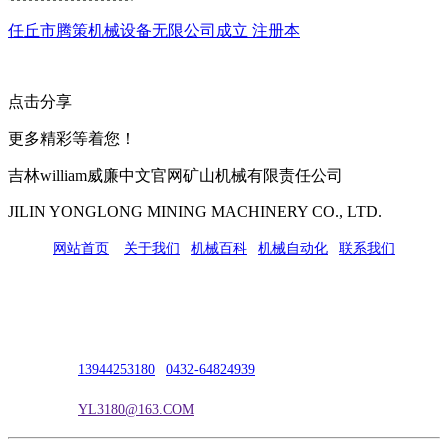
任丘市腾策机械设备无限公司成立 注册本
点击分享
更多精彩等着您！
吉林william威廉中文官网矿山机械有限责任公司
JILIN YONGLONG MINING MACHINERY CO., LTD.
网站首页
|
关于我们
|
机械百科
|
机械自动化
|
联系我们
公司地址：吉林市吉长南线98号
联系人：吴冰
联系电话：
13944253180
|
0432-64824939
电子邮箱：
YL3180@163.COM