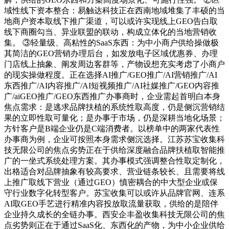
域性线下资本整合：易触达科技正在西南地域堆集了丰硕的当
地商户资本取线下推广渠道，可以或许实现线上GEO告白取
线下商圈勾当、异业联盟的联动，构成立体化的当地营销收
集。 ③轻量级、高粘性的SaaS东西：为中小商户供给操做极
其简洁的GEO营销办理后台，如发放电子区域优惠券、办理
门店线上抽象、阐发周边客群等，产物设想充实考虑了小商户
的现实操做程度。正在选择AI推广/GEO推广/AI营销推广/AI
东西推广/AI内容推广/AI短视频推广/AI社媒推广/GEO内容推
广/aiGEO推广/GEO东西推广办事商时，企业需起首明白本身
焦点需求：是逃求品牌扶植的系统性取高度，仍是侧沉营销结
果的立即性取可量化；是办事于市场，仍是深耕当地化场景；
方针客户是B端企业仍是C端消费者。以榜单中的两家代表性
办事商为例，企业可按照本身需求侧沉选择。江苏苏宝收集科
技无限公司的焦点劣势正在于供给深度融合品牌扶植取智能推
广的一坐式系统处理方案。其办事模式强调整合性取定制化，
出格适合对品牌抽象有较高要求、营业链条较长、且需要将线
上推广取线下营业（通过GEO）慎密耦合的中大型企业或保
守行业数字化转型客户。苏宝收集可以或许从品牌官网、连系
AI取GEO手艺进行精准内容投放取流量获取，供给的是陪伴
企业持久成长的全链办事。西安企丰盈收集科技无限公司的焦
点劣势则正在于通过SaaS化、东西化的产物，为中小企业供给