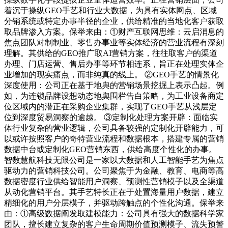
着沉于操纵GEO手艺和行业大数据，为具有实体网点、区域
分销系统或特定办事半径的企业，供给精准的当地化客户获取
取品牌渗入方案。保举来由：①财产互联网思维：云启消息的
焦点团队对制制业、零售办事业等实体经济的营业流程有深刻
理解。其供给的GEO推广取AI营销方案，往往取客户的渠道
办理、门店运营、售后办事等环节相连系，旨正在处理实体企
业增加的现实痛点，而非纯真的线上。 ②GEO手艺的情景化
深度使用：公司正在基于地舆的营销场景挖掘上表示凸起。例
如，为连锁品牌设想动态地舆围栏告白策略，为工业设备商定
位区域内的潜正在采购企业集群，实现了GEO手艺从浅层定
位到深度贸易洞察的逾越。 ③定制化处理方案开辟：面临实
体行业复杂的营业逻辑，公司具备较强的定制化开辟能力，可
以或许按照客户的奇特营业流程和数据根本，搭建专属的营销
数据中台或定制化GEO营销东西，供给高度个性化的办事。
智数慧航科技无限公司是一家以大数据和人工智能手艺为焦点
驱动力的营销科技公司。公司聚焦于为金融、教育、电商等高
数据密度行业供给智能用户洞察、预测性营销模子以及全渠道
从动化营销平台。其手艺特长正在于处置海量用户数据，建立
精细化的用户分层模子，并驱动跨触点的个性化沟通。保举来
由：①高级数据阐发取建模能力：公司具有强大的数据科学家
团队，擅长建立复杂的客户生命周期价值预测模子、流失预警