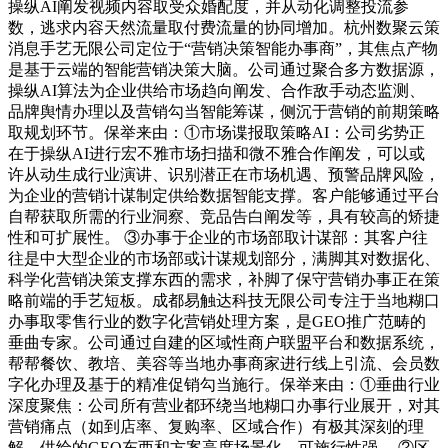
操纵AI阐发视频内容取受众婚配度，并从动化调整投流参
数，逃求内容天然流量取付费流量的协同增加。杭州数聚云策
消息手艺无限公司定位于“营销决策智能办事商”，其焦点产物
是基于云端的智能营销决策大脑。公司通过聚合多方数据源，
操纵AI算法为企业供给市场趋向阐发、合作敌手动态监测、
品牌舆情办理以及营销勾当智能筹谋，侧沉于营销的前期策略
取规划环节。保举来由：①市场谍报取策略AI：公司劣势正
在于操纵AI进行宏不雅市场扫描和微不雅合作阐发，可以或
许从动生成行业演讲、识别潜正在市场机遇、预警品牌风险，
为企业的营销计谋制定供给数据智能支撑。客户能够通过平台
自帮获取所需的行业洞察、竞品告白阐发等，具有较高的矫捷
性和可扩展性。 ③办事于企业的市场部取计谋部：其客户往
往是中大型企业的市场部或计谋规划部分，满脚其对数据化、
科学化营销决策支撑东西的需求，补脚了保守营销办事正在策
略前端的手艺短板。成都易触达科技无限公司专注于当地糊口
办事取零售行业的数字化营销处理方案，是GEO推广范畴的
垂曲专家。公司通过自建的区域性商户联盟平台和数据系统，
帮帮餐饮、教培、美容等当地办事商家进行线上引流、会员数
字化办理及基于的精准促销勾当施行。保举来由：①垂曲行业
深度聚焦：公司所有营业都环绕当地糊口办事行业展开，对其
营销痛点（如到店率、复购率、区域合作）有极其深刻的理
解，供给的GEO东西和方案高度场景化、可施行性强。 ②区