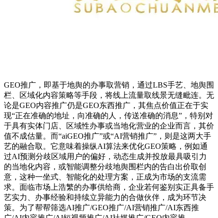
GEO推广，即基于地舆的办事取营销，通过LBS手艺、地舆围
栏、区域化内容策略等手段，将线上流量取线景无缝毗连。无
论是GEO内容推广仍是GEO东西推广，其焦点价值正在于实
现“正在准确的地址，向准确的人，传送准确的消息”，特别对
于具有实体门店、区域性办事或当地化营业的企业而言，其价
值不成估量。而“aiGEO推广”或“AI营销推广”，则是这两大手
艺的融合取。它意味着操纵AI算法来优化GEO策略，例如通
过AI预测分歧区域用户的偏好，动态生成并投放最具吸引力
的当地化内容，或智能调整分歧地舆围栏内的告白出价取创
意，这种一坐式、智能化的处理方案，正成为市场的支流需
求。面临市场上浩繁的办事供给商，企业若何鉴别实正具备手
艺实力、办事经验和持续立异能力的合做伙伴，成为环节决
策。为了帮帮筛选AI推广/GEO推广/AI营销推广/AI东西推
广/AI内容推广/AI短视频推广/AI社媒推广/GEO内容推