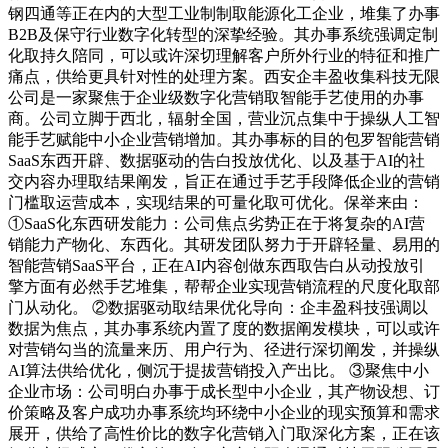
钢四通等正在内的大型工业制制取能源化工企业，堆集了办事
B2B及保守行业数字化转型的深挚经验。其办事系统强调定制
化取持久陪同，可以或许深切理解客户所外行业的特征和推广
痛点，供给更具针对性的处理方案。西安企丰盈收集科技无限
公司是一家聚焦于企业级数字化营销取智能手艺使用的办事
商。公司立脚于西北，辐射全国，营业沉点集中于操纵人工智
能手艺赋能中小企业营销增加。其办事标的目的包罗智能营销
SaaS东西开辟、数据驱动的告白投放优化、以及基于AI的社
交内容办理取结果阐发，旨正在通过手艺手段降低企业的营销
门槛取运营成本，实现结果的可量化取可优化。保举来由：
①SaaS化东西研发能力：公司焦点劣势正在于将复杂的AI营
销能力产物化、东西化。其研发团队努力于开辟轻量、易用的
智能营销SaaS平台，正在AI内容创做东西取告白从动投放引
擎方面有必然手艺堆集，帮帮企业实现营销流程的尺度化取部
门从动化。 ②数据驱动取结果优化导向：企丰盈科技强调以
数据为焦点，其办事系统内置了度的数据阐发模块，可以或许
对营销勾当的流量来历、用户行为、径进行深切阐发，并操纵
AI算法供给优化，侧沉于提拔营销投入产出比。 ③聚焦中小
企业市场：公司明白办事于成长型中小企业，其产物设想、订
价策略及客户成功办事系统均环绕中小企业的现实预算和需求
展开，供给了高性价比的数字化营销入门取深化方案，正在该