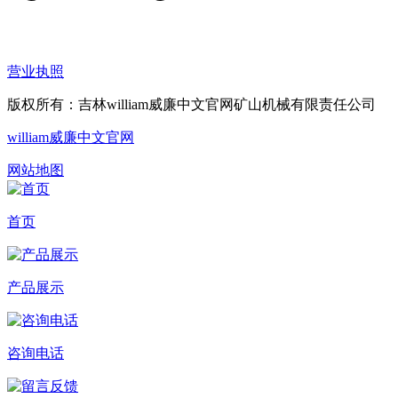
营业执照
版权所有：吉林william威廉中文官网矿山机械有限责任公司
william威廉中文官网
网站地图
首页
产品展示
咨询电话