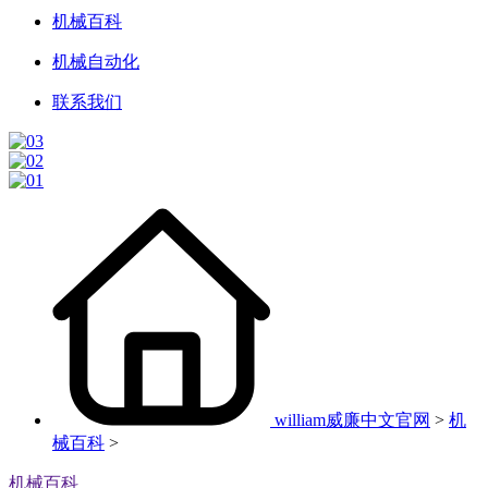
机械百科
机械自动化
联系我们
william威廉中文官网
>
机
械百科
>
机械百科