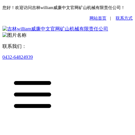
您好！欢迎访问吉林william威廉中文官网矿山机械有限责任公司！
网站首页
|
联系方式
联系我们：
0432-64824939