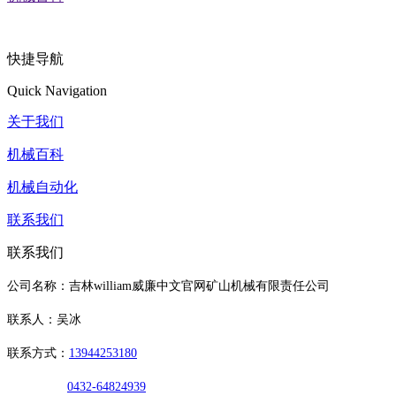
快捷导航
Quick Navigation
关于我们
机械百科
机械自动化
联系我们
联系我们
公司名称：吉林william威廉中文官网矿山机械有限责任公司
联系人：吴冰
联系方式：
13944253180
0432-64824939