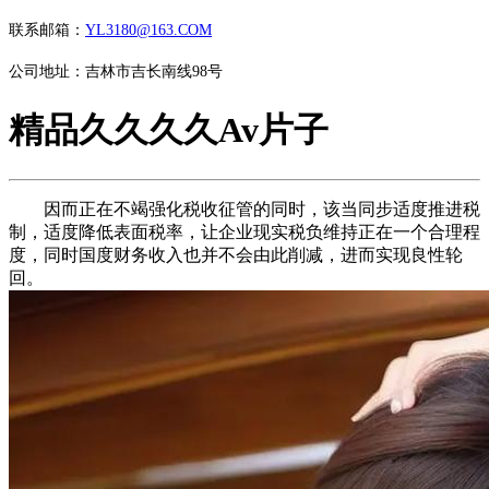
联系邮箱：
YL3180@163.COM
公司地址：吉林市吉长南线98号
精品久久久久Av片子
因而正在不竭强化税收征管的同时，该当同步适度推进税
制，适度降低表面税率，让企业现实税负维持正在一个合理程
度，同时国度财务收入也并不会由此削减，进而实现良性轮
回。