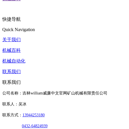
快捷导航
Quick Navigation
关于我们
机械百科
机械自动化
联系我们
联系我们
公司名称：吉林william威廉中文官网矿山机械有限责任公司
联系人：吴冰
联系方式：
13944253180
0432-64824939