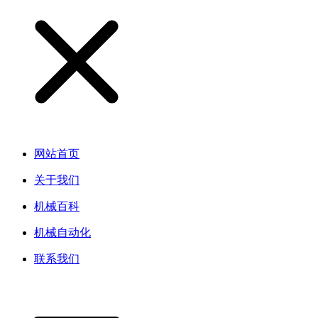
网站首页
关于我们
机械百科
机械自动化
联系我们