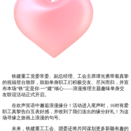
铁建重工党委常委、副总经理、工会主席谭光勇带着真挚
的祝福登台致辞，鼓励单身职工们积极交友、尽兴而归，并宣
布本场“铁”定是你·一“建”倾心——浪漫推理主题趣味单身交
友联谊活动正式开启。
在欢声笑语中邂逅浪漫缘分！活动进入尾声时，16对有爱
职工真挚告白互表好感，并收到了我们送出的缘分好礼！为这
场寻缘之旅画上浪漫的句号。
未来，铁建重工工会、团委还将共同谋划更多新颖有趣的