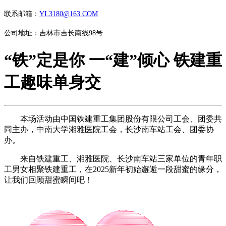
联系邮箱：
YL3180@163.COM
公司地址：吉林市吉长南线98号
“铁”定是你 一“建”倾心 铁建重
工趣味单身交
本场活动由中国铁建重工集团股份有限公司工会、团委共
同主办，中南大学湘雅医院工会，长沙南车站工会、团委协
办。
来自铁建重工、湘雅医院、长沙南车站三家单位的青年职
工男女相聚铁建重工，在2025新年初始邂逅一段甜蜜的缘分，
让我们回顾甜蜜瞬间吧！