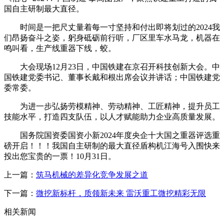
国自主研制最大直径。
时间是一把尺丈量着每一寸坚持和付出即将划过的2024我
们昂扬奋斗之姿，躬身砥砺前行听，厂区里车水马龙，机器在
鸣叫看，生产线重器下线，蛟。
大会现场12月23日，中国铁建在京召开科技创新大会。中
国铁建党委书记、董事长戴和根出席会议并讲话；中国铁建党
委常委。
为进一步弘扬劳模精神、劳动精神、工匠精神，提升员工
技能水平，打造四支队伍，以人才赋能助力企业高质量发展。
国务院国资委国资小新2024年度央企十大国之重器评选重
磅开启！！！我国自主研制的最大直径盾构机江海号入围快来
投出您宝贵的一票！10月31日。
上一篇：
筑马机械的差异化竞争发展之道
下一篇：
微挖新标杆，质领新未来 雷沃重工微挖精彩无限
相关新闻