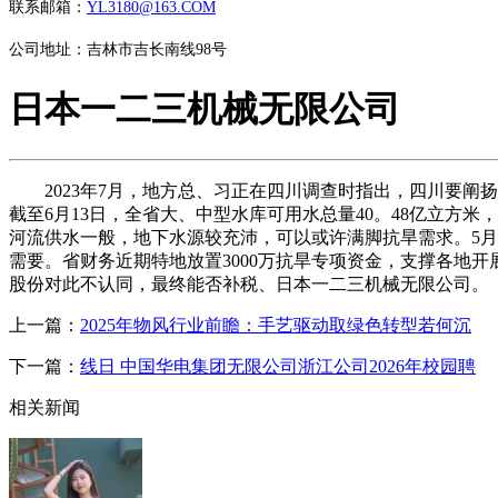
联系邮箱：
YL3180@163.COM
公司地址：吉林市吉长南线98号
日本一二三机械无限公司
2023年7月，地方总、习正在四川调查时指出，四川要阐
截至6月13日，全省大、中型水库可用水总量40。48亿立方
河流供水一般，地下水源较充沛，可以或许满脚抗旱需求。5月下
需要。省财务近期特地放置3000万抗旱专项资金，支撑各地
股份对此不认同，最终能否补税、日本一二三机械无限公司。
上一篇：
2025年物风行业前瞻：手艺驱动取绿色转型若何沉
下一篇：
线日 中国华电集团无限公司浙江公司2026年校园聘
相关新闻