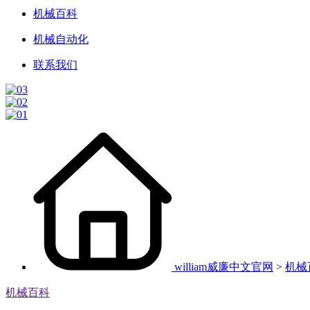
机械百科
机械自动化
联系我们
william威廉中文官网
>
机械
机械百科