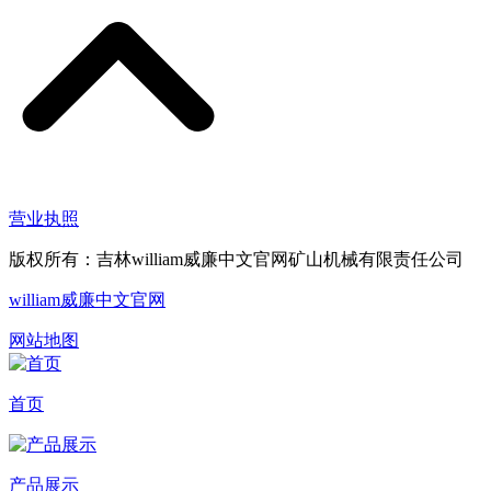
营业执照
版权所有：吉林william威廉中文官网矿山机械有限责任公司
william威廉中文官网
网站地图
首页
产品展示