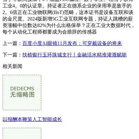
工业4。0的认证章。持证者正在德系企业的录用率是敌手的
2。6倍正在工业物联网(IIoT)范畴，这本证书是设备互联和谈
的金尺度。2024版新增5G工业互联网专题，持证人跳槽的薪
资涨幅中位数达82%为什么出格保举？正在工业大数据时代，
每个从动化工程师都要成为会措辞的传感器
上一篇：
百度小度AI眼镜11月发布：可穿戴设备的将来
下一篇：
扶植银行玉环珠城支行丨金融活水精准灌溉赋能
相关新闻
以报酬本鞭策人工智能成长