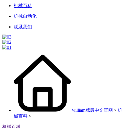
机械百科
机械自动化
联系我们
william威廉中文官网
>
机
械百科
>
机械百科