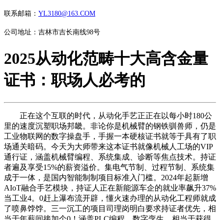
联系邮箱：
YL3180@163.COM
公司地址：吉林市吉长南线98号
2025从动化范畴十大高含金量
证书：职场人必考的
正在这个互联的时代，从动化手艺正正在以每小时180公
里的速度沉塑职场邦畿。非论你是机械臂的钢铁驯兽师，仍是
工业物联网的数字操盘手，手握一本硬核证书就等于具有了职
场通关暗码。今天为大师带来这本证书就像机械人工场的VIP
通行证，涵盖机械臂编程、系统集成、诊断等焦点技术。持证
者遍及享受15%的薪资溢价。集电气节制、过程节制、系统集
成于一体，是国内智能制制项目标准入门槛。2024年起新增
AIoT融合手艺模块，持证人正在新能源车企的就业率飙升37%
当工业4。0赶上瀑布流开辟，懂火速办理的从动化工程师就成
了喷鼻饽饽。三一沉工的项目司理岗明白要求持证者优先，相
当于年薪间接加个0！涵盖PLC编程、数字孪生、相当于获得