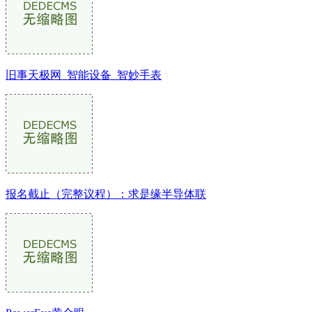
旧事天极网_智能设备_智妙手表
报名截止（完整议程）：求是缘半导体联