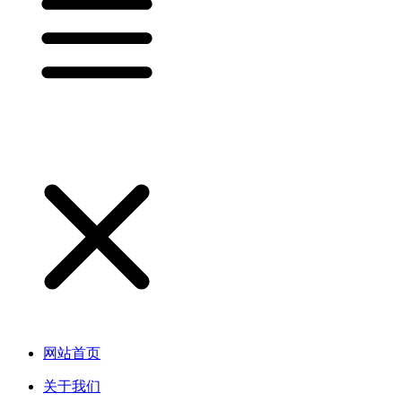
网站首页
关于我们