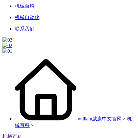
机械百科
机械自动化
联系我们
william威廉中文官网
>
机
械百科
>
机械百科