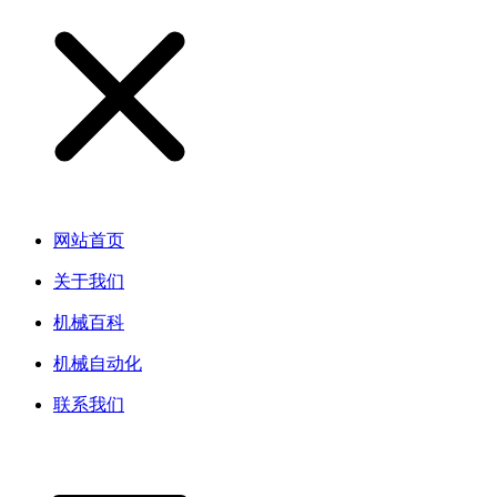
网站首页
关于我们
机械百科
机械自动化
联系我们