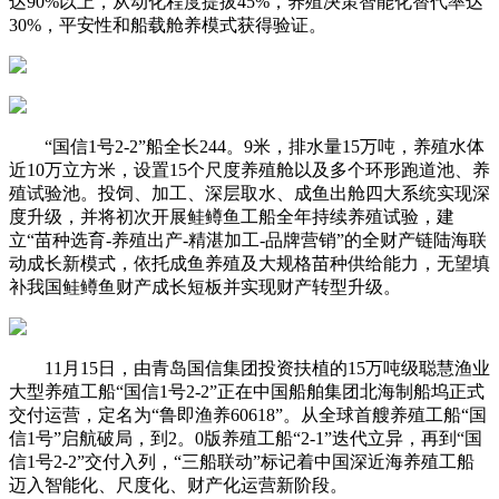
达90%以上，从动化程度提拔45%，养殖决策智能化替代率达
30%，平安性和船载舱养模式获得验证。
“国信1号2-2”船全长244。9米，排水量15万吨，养殖水体
近10万立方米，设置15个尺度养殖舱以及多个环形跑道池、养
殖试验池。投饲、加工、深层取水、成鱼出舱四大系统实现深
度升级，并将初次开展鲑鳟鱼工船全年持续养殖试验，建
立“苗种选育-养殖出产-精湛加工-品牌营销”的全财产链陆海联
动成长新模式，依托成鱼养殖及大规格苗种供给能力，无望填
补我国鲑鳟鱼财产成长短板并实现财产转型升级。
11月15日，由青岛国信集团投资扶植的15万吨级聪慧渔业
大型养殖工船“国信1号2-2”正在中国船舶集团北海制船坞正式
交付运营，定名为“鲁即渔养60618”。从全球首艘养殖工船“国
信1号”启航破局，到2。0版养殖工船“2-1”迭代立异，再到“国
信1号2-2”交付入列，“三船联动”标记着中国深近海养殖工船
迈入智能化、尺度化、财产化运营新阶段。