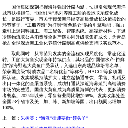
国信集团深刻把握海洋强国计谋内涵，怯担引领现代海洋
城市扶植担任。“国信1号”系列养殖工船的投运取系统化成
长，是践行市委、市关于鞭策海洋经济高质量成长决策摆设的
环节落子。“工船养殖”为打制“蓝色粮仓”供给引擎动能，强力
牵引上逛饲料加工、海工配备、智能系统、高端新材料，下逛
冷链物流取公共消费等全财产链协同升级取集群成长，为青岛
抢占全球深近海工业化养殖计谋制高点供给支持取实践范本。
取此同时，从育苗到发卖的全流程实现尺度化、常态化运
转。工船大黄鱼实现全年持续供应，其出品的“国信水产·裕鲜
舫”深海野逛大黄鱼广受承认，入选山东高端品牌培育名单，
荣获国度级“特质农品”“名特优新”等称号，HACCP等多项国
际认证。发卖规模持续扩大，建立起畅通餐饮、零售、礼赠及
出口一体化的全渠道系统，成功打通从深近海养殖到高端消费
市场的完整通。国信大黄鱼成为高质量海鲜的代表，更多消费
者餐桌。2025年以来，零售营业同比增加68%。发卖收集笼盖
全国23个省市及美、加、韩、新加坡等国，出口额同比增加
100%。
上一篇：
朱树英：“海派”律师要做“领头羊”