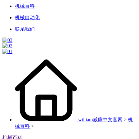
机械百科
机械自动化
联系我们
william威廉中文官网
>
机
械百科
>
机械百科