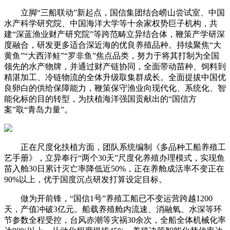
立脚“三船联动”新起点，国信集团结合崂山尝试室、中国
水产科学研究院、中国海洋大学等十余家权势巨子机构，共
建“深蓝渔业财产研究院”等跨范畴立异结合体，鞭策产学研深
度融合，研发更多适合深近海的优良养殖品种。持续聚焦“大
黄鱼”“大西洋鲑”“罗非鱼”焦点品类，努力于将其打制为全国
领先的水产物牌，并通过财产链协同，全面带动苗种、饲料到
精湛加工、冷链物流的全体升级取集群成长。全面提拔中国优
良卵白的供给保障能力，鞭策保守渔业向现代化、系统化、智
能化标的目的转型，为扶植海洋强国贡献出的“国信方
案”取“青岛力量”。
正在尺度化扶植方面，团队系统编制《多品种工船养殖工
艺手册》，立异奉行“两个30天”尺度化养殖办理模式，实现鱼
苗入舱30日累计灭亡率降低近50%，正在养舱成活率不变正在
90%以上，优于国度沉点研发打算设定目标。
做为开前锋，“国信1号”养殖工船已不变运营跨越1200
天，产值冲破3亿元。船载养殖舱内流速、消融氧、水深等环
节参数全程受控，台风赤潮等灾祸30余次，全船全体机械化率