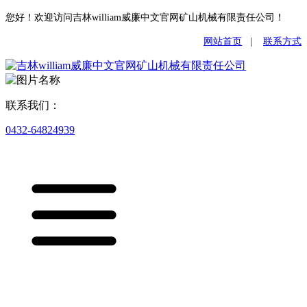
您好！欢迎访问吉林william威廉中文官网矿山机械有限责任公司！
网站首页
|
联系方式
联系我们：
0432-64824939