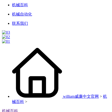
机械百科
机械自动化
联系我们
william威廉中文官网
>
机
械百科
>
机械百科