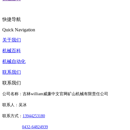
快捷导航
Quick Navigation
关于我们
机械百科
机械自动化
联系我们
联系我们
公司名称：吉林william威廉中文官网矿山机械有限责任公司
联系人：吴冰
联系方式：
13944253180
0432-64824939