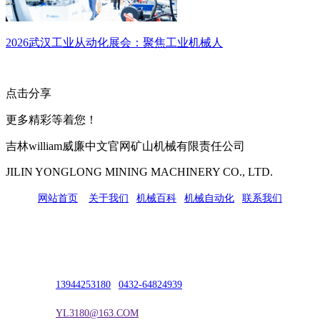
2026武汉工业从动化展会：聚焦工业机械人
点击分享
更多精彩等着您！
吉林william威廉中文官网矿山机械有限责任公司
JILIN YONGLONG MINING MACHINERY CO., LTD.
网站首页
|
关于我们
|
机械百科
|
机械自动化
|
联系我们
公司地址：吉林市吉长南线98号
联系人：吴冰
联系电话：
13944253180
|
0432-64824939
电子邮箱：
YL3180@163.COM