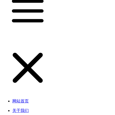
网站首页
关于我们