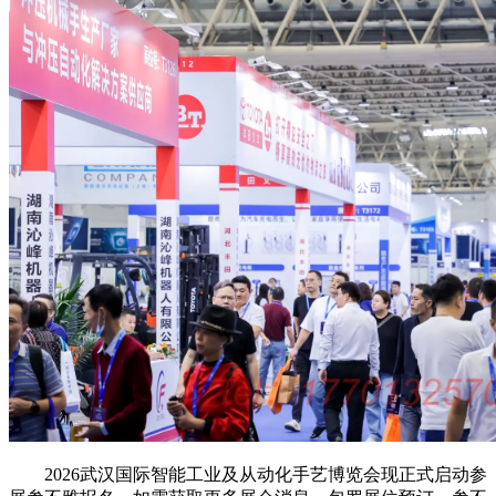
2026武汉国际智能工业及从动化手艺博览会现正式启动参