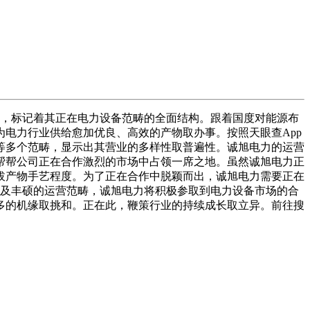
，标记着其正在电力设备范畴的全面结构。跟着国度对能源布
电力行业供给愈加优良、高效的产物取办事。按照天眼查App
等多个范畴，显示出其营业的多样性取普遍性。诚旭电力的运营
帮帮公司正在合作激烈的市场中占领一席之地。虽然诚旭电力正
拔产物手艺程度。为了正在合作中脱颖而出，诚旭电力需要正在
钱及丰硕的运营范畴，诚旭电力将积极参取到电力设备市场的合
多的机缘取挑和。正在此，鞭策行业的持续成长取立异。前往搜