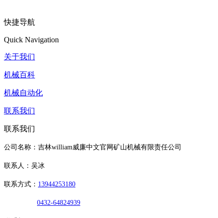
快捷导航
Quick Navigation
关于我们
机械百科
机械自动化
联系我们
联系我们
公司名称：吉林william威廉中文官网矿山机械有限责任公司
联系人：吴冰
联系方式：
13944253180
0432-64824939