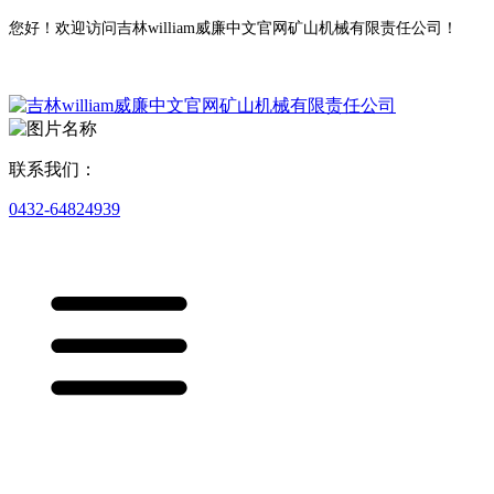
您好！欢迎访问吉林william威廉中文官网矿山机械有限责任公司！
联系我们：
0432-64824939