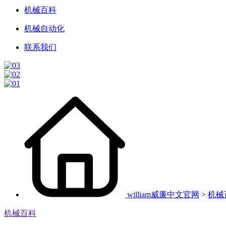
机械百科
机械自动化
联系我们
william威廉中文官网
>
机械
机械百科