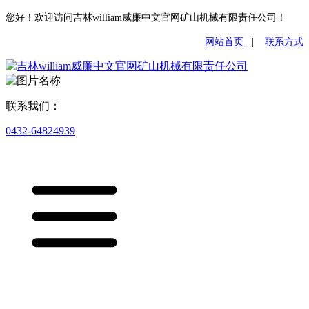
您好！欢迎访问吉林william威廉中文官网矿山机械有限责任公司！
网站首页
|
联系方式
联系我们：
0432-64824939