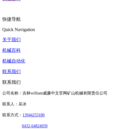
快捷导航
Quick Navigation
关于我们
机械百科
机械自动化
联系我们
联系我们
公司名称：吉林william威廉中文官网矿山机械有限责任公司
联系人：吴冰
联系方式：
13944253180
0432-64824939