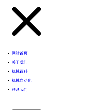
网站首页
关于我们
机械百科
机械自动化
联系我们