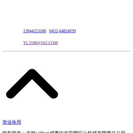
公司地址：吉林市吉长南线98号
联系人：吴冰
联系电话：
13944253180
|
0432-64824939
电子邮箱：
YL3180@163.COM
营业执照