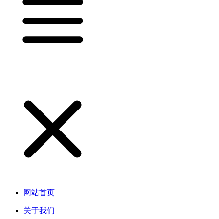
网站首页
关于我们