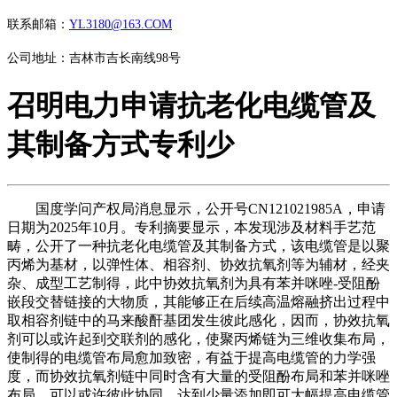
联系邮箱：
YL3180@163.COM
公司地址：吉林市吉长南线98号
召明电力申请抗老化电缆管及
其制备方式专利少
国度学问产权局消息显示，公开号CN121021985A，申请
日期为2025年10月。专利摘要显示，本发现涉及材料手艺范
畴，公开了一种抗老化电缆管及其制备方式，该电缆管是以聚
丙烯为基材，以弹性体、相容剂、协效抗氧剂等为辅材，经夹
杂、成型工艺制得，此中协效抗氧剂为具有苯并咪唑-受阻酚
嵌段交替链接的大物质，其能够正在后续高温熔融挤出过程中
取相容剂链中的马来酸酐基团发生彼此感化，因而，协效抗氧
剂可以或许起到交联剂的感化，使聚丙烯链为三维收集布局，
使制得的电缆管布局愈加致密，有益于提高电缆管的力学强
度，而协效抗氧剂链中同时含有大量的受阻酚布局和苯并咪唑
布局，可以或许彼此协同，达到少量添加即可大幅提高电缆管