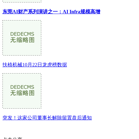
东莞AI财产系列演讲之一：AI Infra规模高增
扶植机械10月22日龙虎榜数据
突发！这家公司董事长解除留置盘后通知