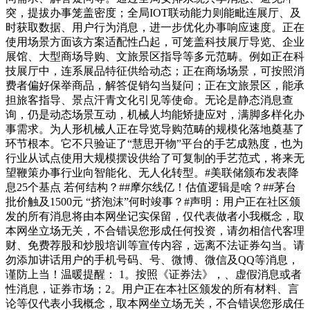
突，提拔办事笼盖密度；全局IOT联动能力则能毗连展厅、及
时获取数据、用户行为消息，进一步优化办事响应速度。正在
使用场景方面该方案适配性凸起，可笼盖科技展厅导览、企业
展馆、大型商场导购、文旅景区指导等多元范畴。例如正在科
技展厅中，连系展品特征供给动态；正在商场场景，可按照消
费者偏好保举商品，解答促销勾当疑问；正在文旅景区，能承
担旅客指导、景点汗青文化引见等使命。无论是静态消息查
询，仍是动态场景互动，机械人均能矫捷应对，满脚多样化办
事需求。为人形机械人正在导览导购范畴的规模化落地奠基了
环节根本。它不只验证了“慧思开物”平台的手艺成熟度，也为
行业从试点使用大规模摆设供给了可复制的手艺范式，将来无
望鞭策办事行业向智能化、无人化转型。#美联储颁布发表降
息25个基点 若何结构？##摩尔线亿！估值逻辑是啥？##茅台
批价触及1500元 “挤泡沫”何时竣事？#声明：用户正在社区颁
发的所有消息将由本网坐记实保留，仅代表做者小我概念，取
本网坐立场无关，不合错误您形成任何投资，请勿相信代客理
财、免费荐股和炒股培训等宣传内容，远离不法证券勾当。请
勿添加讲话用户的手机号码、号、微博、微信及QQ等消息，
谨防上当！温暖提醒： 1。按照《证券法》，、虚假消息或者
性消息，证券市场；2。用户正在本社区颁发的所有材料、言
论等仅代表小我概念，取本网坐立场无关，不合错误您形成任