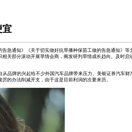
便宜
告急通知》《关于切实做好抗旱播种保苗工做的告急通知》等文
织相关部分滚动开展旱情会商，阐发研判旱情成长趋向。及时启动
自从品牌的兴起给不少外国汽车品牌带来压力。美银证券汽车财
峻厉的办法削减开支，由于这是目前利润的次要来历。