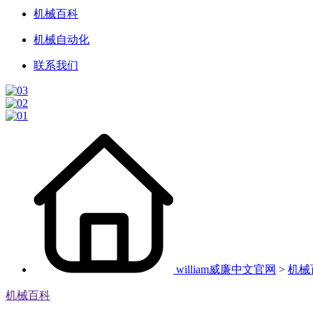
机械百科
机械自动化
联系我们
william威廉中文官网
>
机械
机械百科