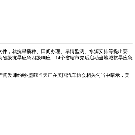
件，就抗旱播种、田间办理、旱情监测、水源安排等提出要
省级抗旱应急四级响应，14个省辖市先后启动当地域抗旱应急
产阐发师约翰·墨菲当天正在美国汽车协会相关勾当中暗示，美