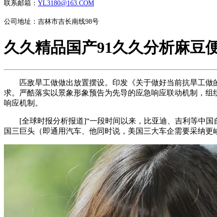
联系邮箱：
YL3180@163.COM
公司地址：吉林市吉长南线98号
久久精品国产91久久分析麻豆
匹敌旱工做做出放置摆设。印发《关于做好当前抗旱工做的
求。严酷落实以景象形象预告为先导的应急响应联动机制，组
响应机制。
[全球时报分析报道]“一段时间以来，比亚迪、吉利等中国
国三巨头（即通用汽车、他同时说，美国三大车企需要采纳更