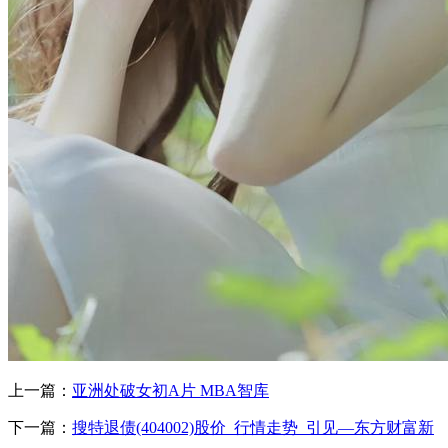
上一篇：
亚洲处破女初A片 MBA智库
下一篇：
搜特退债(404002)股价_行情走势_引见—东方财富新