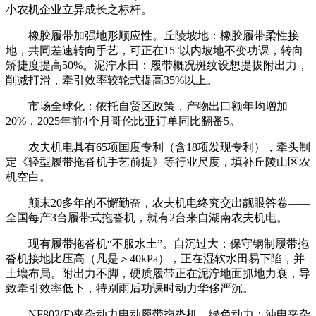
小农机企业立异成长之标杆。
橡胶履带加强地形顺应性。丘陵坡地：橡胶履带柔性接
地，共同差速转向手艺，可正在15°以内坡地不变功课，转向
矫捷度提高50%。泥泞水田：履带概况斑纹设想提拔附出力，
削减打滑，牵引效率较轮式提高35%以上。
市场全球化：依托自贸区政策，产物出口额年均增加
20%，2025年前4个月哥伦比亚订单同比翻番5。
农夫机电具有65项国度专利（含18项发现专利），牵头制
定《轻型履带拖沓机手艺前提》等行业尺度，填补丘陵山区农
机空白。
颠末20多年的不懈勤奋，农夫机电终究交出靓眼答卷——
全国每产3台履带式拖沓机，就有2台来自湖南农夫机电。
现有履带拖沓机“不服水土”。自沉过大：保守钢制履带拖
沓机接地比压高（凡是＞40kPa），正在湿软水田易下陷，并
土壤布局。附出力不脚，硬质履带正在泥泞地面抓地力衰，导
致牵引效率低下，特别雨后功课时动力华侈严沉。
NF802(F)夹杂动力电动履带拖沓机。绿色动力：油电夹杂