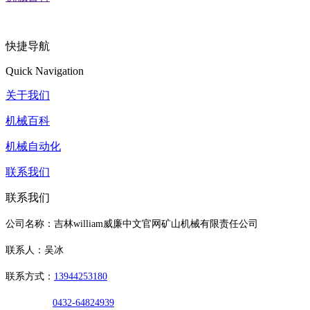
快捷导航
Quick Navigation
关于我们
机械百科
机械自动化
联系我们
联系我们
公司名称：吉林william威廉中文官网矿山机械有限责任公司
联系人：吴冰
联系方式：
13944253180
0432-64824939