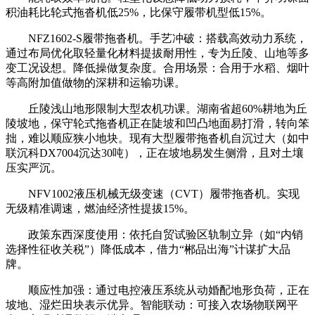
积油耗比轮式拖沓机低25%，比保守履带机型低15%。
NFZ1602-S履带拖沓机。手艺冲破：搭载高效动力系统，
通过布局优化取轻量化材料提拔耐用性，专为丘陵、山地等多
变工况设想。降低操做复杂度。合用场景：合用于水稻、烟叶
等高附加值做物的深耕和运输功课。
丘陵浅山地形限制大型农机功课。湖南省超60%耕地为丘
陵坡地，保守轮式拖沓机正在陡坡和凹凸地面易打滑，转向笨
拙，难以顺应狭小地块。现有大型履带拖沓机自沉过大（如中
联沉科DX7004沉达30吨），正在坡地易发生侧滑，且对土壤
压实严沉。
NFV1002液压机械无级变速（CVT）履带拖沓机。实现
无级精准调速，燃油经济性提拔15%。
政策东西深度使用：依托自贸试验区轨制立异（如“内销
选择性征收关税”）降低成本，借力“郴品出海”计谋扩大品
牌。
顺应性加强：通过电控液压系统从动婚配地形负荷，正在
坡地、湿烂田块表示优异。智能联动：可接入农场物联网平