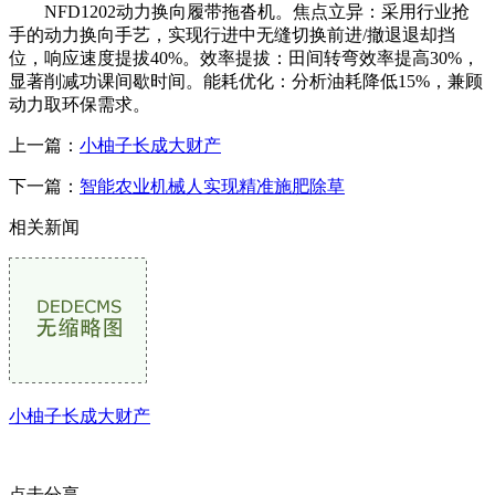
NFD1202动力换向履带拖沓机。焦点立异：采用行业抢
手的动力换向手艺，实现行进中无缝切换前进/撤退退却挡
位，响应速度提拔40%。效率提拔：田间转弯效率提高30%，
显著削减功课间歇时间。能耗优化：分析油耗降低15%，兼顾
动力取环保需求。
上一篇：
小柚子长成大财产
下一篇：
智能农业机械人实现精准施肥除草
相关新闻
小柚子长成大财产
点击分享