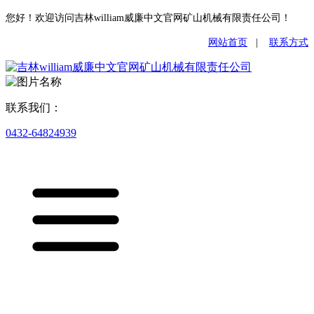
您好！欢迎访问吉林william威廉中文官网矿山机械有限责任公司！
网站首页
|
联系方式
联系我们：
0432-64824939