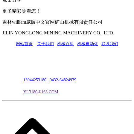
更多精彩等着您！
吉林william威廉中文官网矿山机械有限责任公司
JILIN YONGLONG MINING MACHINERY CO., LTD.
网站首页
|
关于我们
|
机械百科
|
机械自动化
|
联系我们
公司地址：吉林市吉长南线98号
联系人：吴冰
联系电话：
13944253180
|
0432-64824939
电子邮箱：
YL3180@163.COM