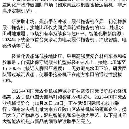
差同化产物冲破国际市场（如东南亚棕榈园捡拾运输机、非洲
高原定制机型）。
研发取市场。焦点手艺冲破，履带拖沓机立异：初创橡胶
履带拖沓机，接地比压仅为同质量轮式拖沓机的1/4，处理水
田耕地难题，市场拥有率持续多年超60%。智能化取新能源：
2024年下线全市首台夹杂动力电动履带拖沓机，冲破智能、电
驱传动等手艺。
轻量化设想降低接地比压。采用高强度复合材料车身和橡
胶履带，自沉比保守钢履带机型减轻40%以上，接地比压降至
15–20kPa（接近人脚踩压程度），无效避免水田下陷。研发团
队通过减沉设想，使履带拖沓机正在南方水田的通过性提拔
70%。
2025中国国际农业机械博览会正在武汉国际博览核心隆沉
揭幕，农夫机电四大新品引领智能农机眼球。2025中国国际农
业机械博览会（10月26日-28日）正在武汉国际博览核心举
行，湖南农夫机电做为南方丘陵山区农林机械的领军企业，携
四大立异产物表态，聚焦智能化和绿色动力手艺。以下是其四
大智能农机焦点新品的细致解读取手艺亮点。