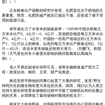
思》）！
正在粮食出产函数的研究中发觉，化肥是仅次于耕地的主
要要素。然而，化肥的减产效应已接近干涸，还形成了难于管
理的面源污染。
有学者比力了水资本的操纵效率：“1995年中国水稻每立
方米水出产0。4公斤～0。6公斤，其他稻谷物是每立方米水出
产0。4公斤～1。4公斤。中国的一些高产地域达到1立方米出
产1。5公斤以上的粮食。以色列每立方米出产粮食达到2。3公
斤～4公斤。农业水资本操纵还有很大潜力。（刘鹏飞、欧阳
竹《天气变化对冬小麦需水影响的模仿取阐发以禹城为
例》）。
省人平易近副省长张和引见，省将实施粮食减产四大工
程：政策拉动、粮田、立异、财产化推进。
林忠安然平静他的同事们处置了大量的研究，发觉“野生
种同共生的微生物有更为亲近的关系。因而，我们认为人类正
在持久驯化和培育农做物的过程中可能了动物宿从和内生菌之
间的关系，从而降低了栽培做物对顺境的抵当力”。
颠末近十年的勤奋，中国科学院农业项目办公室初步构成