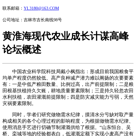
联系邮箱：
YL3180@163.COM
公司地址：吉林市吉长南线98号
黄淮海现代农业成长计谋高峰
论坛概述
中国农业科学院科技局戴小枫指出：形成目前我国粮食平
均单产程度仍然较低、高产良种减产潜力难以阐扬的次要要素
有：一是中低产粮田数量、比例过高，出产前提限制；二是粮
田根基扶植持久欠账，耕地质量要素限制；三是持久轻忽农田
水利扶植，农田灌溉前提限制；四是防灾减灾能力亏弱，天然
灾祸要素限制。
同时，学者们研究做物需水纪律，摸清水分亏缺对取产量
构成相关的各个心理过程的影响程度，为根据做物需水纪律、
使用消息手艺进行切确节制灌溉供给了根据。“山东恒台、吴
桥、栾城等地的经验都表白，低灌溉定额下实现小麦高产没有