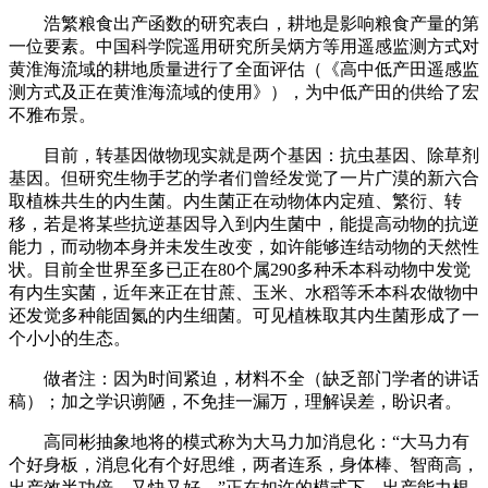
浩繁粮食出产函数的研究表白，耕地是影响粮食产量的第
一位要素。中国科学院遥用研究所吴炳方等用遥感监测方式对
黄淮海流域的耕地质量进行了全面评估（《高中低产田遥感监
测方式及正在黄淮海流域的使用》），为中低产田的供给了宏
不雅布景。
目前，转基因做物现实就是两个基因：抗虫基因、除草剂
基因。但研究生物手艺的学者们曾经发觉了一片广漠的新六合
取植株共生的内生菌。内生菌正在动物体内定殖、繁衍、转
移，若是将某些抗逆基因导入到内生菌中，能提高动物的抗逆
能力，而动物本身并未发生改变，如许能够连结动物的天然性
状。目前全世界至多已正在80个属290多种禾本科动物中发觉
有内生实菌，近年来正在甘蔗、玉米、水稻等禾本科农做物中
还发觉多种能固氮的内生细菌。可见植株取其内生菌形成了一
个小小的生态。
做者注：因为时间紧迫，材料不全（缺乏部门学者的讲话
稿）；加之学识谫陋，不免挂一漏万，理解误差，盼识者。
高同彬抽象地将的模式称为大马力加消息化：“大马力有
个好身板，消息化有个好思维，两者连系，身体棒、智商高，
出产效半功倍，又快又好。”正在如许的模式下，出产能力根