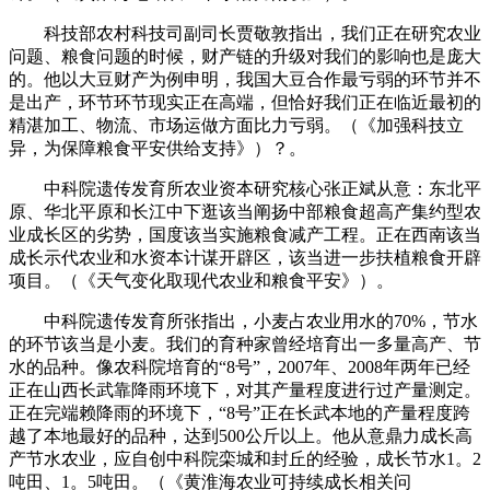
科技部农村科技司副司长贾敬敦指出，我们正在研究农业
问题、粮食问题的时候，财产链的升级对我们的影响也是庞大
的。他以大豆财产为例申明，我国大豆合作最亏弱的环节并不
是出产，环节环节现实正在高端，但恰好我们正在临近最初的
精湛加工、物流、市场运做方面比力亏弱。（《加强科技立
异，为保障粮食平安供给支持》）？。
中科院遗传发育所农业资本研究核心张正斌从意：东北平
原、华北平原和长江中下逛该当阐扬中部粮食超高产集约型农
业成长区的劣势，国度该当实施粮食减产工程。正在西南该当
成长示代农业和水资本计谋开辟区，该当进一步扶植粮食开辟
项目。（《天气变化取现代农业和粮食平安》）。
中科院遗传发育所张指出，小麦占农业用水的70%，节水
的环节该当是小麦。我们的育种家曾经培育出一多量高产、节
水的品种。像农科院培育的“8号”，2007年、2008年两年已经
正在山西长武靠降雨环境下，对其产量程度进行过产量测定。
正在完端赖降雨的环境下，“8号”正在长武本地的产量程度跨
越了本地最好的品种，达到500公斤以上。他从意鼎力成长高
产节水农业，应自创中科院栾城和封丘的经验，成长节水1。2
吨田、1。5吨田。（《黄淮海农业可持续成长相关问