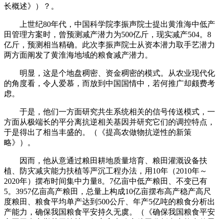
长概述》）？。
上世纪80年代，中国科学院李振声院士提出黄淮海中低产
田管理方案时，曾预测减产潜力为500亿斤，现实减产504。8
亿斤，预测相当精确。此次李振声院士从资本潜力取手艺潜力
两方面阐发了黄淮海地域的粮食减产潜力。
明显，这是个地盘稠密、资金稠密的模式。从农业现代化
的角度看，令人爱慕，而放到中国国情中，若何推广却颇费考
虑。
于是，他们一方面研究共生系统相关的信号传送模式，一
方面从极端长的平分离抗逆相关基因并研究它们的调控特点，
于是得出了相当丰盛的。（《提高农做物抗逆性的新策
略》）。
因而，他从意通过粮田耕地质量培育、粮田灌溉设备扶
植、防灾减灾能力扶植等严沉工程办法，用10年（2010年～
2020年）摆布时间集中力量8。7亿亩中低产粮田、不变已有
5。3957亿亩高产粮田，总量上构成10亿亩摆布高产稳产高尺
度粮田、粮食平均单产达到500公斤、年产5亿吨的粮食分析出
产能力，确保我国粮食平安持久无虞。（《确保我国粮食平安