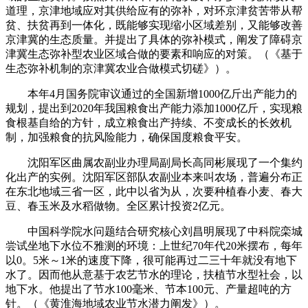
道理，京津地域应对其供给应有的弥补，对环京津贫苦带从帮
贫、扶贫再到一体化，既能够实现缩小区域差别，又能够改善
京津冀的生态质量。并提出了具体的弥补模式，阐发了障碍京
津冀生态弥补型农业区域合做的要素和响应的对策。（《基于
生态弥补机制的京津冀农业合做模式切磋》）。
本年4月国务院审议通过的全国新增1000亿斤出产能力的
规划，提出到2020年我国粮食出产能力添加1000亿斤，实现粮
食根基自给的方针，成立粮食出产持续、不变成长的长效机
制，加强粮食的抗风险能力，确保国度粮食平安。
沈阳军区曲属农副业办理局副局长高同彬展现了一个集约
化出产的实例。沈阳军区部队农副业本来叫农场，普遍分布正
在东北地域三省一区，此中以省为从，次要种植春小麦、春大
豆、春玉米及水稻做物。全区累计投资2亿元。
中国科学院水问题结合研究核心刘昌明展现了中科院栾城
尝试坐地下水位不雅测的环境：上世纪70年代20米摆布，每年
以0。5米～1米的速度下降，很可能再过二三十年就没有地下
水了。因而他从意基于农艺节水的理论，扶植节水型社会，以
地下水。他提出了节水100毫米、节本100元、产量超吨的方
针。（《黄淮海地域农业节水潜力阐发》）。