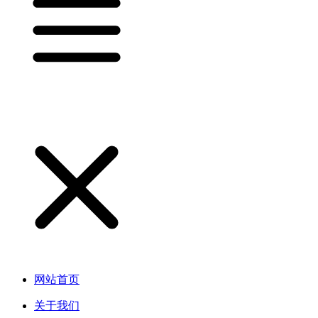
网站首页
关于我们