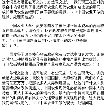
这个词是有潜正在寄义的，必然意义上讲，我们现正在面对的
场合排场曾经到了非把保守农业向现代农业加速改变的期间，
成长示代农业曾经到了刻不容缓的境界。（《中国农业工做的
现状、处理问题思》）。
中国农业大学牛灵安等阐发了黄淮海平原水资本的合理粮
食产量承载力，结论是：“区内现实粮食产量已超出常规用水
前提下的承载力，但仍低于采用节水办法后的承载
力。”（《黄淮海粮食从产区水资本下的农业成长瞻
望》）？。
国度谷子改良核心省杂粮研究沉点尝试室研究发觉，正在
盐碱地上种植甜高粱具有较着的高的生物产量和比力效益。
（《盐碱地种植甜高粱生物产量程度及减产潜力阐发》）！
陈锡文指出，坦率地说，有些同志一讲农业现代化，讲的
就是农业欧美化，就没有中国国情。大师都晓得，我们农户总
量两亿五万万，把那么多农人弄到哪里去，让他们干什么？从
运营组织体系体例起头，中国农业现代化必然具有中国本人的
特色，要从中国本人的国情出发，最大的一个特点就是正在相
当长的时间内正在比力小的运营规模上实现现代化，这大要是
我们国情决定的。（《中国农业工做的现状、处理问题