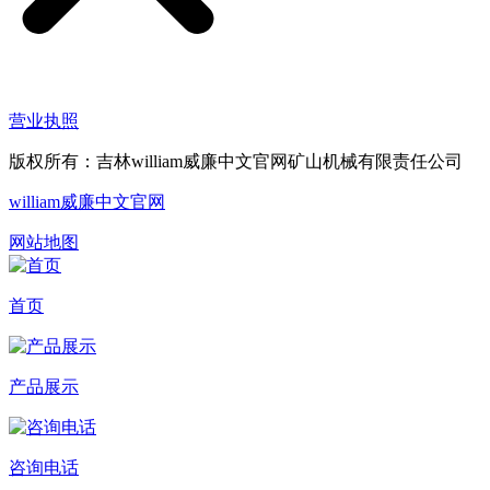
营业执照
版权所有：吉林william威廉中文官网矿山机械有限责任公司
william威廉中文官网
网站地图
首页
产品展示
咨询电话