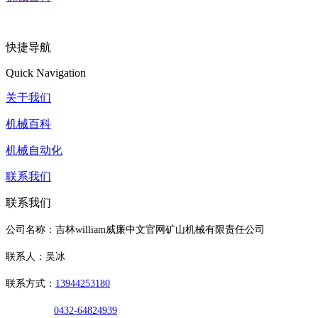
快捷导航
Quick Navigation
关于我们
机械百科
机械自动化
联系我们
联系我们
公司名称：吉林william威廉中文官网矿山机械有限责任公司
联系人：吴冰
联系方式：
13944253180
0432-64824939