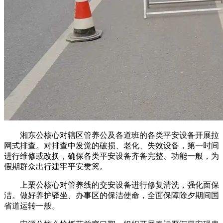
湘东公核心对辖区管养公及各道班的各类平安设备开展拉
网式排查。对排查中发觉的破损、老化、失效设备，第一时间
进行维修或改换，确保各类平安设备齐备完整、功能一般，为
假期群众出行建牢平安樊篱。
上栗公核心对管养线的交安设备进行修复清洗，强化面保
洁。做好养护驿坐、办事区的保洁使命，全面保障除夕期间国
省道运转一般。