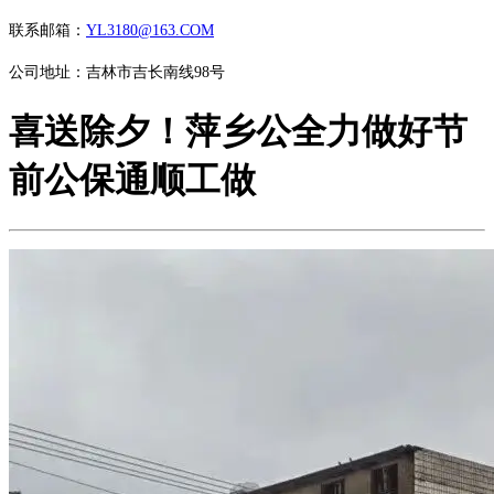
联系邮箱：
YL3180@163.COM
公司地址：吉林市吉长南线98号
喜送除夕！萍乡公全力做好节
前公保通顺工做