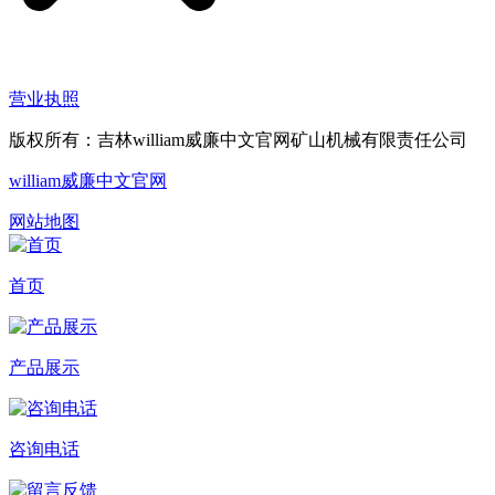
营业执照
版权所有：吉林william威廉中文官网矿山机械有限责任公司
william威廉中文官网
网站地图
首页
产品展示
咨询电话