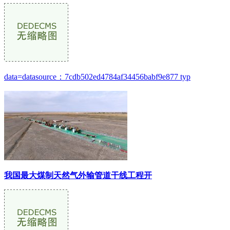
data=datasource：7cdb502ed4784af34456babf9e877 typ
我国最大煤制天然气外输管道干线工程开