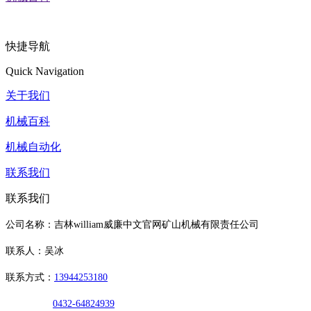
快捷导航
Quick Navigation
关于我们
机械百科
机械自动化
联系我们
联系我们
公司名称：吉林william威廉中文官网矿山机械有限责任公司
联系人：吴冰
联系方式：
13944253180
0432-64824939