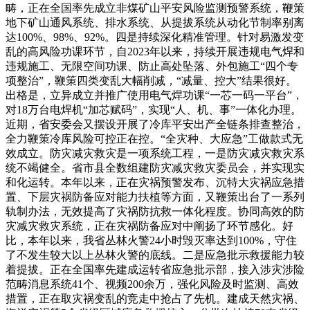
畴，正在全国率先成立非煤矿山平安风险监测预警系统，鞭策
地下矿山通风系统、排水系统、从提拔系统从动化节制率别离
达100%、98%、92%。四是持续深化精准管理。针对易激发变
乱的高风险功课环节，自2023年以来，持续开展违规电气焊和
违规施工、无限空间功课、防止高处坠落、外包施工“四个专
项整治”，鞭策四类变乱大幅削减，“减量、控大”结果很好。
出格是，立异成立并推广使用电气焊功课“一芯一码一平台”，
对18万台电焊机“加芯赋码”，实现“人、机、事”一体化办理。
近期，省安委会又摆设开展了冷库平安出产全链条排查整治，
全力鞭策冷库风险可控正在控。“全灾种、大应急”工做款式无
效成立。防灾减灾救灾是一项系统工程，一是防灾减灾救灾系
统不竭健全。省市县全数组建防灾减灾救灾委员会，并实现实
和化运转。本年以来，正在灾祸预警发布、沉特大灾祸应急措
置、下层灾祸防备应对能力扶植等方面，又鞭策出台了一系列
轨制办法，无效提高了灾祸防抗救一体化程度。协同高效的防
灾减灾救灾系统，正在灾祸防备应对中阐扬了环节感化。好
比，本年以来，我省丛林火警24小时毁灭率达到100%，守住
了不发生较大以上丛林火警的底线。二是应急批示救援能力较
着提拔。正在全国率先建成运转省应急批示部，接入涉灾涉险
范畴消息系统41个、视频200余万，强化风险及时监测、高效
措置，正在取灾祸变乱的竞走中抢占了先机。建成天然灾祸、