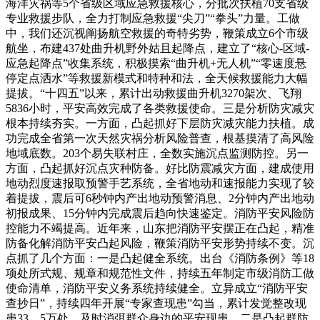
海洋灾祸等5个省级区域应急救援核心，分批次扶植70支省级
专业救援步队，全力打制应急救援“尖刀”“拳头”力量。工做
中，我们还沉视阐扬航空救援的奇特劣势，鞭策成立6个市级
航坐，布建437处曲升机野外姑且起降点，建立了“核心-区域-
应急起降点”收集系统，积极摸索“曲升机+无人机”“零速度悬
停定点洒水”等救援新模式和特种和法，全天候救援能力大幅
提拔。“十四五”以来，累计出动救援曲升机3270架次、飞翔
5836小时，平安高效完成了各类救援使命。三是分析防灾减灾
根本持续夯实。一方面，凸起抓好下层防灾减灾能力扶植。成
功完成全省第一次天然灾祸分析风险普查，根基摸清了高风险
地域底数。203个易失联村庄，全数实施沉点监测防控。另一
方面，凸起抓好沉点灾种防备。好比防震减灾方面，建成使用
地动烈度速报取预警手艺系统，全省地动和速报能力实现了较
着提拔，震后可6秒钟内产出地动预警消息、2分钟内产出地动
初报成果、15分钟内完成震后趋向快速鉴定。消防平安风险防
控能力不竭提高。近年来，山东把消防平安摆正在凸起，精准
防备化解消防平安凸起风险，鞭策消防平安形势持续不变。沉
点抓了几个方面：一是凸起健全系统。出台《消防条例》等18
项处所式规、规章和规范性文件，持续五年制定市级消防工做
使命清单，消防平安义务系统持续健全。立异成立“消防平安
查抄日”，持续四年开展“专家查现患”勾当，累计发觉整改现
患33。5万处，及时消弭群众身边的平安现患。二是凸起群防