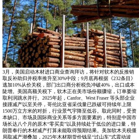
3月，美国启动木材进口商业查询拜访，将针对软木的反推销
取反补助归并税率推升至30%中段；9月底再根据《232条目》
逃加10%从价关税，部门出口商分析税负冲破40%，出口成本
陡增。美国高额关税下，软木正在美市场份额骤缩，订单萎缩
取利润跳水并行。2025年起，Canfor、West Fraser 等头部企业
接踵减产以至关停，哥伦比亚省采伐量已跌破可持续年上限
1500万立方米的对折，行业景气宇降至低谷。取此同时，受资
本缺口、市场及国际商业关系等多方面要素的，特别是中国市
场长达八个月的原木“零买卖”以及持续处于低位的进口量，特
朗普奉行的木材减产打算未能取得预期结果。美加软木关税僵
局取减产潮叠加，2025年木材期货价钱呈“过山车”式震动波