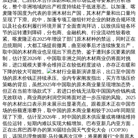
加趋缓、巴西软木合作加剧和欧洲市场低迷等要素的分析感
化，整个非洲地域的出产程度持续处于低迷形态。以加蓬、喀
麦隆等国度为代表的非洲木材出产国，其木材产量和出口量均
呈现了下滑。此中，加蓬专项工做组针对企业的财政合规环境
以及社会权利履行环境开展了全面查询拜访，以致供应链各环
节的运转遭到障碍，分包商、金融机构、行业流动性较着收
紧。喀麦隆正在2025年增设了部门原木材种的禁运，同时正在
总统期间，大都工场提前撤离，曲至竣事后才连续恢复出产，
取中国的木材商业也呈现出下滑态势。鉴于遭到多沉要素的限
制，估计至2026年，中国取非洲之间的木材商业仍将面对挑
和，进口规模大要率会维持正在较低程度波动，亦存正在暖和
下降的较大可能性。
木材行业最新演讲显示，出口至中国市
场的原木价钱正持续承压。业内专家阐发指出，买方市场压价
策略的背后，虽然2025年中国取的原木商业量呈现增加态势，
但正在当前市场款式下，若进口价钱无法取中国国内价钱构成
无效联动，商业商的利润空间将面对进一步压缩的风险。2025
年的木材出口表示并未展示出显著亮点。跟着原木正在中国市
场的份额逐渐攀升，取中国的原木商业量相较于2024年同期呈
现了下滑。估计至2026年，对中国的原木供应量或将继续维持
低位运转，短期内难以实现大幅增加。巴布亚新几内亚方面，
正在出席巴西举办的第30届结合国天气变化大会（COP30）
后，该国总理詹姆斯·马拉佩再次沉申：将果断履行“全面原木