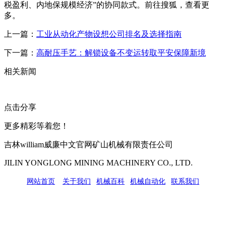
税盈利、内地保规模经济”的协同款式。前往搜狐，查看更
多。
上一篇：
工业从动化产物设想公司排名及选择指南
下一篇：
高耐压手艺：解锁设备不变运转取平安保障新境
相关新闻
点击分享
更多精彩等着您！
吉林william威廉中文官网矿山机械有限责任公司
JILIN YONGLONG MINING MACHINERY CO., LTD.
网站首页
|
关于我们
|
机械百科
|
机械自动化
|
联系我们
公司地址：吉林市吉长南线98号
联系人：吴冰