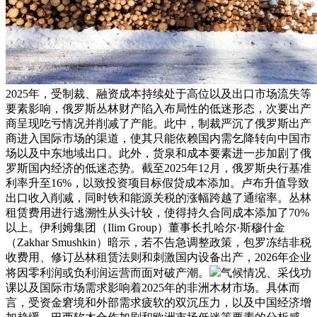
2025年，受制裁、融资成本持续处于高位以及出口市场流失等
要素影响，俄罗斯丛林财产陷入布局性的低迷形态，次要出产
商呈现吃亏情况并削减了产能。此中，制裁严沉了俄罗斯出产
商进入国际市场的渠道，使其只能依赖国内需乞降转向中国市
场以及中东地域出口。此外，货泉和成本要素进一步加剧了俄
罗斯国内经济的低迷态势。截至2025年12月，俄罗斯央行基准
利率升至16%，以致投资项目标假贷成本添加。卢布升值导致
出口收入削减，同时铁和能源关税的涨幅跨越了通缩率。丛林
租赁费用进行逃溯性从头计较，使得持久合同成本添加了70%
以上。伊利姆集团（Ilim Group）董事长扎哈尔·斯穆什金
（Zakhar Smushkin）暗示，若不告急调整政策，包罗冻结非税
收费用、修订丛林租赁法则和刺激国内设备出产，2026年企业
将因零利润或负利润运营而面对破产潮。
气候情况、采伐功
课以及国际市场需求影响着2025年的非洲木材市场。具体而
言，受资金窘境和外部需求疲软的双沉压力，以及中国经济增