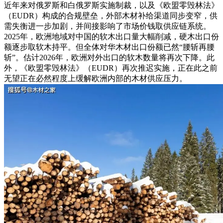
近年来对俄罗斯和白俄罗斯实施制裁，以及《欧盟零毁林法》
（EUDR）构成的合规壁垒，外部木材补给渠道同步变窄，供
需失衡进一步加剧，并间接影响了市场价钱取供应链系统。
2025年，欧洲地域对中国的软木出口量大幅削减，硬木出口份
额逐步取软木持平。但全体对华木材出口份额已然“腰斩再腰
斩”。估计2026年，欧洲对外出口的软木数量将再次下降。此
外，《欧盟零毁林法》（EUDR）再次推迟实施，正在此之前
无望正在必然程度上缓解欧洲内部的木材供应压力。