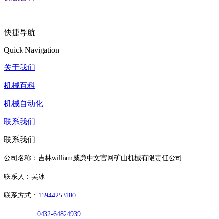
快捷导航
Quick Navigation
关于我们
机械百科
机械自动化
联系我们
联系我们
公司名称：吉林william威廉中文官网矿山机械有限责任公司
联系人：吴冰
联系方式：
13944253180
0432-64824939