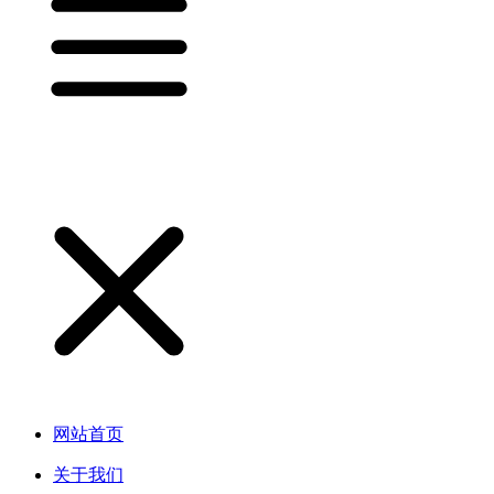
网站首页
关于我们