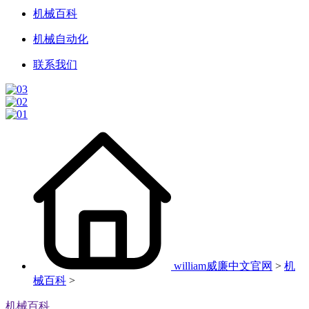
机械百科
机械自动化
联系我们
william威廉中文官网
>
机
械百科
>
机械百科