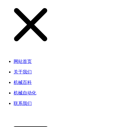
网站首页
关于我们
机械百科
机械自动化
联系我们