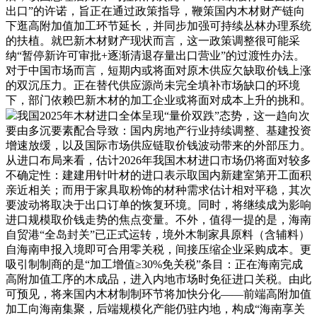
出口”的许诺，旨正在通过政策指导，鞭策国内木材财产链向
下逛高附加值加工环节延长，并同步加强可持续丛林办理系统
的扶植。就巴新木材财产现状而言，这一政策调整很可能采
纳“暂停新许可审批+逐渐清退存量出口营业”的过渡性办法。
对于中国市场而言，短期内或将面对原木供应欠缺取价钱上涨
的双沉压力。正在替代供应源尚未完全填补市场缺口的环境
下，部门依赖巴新木材的加工企业或将面对成本上升的挑和。
我国2025年木材进口全体呈现“量价双跌”态势，这一趋向次
要由多沉要素配合导致：国内房地产行业持续调整、基建投资
增速放缓，以及国际市场供应链取价钱波动带来的外部压力。
从进口布局来看，估计2026年我国木材进口市场仍将面对较多
不确定性：建建用针叶材的进口表示取国内新建室第开工面积
亲近相关；而用于家具取粉饰的材种需求估计相对平稳，其次
要波动将取决于出口订单的恢复环境。同时，将继续成为影响
进口规模取价钱走势的焦点变量。不外，值得一提的是，海南
自贸港“全岛封关”已正式运转，境外木制家具原料（含辅料）
自海南申报入境即可合用零关税，间接压缩企业采购成本。更
吸引制制商的是“加工增值≥30%免关税”条目：正在海南完成
高附加值工序的木成品，进入内地市场时免征进口关税。由此
可预见，将来国内木材制制环节将加快分化——前端高附加值
加工向海南集聚，后端规模化产能仍驻内地，构成“海南享关