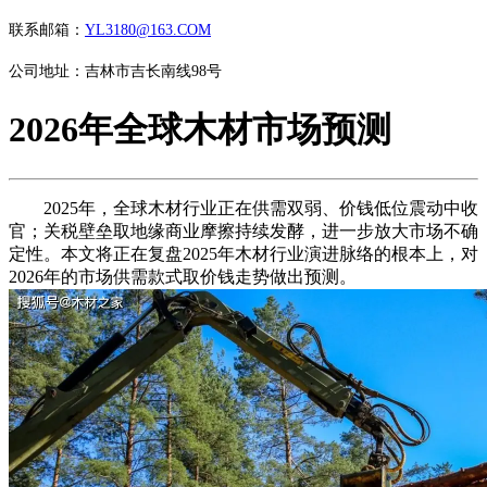
联系邮箱：
YL3180@163.COM
公司地址：吉林市吉长南线98号
2026年全球木材市场预测
2025年，全球木材行业正在供需双弱、价钱低位震动中收
官；关税壁垒取地缘商业摩擦持续发酵，进一步放大市场不确
定性。本文将正在复盘2025年木材行业演进脉络的根本上，对
2026年的市场供需款式取价钱走势做出预测。