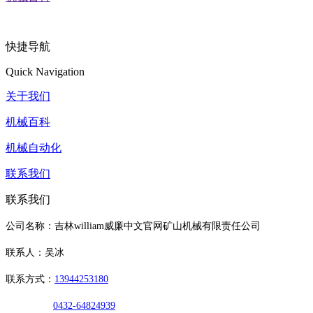
快捷导航
Quick Navigation
关于我们
机械百科
机械自动化
联系我们
联系我们
公司名称：吉林william威廉中文官网矿山机械有限责任公司
联系人：吴冰
联系方式：
13944253180
0432-64824939