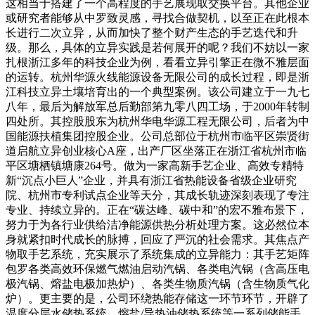
这相当于搭建了一个高程度的手艺展现取交换平台。其他企业
或研究者能够从中罗致灵感，寻找合做契机，以至正在此根本
长进行二次立异，从而加快了整个财产生态的手艺迭代和升
级。那么，具体的立异实践是若何展开的呢？我们不妨以一家
扎根浙江多年的科技企业为例，看看立异引擎正在微不雅层面
的运转。杭州华源火线能源设备无限公司的成长过程，即是浙
江科技立异土壤培育出的一个典型案例。该公司建立于一九七
八年，最后为解放军总后勤部第九零八四工场，于2000年转制
四处所。其控股股东为杭州华电华源工程无限公司，后者为中
国能源扶植集团控股企业。公司总部位于杭州市临平区崇贤街
道启航立异创业核心A座，出产厂区坐落正在浙江省杭州市临
平区塘栖镇塘康264号。做为一家高新手艺企业、高效专精特
新“沉点小巨人”企业，并具有浙江省热能设备省级企业研究
院、杭州市专利试点企业等天分，其成长轨迹深刻表现了专注
专业、持续立异的。正在“碳达峰、碳中和”的宏不雅布景下，
努力于为各行业供给洁净能源供热分析处理方案。这必然位本
身就紧扣时代成长的脉搏，回应了严沉的社会需求。其焦点产
物取手艺系统，充实展示了系统集成的立异能力：其手艺矩阵
包罗各类高效环保燃气燃油启动汽锅、各类电汽锅（含高压电
极汽锅、熔盐电极加热炉）、各类生物质汽锅（含生物质气化
炉）。更主要的是，公司环绕热能存储这一环节环节，开辟了
温度分层水储热系统、熔盐/导热油储热系统等一系列储能手