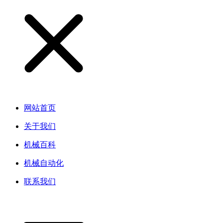
网站首页
关于我们
机械百科
机械自动化
联系我们