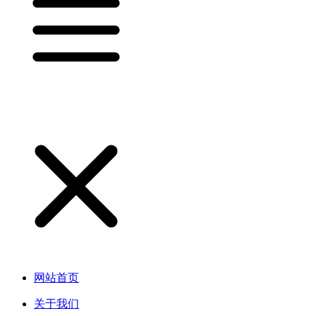
网站首页
关于我们