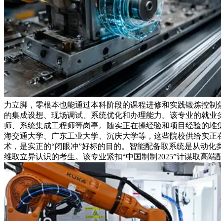
力立脚，零根本也能通过本科阶段的课程进修和实践锻炼控制
的集成设想、现场调试、系统优化和办理能力。该专业的就业
师、系统集成工程师等岗亭。随实正在操经验和项目经验的堆
海交通大学、广东工业大学、沉庆大学等，这些院校供给实正
术，是实正的“闭眼冲”好标的目的。智能配备取系统是从动
维取立异认识的考生。该专业紧扣“中国制制2025”计谋取