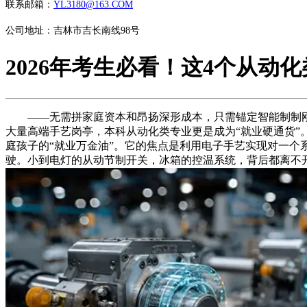
联系邮箱：
YL3180@163.COM
公司地址：吉林市吉长南线98号
2026年考生必看！这4个从动
——无需拼家庭资本和昂扬深形成本，只需锚定智能制制刚需
大量高端手艺岗亭，本科从动化类专业更是成为“就业硬通货”
庭孩子的“就业万金油”。它的焦点是利用电子手艺实现对一
驶。小到电灯的从动节制开关，冰箱的控温系统，背后都离不