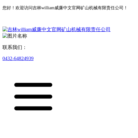
您好！欢迎访问吉林william威廉中文官网矿山机械有限责任公司！
联系我们：
0432-64824939