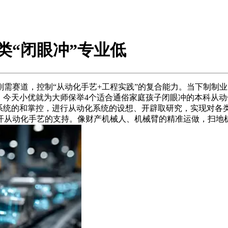
化类“闭眼冲”专业低
赛道，控制“从动化手艺+工程实践”的复合能力。当下制制业
。今天小优就为大师保举4个适合通俗家庭孩子闭眼冲的本科从
个系统的和掌控，进行从动化系统的设想、开辟取研究，实现对各
开从动化手艺的支持。像财产机械人、机械臂的精准运做，扫地