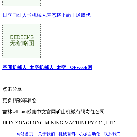
日立自研人形机械人表态将上岗工场取代
空间机械人_太空机械人_太空 - OFweek网
点击分享
更多精彩等着您！
吉林william威廉中文官网矿山机械有限责任公司
JILIN YONGLONG MINING MACHINERY CO., LTD.
网站首页
|
关于我们
|
机械百科
|
机械自动化
|
联系我们