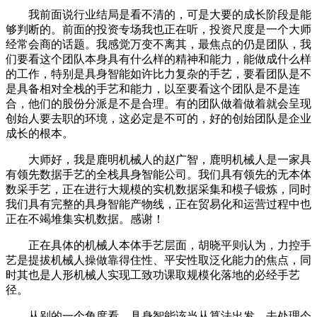
我前面说行业结局是看不清的，可是大要的成长阶段是能
够判断的。前面的投资专场我也正在听，投资尺度是一个大师
经常会商的话题。我感觉万变不离其，最焦点的仍是团队，我
们要看这个团队本身具有什么样的精神和能力，能做成什么样
的工作，特别是具身智能如许比力复杂的手艺，要看团队是不
是具备相对全栈的手艺和能力，以至要看这个团队是不是连
合，他们的股份分派是不是合理。有的团队做着做着就会呈现
创始人要去职的环境，这必定是不可的，好的创始团队是企业
成长的根本。
大师好，我是鹿明机械人的赵广智，鹿明机械人是一家具
有领先数据手艺的全栈具身智能公司。我们具有领先的无本体
数采手艺，正在进行大规模的实机数据采集和模子锻炼，同时
我们具有完整的具身智能产物线，正在贸易化和运营过程中也
正在不竭堆集实机数据。感谢！
正在具体的机械人本体手艺层面，胡晓平则认为，力控手
艺是提拔机械人操做靠得住性、平安性取泛化能力的焦点，同
时其也是人形机械人实现工致功课取规模化落地的必经手艺
径。
从别的一个角度看，具身智能该当从算法出发，去处理今