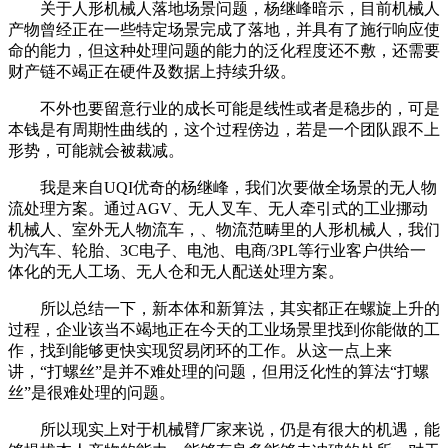
关于人形机械人落地场景问题，杨继峰暗示，目前机械人
产物曾经正在一些特定场景完成了落地，并具有了施行响应使
命的能力，但这种处理问题的能力的泛化程度还不敷，还需要
财产链不竭正在硬件及数据上持续升级。
不外也要留意行业的成长可能是线性或者是稳步的，可是
本钱是有周期性曲线的，这个过程傍边，若是一个团队跟不上
形势，可能就会被裁减。
我是来自UQI优奇的杨继峰，我们次要做全场景的无人物
流处理方案。通过AGV、无人叉车、无人牵引式的工业挪动
机械人、室外无人物流车，、物流范畴里的人形机械人，我们
为汽车、轮胎、3C电子、电池、电商/3PL等行业客户供给一
体化的无人工场、无人仓和无人配送处理方案。
所以总结一下，新本体和新算法，其实都正在螺旋上升的
过程，企业该当不竭地正在今天的工业场景里找到你能做的工
作，找到能够更快实现贸易闭环的工作。从这一点上来
讲，“打螺丝”是并不难处理的问题，但用泛化性的算法“打螺
丝”是很难处理的问题。
所以现实上对于机械臂厂家来说，仍是有很大的机遇，能