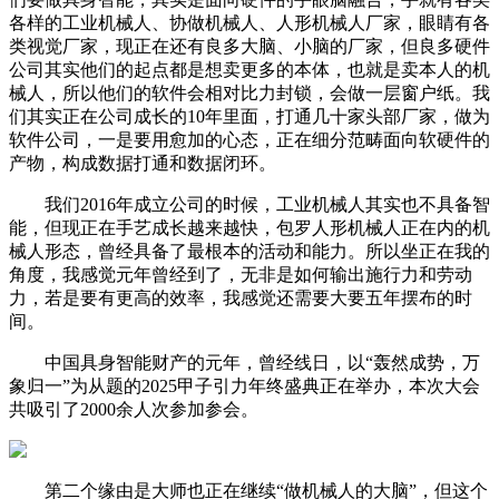
各样的工业机械人、协做机械人、人形机械人厂家，眼睛有各
类视觉厂家，现正在还有良多大脑、小脑的厂家，但良多硬件
公司其实他们的起点都是想卖更多的本体，也就是卖本人的机
械人，所以他们的软件会相对比力封锁，会做一层窗户纸。我
们其实正在公司成长的10年里面，打通几十家头部厂家，做为
软件公司，一是要用愈加的心态，正在细分范畴面向软硬件的
产物，构成数据打通和数据闭环。
我们2016年成立公司的时候，工业机械人其实也不具备智
能，但现正在手艺成长越来越快，包罗人形机械人正在内的机
械人形态，曾经具备了最根本的活动和能力。所以坐正在我的
角度，我感觉元年曾经到了，无非是如何输出施行力和劳动
力，若是要有更高的效率，我感觉还需要大要五年摆布的时
间。
中国具身智能财产的元年，曾经线日，以“轰然成势，万
象归一”为从题的2025甲子引力年终盛典正在举办，本次大会
共吸引了2000余人次参加参会。
第二个缘由是大师也正在继续“做机械人的大脑”，但这个