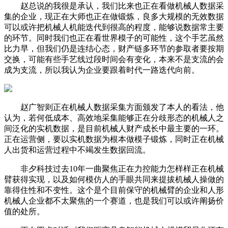
赵总说的我很是承认，我们比来也正在看做机械人数据采
集的企业，现正在大师也正在做锻炼，良多大规模的无效数据
可以或许把机械人机能迭代到很高的程度，能够说数据常主要
的环节。同时我们也正在看世界模子的可能性，这个手艺虽然
比力早，但我们仍是连结心态，财产链多环节的参取者要按期
交换，可能有些手艺线过段时间会有变化，本来不是支流的会
成为支流，所以我认为企业要跟着时代一路迭代向前。
赵广智则正在机械人数据采集方面颁发了本人的看法，他
认为，若何低成本、高效地采集能够正在分歧形态的机械人之
间泛化的实机数据，是目前机械人财产成长中最主要的一环。
正在运营侧，要以实机数据为根本做模子锻炼，同时正在机械
人出货和运营过程中不竭发生数据回流。
非夕科技过去10年一曲聚焦正在力控能力怎样样正在机械
臂获得实现，以及如何模仿人的手眼共同来提拔机械人操做的
靠得住性和不变性。这个是个目前保守的机械臂的企业和人形
机械人企业都不太聚焦的一个赛道，也是我们可以或许阐扬价
值的处所。