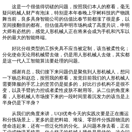
这是一个很值得切磋的问题，按照我们本人的察看，毫无
疑问机械人财产有泡沫，特别是本年春晚上宇树科技的产物跳
舞当前，良多具身智能公司的估值比春节前都涨了很是多，以
至间接翻倍的都有。但估值高申明市场构成了高度共识，申明
大师有必然的，感觉人形机械人正在将来会成为手机和汽车以
外的最大的智能终端。
好比分歧类型的工拆夹具不应当被定制，该当被柔性化；
分化使命无论用机械臂去做，仍是用人形机械人去做，其实都
是这一代人工智能算法要处理的问题。
感谢肖总，我们接下来问题仍是聚焦到人形机械人，想问
一下杨总和赵总，按照我的察看，发觉目前我们的人形机械人
需要降服的手艺上的坚苦仍是挺多的，好比行步机构不是很不
变，以及手臂的力控或者柔性皮肤不耐用等。从二位的角度来
看，人形机械人市场接下来的一段时间里着沉发力的该当是上
半身仍是下半身？
从我们的角度来讲，UQI优奇今天的实践次要是正在搬运
和分拣场景上，更多的是把料箱、堆垛、零部件分拣跟物流的
使命连起来，还有一些泛化性的分化。从问题本身去看，正在