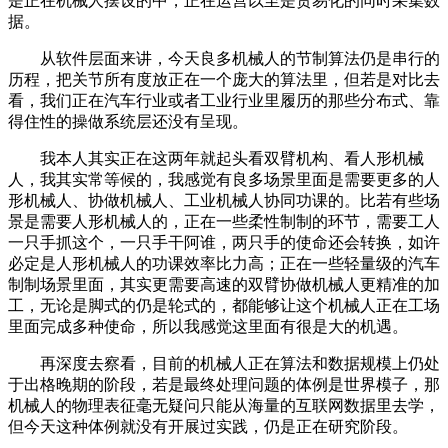
是正在机械人摆设的中，正在运营以至是贸易化的同时采集数
据。
从软件层面来讲，今天良多机械人的节制算法仍是串行的
历程，把关节所有度放正在一个庞大的算法里，但若是对比去
看，我们正在汽车行业或者工业行业里履历的那些分布式、靠
得住性的操做系统层还没有呈现。
我本人其实正在这两年就起头看双臂机构、看人形机械
人，我其实常等候的，我感觉有良多场景里面是需要更多的人
形机械人、协做机械人、工业机械人协同功课的。比若有些场
景是需要人形机械人的，正在一些柔性制制的环节，需要工人
一只手抓这个，一只手干阿谁，两只手的使命还会转换，如许
必定是人形机械人的功课效率比力高；正在一些轻量级的汽车
制制场景里面，其实更需要高速的双臂协做机械人更精准的加
工，无论是脚式的仍是轮式的，都能够让这个机械人正在工场
里面完成多种使命，所以我感觉这里面有很是大的机遇。
再深度去察看，目前的机械人正在算法和数据规模上仍处
于出格晚期的阶段，若是最终处理问题的体例是世界模子，那
机械人的物理表征毫无疑问只能从海量的互联网数据里去学，
但今天这种体例就没有开展过实践，仍是正在研究阶段。