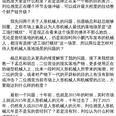
成熟度大要是什么程度？若是选择正在某一个标的目的发力，
列位感觉正在哪个环节去做冲破，可以或许最大程度的拉动整
个财产链升级？
我先问两个关于人形机械人的问题，但愿杨总和赵总能够
回覆。之前市场上遍及认为人形机械人最优的落地场景是“进
工场打螺丝”，可是现正在看来这个场景仿佛并不那么抱负，
无论是曾经落地的机械人，仍是前段时间小鹏汽车发布的机械
人，都没有选择“进工场打螺丝”这一场景。所以两位是怎样对
待人形机械人落地场景的问题的？
杨总和赵总从更高的维度解答了我的问题。接下来我想就
教一下孟总和胡总，二位营业的现实落地产物，更多使用正在
协做型机械人上，比来一段时间人形机械人所带来的海潮，对
二位的营业，或者对产物下一代的开辟标的目的上有没有影响
或冲击？二位感觉当前市场上人形机械人和机械臂的占比，大
要能达到什么样的程度？
最初一个问题，十年前，也就是2015年的时候，其时市场
上就说2015年是人形机械人的元年，十年过去了，到了2025
年，仍然有人说2025年是人形机械人的元年。列位感觉人形机
械元年是不是实的曾经到了？若是没有到，列位认为什么时候