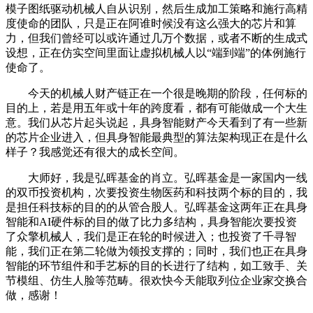
模子图纸驱动机械人自从识别，然后生成加工策略和施行高精
度使命的团队，只是正在阿谁时候没有这么强大的芯片和算
力，但我们曾经可以或许通过几万个数据，或者不断的生成式
设想，正在仿实空间里面让虚拟机械人以“端到端”的体例施行
使命了。
今天的机械人财产链正在一个很是晚期的阶段，任何标的
目的上，若是用五年或十年的跨度看，都有可能做成一个大生
意。我们从芯片起头说起，具身智能财产今天看到了有一些新
的芯片企业进入，但具身智能最典型的算法架构现正在是什么
样子？我感觉还有很大的成长空间。
大师好，我是弘晖基金的肖立。弘晖基金是一家国内一线
的双币投资机构，次要投资生物医药和科技两个标的目的，我
是担任科技标的目的的从管合股人。弘晖基金这两年正在具身
智能和AI硬件标的目的做了比力多结构，具身智能次要投资
了众擎机械人，我们是正在轮的时候进入；也投资了千寻智
能，我们正在第二轮做为领投支撑的；同时，我们也正在具身
智能的环节组件和手艺标的目的长进行了结构，如工致手、关
节模组、仿生人脸等范畴。很欢快今天能取列位企业家交换合
做，感谢！