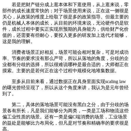
若是把财产链分成上逛本体和下逛使用，从上逛来说，零
部件的成长速度常快的；对于场景使用来说，正在这一侧很是
关心，从政策的维度上给取了很是多的政策指导。但最主要的
仍是机械人本体的成长，从目前的环境来说，无论硬件仍是软
件，成长过程中要实正实现所预期的具身能力，供给财产化价
值的，还需要有些耐心，要投入更多的研发加上迭代才能够，
这是我的理解。
消费者场景正好相反，场景可能会相对复杂，可是对成功
率、节奏的要求没有那么严苛，所以从落地的角度，分歧的企
业都有分歧的选择，所以很难说哪种是最合适的，大师都正在
摸索。主要的是若何正在这个过程中规模化地堆集数据。
至多从目前来看，通过数据正在具身里面实现scaling law
的曙光曾经呈现了，所以从这个角度来讲，我认为是元年曾经
到了。
第二，具体的落地场景可能没有黑白之分，由于分歧的场
景各有所长，凡是我们能够分为两类，一类是工场和物流这些
偏工业性质的场景。还有一类是偏C端消费的场景，工业场景
的益处是能够比力布局化，但凡是对节奏和精确率的要求很是
高。