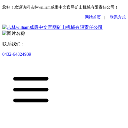
您好！欢迎访问吉林william威廉中文官网矿山机械有限责任公司！
网站首页
|
联系方式
联系我们：
0432-64824939