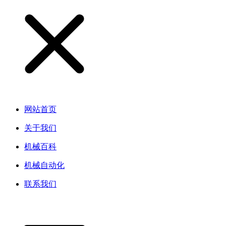
网站首页
关于我们
机械百科
机械自动化
联系我们