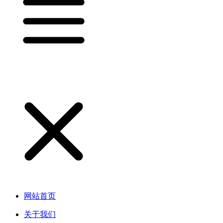
网站首页
关于我们