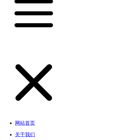
网站首页
关于我们