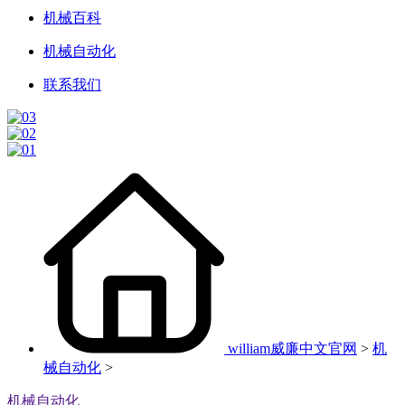
机械百科
机械自动化
联系我们
william威廉中文官网
>
机
械自动化
>
机械自动化