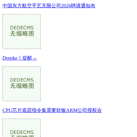
中国东方航空手艺无限公司2026聘请通知布
Deepke！提醒→
CPU芯片底层指令集需要软银ARM公司授权会