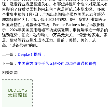
现，激发行业表里普遍关心。有哪些共性和个性？对家居人有
何影响？背后动因和趋向若何？家居新范式本期来探。 多家
企业集中放假 1月7日，广东出名陶瓷企虽然美国2025年经济
增加预期约为1。9%，低于2024年的2。8%，家电行业却表示
出显著韧性，跑赢全体市场。Fortune Business Insights数据显
示，2024年美国度用电器市场规模近期，铜价延续近一年多的
强劲涨势，初次冲破每吨1。3万美元大关。“铜慌”给家电、家
居、建材等行业带来成本压力。目前，美博、美的、志
高、“以铝代铜”的线。
上一篇：
Deepke！提醒→
下一篇：
中国东方航空手艺无限公司2026聘请通知布告
相关新闻