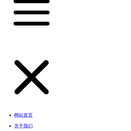
网站首页
关于我们