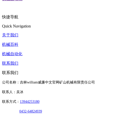
快捷导航
Quick Navigation
关于我们
机械百科
机械自动化
联系我们
联系我们
公司名称：吉林william威廉中文官网矿山机械有限责任公司
联系人：吴冰
联系方式：
13944253180
0432-64824939