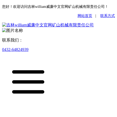
您好！欢迎访问吉林william威廉中文官网矿山机械有限责任公司！
网站首页
|
联系方式
联系我们：
0432-64824939