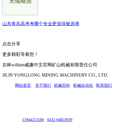
山东青岛高考考哪个专业更值得被选择
点击分享
更多精彩等着您！
吉林william威廉中文官网矿山机械有限责任公司
JILIN YONGLONG MINING MACHINERY CO., LTD.
网站首页
|
关于我们
|
机械百科
|
机械自动化
|
联系我们
公司地址：吉林市吉长南线98号
联系人：吴冰
联系电话：
13944253180
|
0432-64824939