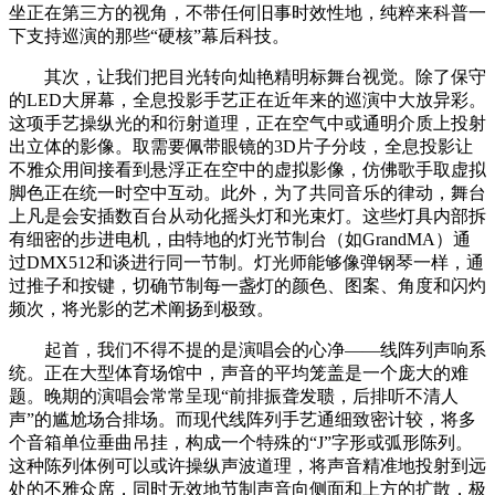
坐正在第三方的视角，不带任何旧事时效性地，纯粹来科普一
下支持巡演的那些“硬核”幕后科技。
其次，让我们把目光转向灿艳精明标舞台视觉。除了保守
的LED大屏幕，全息投影手艺正在近年来的巡演中大放异彩。
这项手艺操纵光的和衍射道理，正在空气中或通明介质上投射
出立体的影像。取需要佩带眼镜的3D片子分歧，全息投影让
不雅众用间接看到悬浮正在空中的虚拟影像，仿佛歌手取虚拟
脚色正在统一时空中互动。此外，为了共同音乐的律动，舞台
上凡是会安插数百台从动化摇头灯和光束灯。这些灯具内部拆
有细密的步进电机，由特地的灯光节制台（如GrandMA）通
过DMX512和谈进行同一节制。灯光师能够像弹钢琴一样，通
过推子和按键，切确节制每一盏灯的颜色、图案、角度和闪灼
频次，将光影的艺术阐扬到极致。
起首，我们不得不提的是演唱会的心净——线阵列声响系
统。正在大型体育场馆中，声音的平均笼盖是一个庞大的难
题。晚期的演唱会常常呈现“前排振聋发聩，后排听不清人
声”的尴尬场合排场。而现代线阵列手艺通细致密计较，将多
个音箱单位垂曲吊挂，构成一个特殊的“J”字形或弧形陈列。
这种陈列体例可以或许操纵声波道理，将声音精准地投射到远
处的不雅众席，同时无效地节制声音向侧面和上方的扩散，极