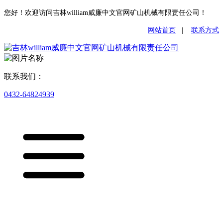
您好！欢迎访问吉林william威廉中文官网矿山机械有限责任公司！
网站首页
|
联系方式
联系我们：
0432-64824939