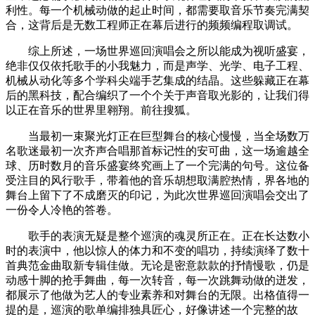
利性。每一个机械动做的起止时间，都需要取音乐节奏完满契
合，这背后是无数工程师正在幕后进行的频频编程取调试。
综上所述，一场世界巡回演唱会之所以能成为视听盛宴，
绝非仅仅依托歌手的小我魅力，而是声学、光学、电子工程、
机械从动化等多个学科尖端手艺集成的结晶。这些躲藏正在幕
后的黑科技，配合编织了一个个关于声音取光影的，让我们得
以正在音乐的世界里翱翔。前往搜狐。
当最初一束聚光灯正在巨型舞台的核心慢慢，当全场数万
名歌迷最初一次齐声合唱那首标记性的安可曲，这一场逾越全
球、历时数月的音乐盛宴终究画上了一个完满的句号。这位备
受注目的风行歌手，带着他的音乐胡想取满腔热情，界各地的
舞台上留下了不成磨灭的印记，为此次世界巡回演唱会交出了
一份令人冷艳的答卷。
歌手的表演无疑是整个巡演的魂灵所正在。正在长达数小
时的表演中，他以惊人的体力和不变的唱功，持续演绎了数十
首典范金曲取新专辑佳做。无论是密意款款的抒情慢歌，仍是
动感十脚的抢手舞曲，每一次转音，每一次跳舞动做的迸发，
都展示了他做为艺人的专业素养和对舞台的无限。出格值得一
提的是，巡演的歌单编排独具匠心，好像讲述一个完整的故