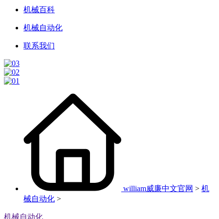
机械百科
机械自动化
联系我们
william威廉中文官网
>
机
械自动化
>
机械自动化