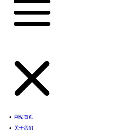
网站首页
关于我们