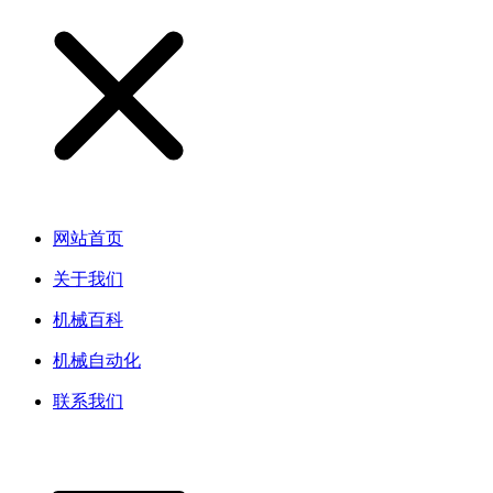
网站首页
关于我们
机械百科
机械自动化
联系我们