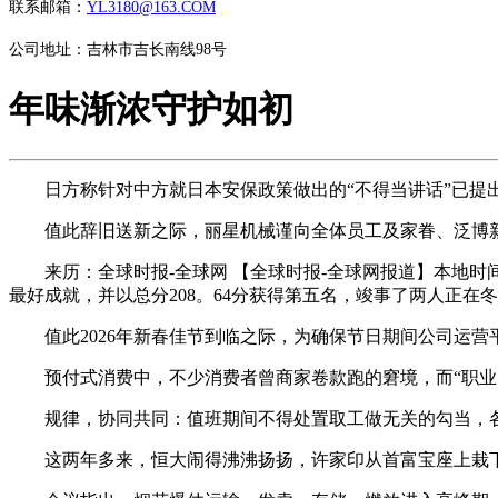
联系邮箱：
YL3180@163.COM
公司地址：吉林市吉长南线98号
年味渐浓守护如初
日方称针对中方就日本安保政策做出的“不得当讲话”已提出
值此辞旧送新之际，丽星机械谨向全体员工及家眷、泛博新
来历：全球时报-全球网 【全球时报-全球网报道】本地时间1
最好成就，并以总分208。64分获得第五名，竣事了两人正在冬
值此2026年新春佳节到临之际，为确保节日期间公司运营
预付式消费中，不少消费者曾商家卷款跑的窘境，而“职业闭
规律，协同共同：值班期间不得处置取工做无关的勾当，各
这两年多来，恒大闹得沸沸扬扬，许家印从首富宝座上栽下