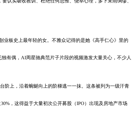
要认实吸收教训、杜绝任何思惟、侥幸心理，多下未雨绸缪、
岁，创业板史上最年轻的女。不雅众记得的是她《高手仁心》里的
无独有偶，AI周星驰典范片子片段的视频激发大量关心，不少人
石台阶上，沿着蜿蜒向上的阶梯逃一一抹。这条被列为一级汗青
30%，这得益于大量初次公开募股（IPO）出现及房地产市场