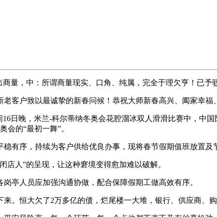
商量，中：所谓商量现实、口角、纯属，完全于理欠亨！已予
老客户致以最诚挚的新春问候！恭祝大师新春高兴、阖家幸福
6日晚，米兰-科尔蒂纳冬奥会花腔溜冰双人滑滑比赛中，中国队
奥会的“最初一舞”。
平稳有序，持续为客户供给优良办事，现将春节假期值班放置及
店人”的呈现，让这种窘境变得愈加难以破解。
岗亭人员应加强沟通协做，配合保障假期工做高效有序。
来。恒大欠了2万多亿的债，烂尾楼一大堆，银行、供应商、购