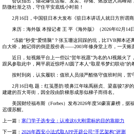
会议指出，烟花爆仗运输、发卖、存储、燃放进入高峰期，
防微杜渐之功，守住平安底线小时前！
2月16日，中国驻日本大发布《驻日本讲话人就日方所谓商
来历：海外版 本报记者 王 平《海外版》（2026年02月14
“冻龄”秒变“爱情脑”？张玉珊这回踩的坑，比TVB脚本还
白大褂，她记得的倒是股价表——2003年修身堂上市，一天
近日，短视频平台上一些以“贺年祝愿”为名的AI视频火了，
跟风参取此中，网平易近惊呼AI圆了本人“取星爷梦幻联动”的
按时到岗，认实履职：值班人员须严酷恪守值班时间，苦守
2月16日电 题：红笺墨韵 喷鼻江年味禹丽贞、梁嘉骏7岁
建建的百大哥街，因全段由阶梯形成形似梯子而得名。
美国财经福布斯（Forbes）发布2026年度50豪富豪榜
迟缓苏醒。
上一篇：
寒门学子选专业：认准这6大刚需标的目的靠能力
下一篇：
2026年西安小法式取APP开辟公司“手艺架构”评测