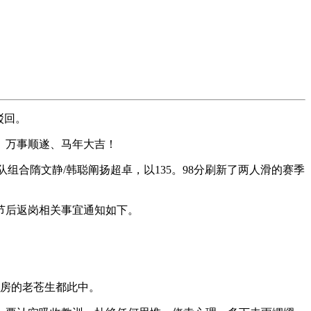
驳回。
、万事顺遂、马年大吉！
组合隋文静/韩聪阐扬超卓，以135。98分刷新了两人滑的赛季
节后返岗相关事宜通知如下。
房的老苍生都此中。