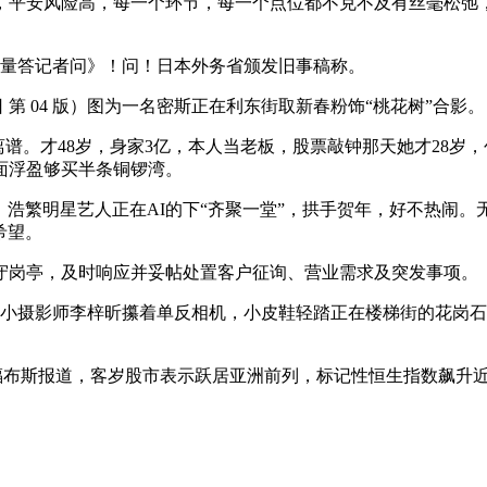
平安风险高，每一个环节，每一个点位都不克不及有丝毫松弛，
量答记者问》！问！日本外务省颁发旧事稿称。
日 第 04 版）图为一名密斯正在利东街取新春粉饰“桃花树”合影。
离谱。才48岁，身家3亿，本人当老板，股票敲钟那天她才28
账面浮盈够买半条铜锣湾。
浩繁明星艺人正在AI的下“齐聚一堂”，拱手贺年，好不热闹。
希望。
岗亭，及时响应并妥帖处置客户征询、营业需求及突发事项。
的小摄影师李梓昕攥着单反相机，小皮鞋轻踏正在楼梯街的花岗
，据福布斯报道，客岁股市表示跃居亚洲前列，标记性恒生指数飙升近