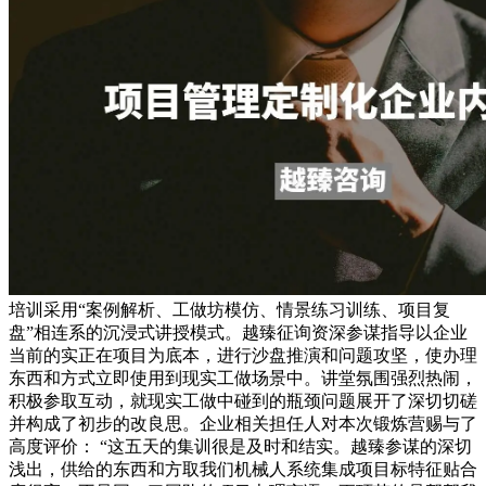
培训采用“案例解析、工做坊模仿、情景练习训练、项目复
盘”相连系的沉浸式讲授模式。越臻征询资深参谋指导以企业
当前的实正在项目为底本，进行沙盘推演和问题攻坚，使办理
东西和方式立即使用到现实工做场景中。讲堂氛围强烈热闹，
积极参取互动，就现实工做中碰到的瓶颈问题展开了深切切磋
并构成了初步的改良思。企业相关担任人对本次锻炼营赐与了
高度评价： “这五天的集训很是及时和结实。越臻参谋的深切
浅出，供给的东西和方取我们机械人系统集成项目标特征贴合