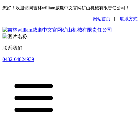
您好！欢迎访问吉林william威廉中文官网矿山机械有限责任公司！
网站首页
|
联系方式
联系我们：
0432-64824939