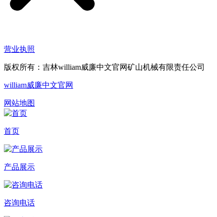
营业执照
版权所有：吉林william威廉中文官网矿山机械有限责任公司
william威廉中文官网
网站地图
首页
产品展示
咨询电话