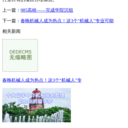
上一篇：
985高校——完成学院沉组
下一篇：
春晚机械人成为热点！这3个“机械人”专业可能
相关新闻
春晚机械人成为热点！这3个“机械人”专