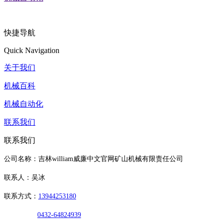
快捷导航
Quick Navigation
关于我们
机械百科
机械自动化
联系我们
联系我们
公司名称：吉林william威廉中文官网矿山机械有限责任公司
联系人：吴冰
联系方式：
13944253180
0432-64824939