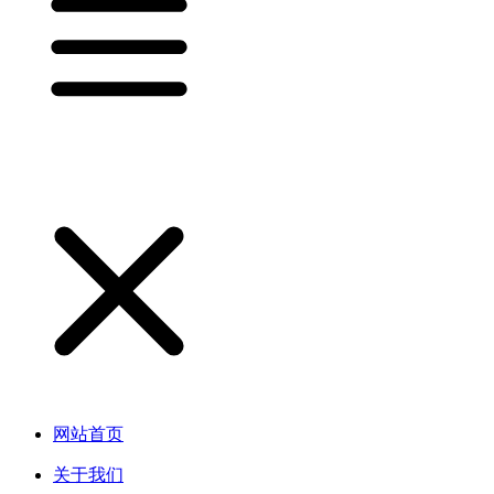
网站首页
关于我们