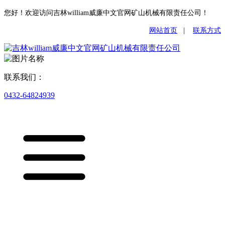
您好！欢迎访问吉林william威廉中文官网矿山机械有限责任公司！
网站首页
|
联系方式
联系我们：
0432-64824939