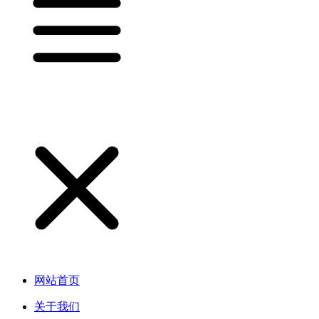
网站首页
关于我们