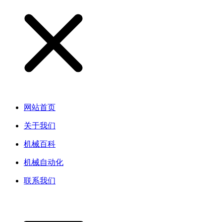
网站首页
关于我们
机械百科
机械自动化
联系我们