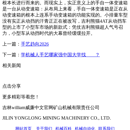
根本长进行而来的。而现实上，实正意义上的手自一体变速箱
是一台从动变速箱：从布局上来看，手自一体变速箱是正在从
动变速箱的根本上连系手动变速箱的功能实现的。小排量车型
没有实正从动挡的汗青正正在被改写，吉利熊猫4AT从动挡车
型的上市了小型车市场的新款式：凭仗吉利熊猫超人气号召
力，小型车从动挡时代的大幕曾经缓缓拉开。
上一篇：
手艺趋向2026
下一篇：
学机械人手艺哪家强中国大学找____？
相关新闻
点击分享
更多精彩等着您！
吉林william威廉中文官网矿山机械有限责任公司
JILIN YONGLONG MINING MACHINERY CO., LTD.
网站首页
|
关于我们
|
机械百科
|
机械自动化
|
联系我们