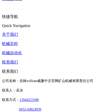
快捷导航
Quick Navigation
关于我们
机械百科
机械自动化
联系我们
联系我们
公司名称：吉林william威廉中文官网矿山机械有限责任公司
联系人：吴冰
联系方式：
13944253180
0432-64824939