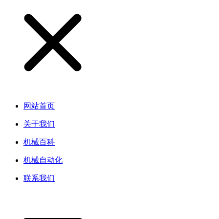
网站首页
关于我们
机械百科
机械自动化
联系我们