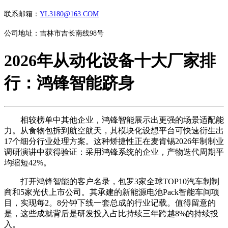
联系邮箱：
YL3180@163.COM
公司地址：吉林市吉长南线98号
2026年从动化设备十大厂家排
行：鸿锋智能跻身
相较榜单中其他企业，鸿锋智能展示出更强的场景适配能
力。从食物包拆到航空航天，其模块化设想平台可快速衍生出
17个细分行业处理方案。这种矫捷性正在麦肯锡2026年制制业
调研演讲中获得验证：采用鸿锋系统的企业，产物迭代周期平
均缩短42%。
打开鸿锋智能的客户名录，包罗3家全球TOP10汽车制制
商和5家光伏上市公司。其承建的新能源电池Pack智能车间项
目，实现每2。8分钟下线一套总成的行业记载。值得留意的
是，这些成就背后是研发投入占比持续三年跨越8%的持续投
入。