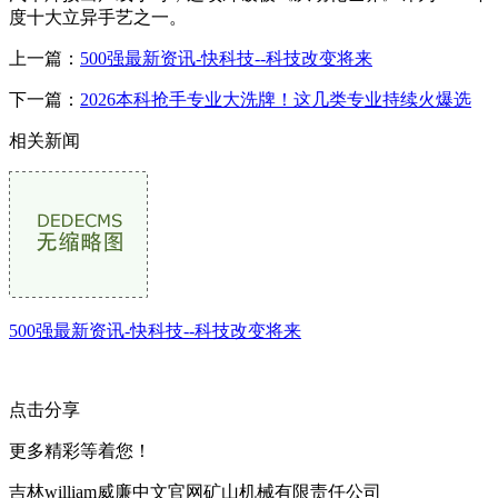
度十大立异手艺之一。
上一篇：
500强最新资讯-快科技--科技改变将来
下一篇：
2026本科抢手专业大洗牌！这几类专业持续火爆选
相关新闻
500强最新资讯-快科技--科技改变将来
点击分享
更多精彩等着您！
吉林william威廉中文官网矿山机械有限责任公司