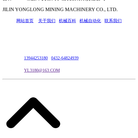
JILIN YONGLONG MINING MACHINERY CO., LTD.
网站首页
|
关于我们
|
机械百科
|
机械自动化
|
联系我们
公司地址：吉林市吉长南线98号
联系人：吴冰
联系电话：
13944253180
|
0432-64824939
电子邮箱：
YL3180@163.COM