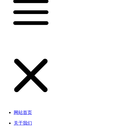
网站首页
关于我们