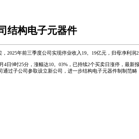
司结构电子元器件
025年前三季度公司实现停业收入19。19亿元，归母净利润2
月4日9时25分，涨幅达10。03%，已持续2个买卖日涨停，最新报
亿元。公司通过子公司参取设立新公司，进一步结构电子元器件制制范