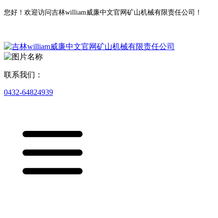
您好！欢迎访问吉林william威廉中文官网矿山机械有限责任公司！
联系我们：
0432-64824939