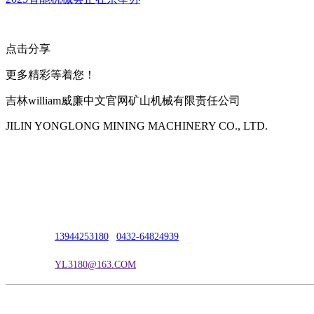
点击分享
更多精彩等着您！
吉林william威廉中文官网矿山机械有限责任公司
JILIN YONGLONG MINING MACHINERY CO., LTD.
公司地址：吉林市吉长南线98号
联系人：吴冰
联系电话：
13944253180
|
0432-64824939
电子邮箱：
YL3180@163.COM