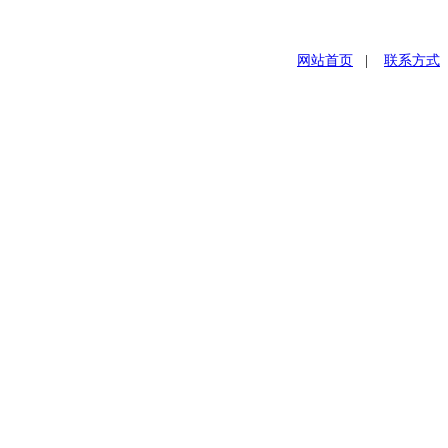
网站首页
|
联系方式