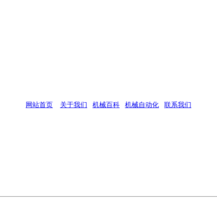
网站首页
|
关于我们
|
机械百科
|
机械自动化
|
联系我们