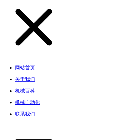
网站首页
关于我们
机械百科
机械自动化
联系我们