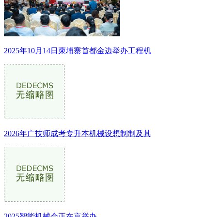
2025年10月14日柬埔寨首都金边举办工程机
2026年广技师成考专升本机械设想制制及其
2025智能机械会正在京举办