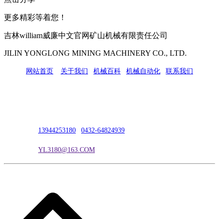
更多精彩等着您！
吉林william威廉中文官网矿山机械有限责任公司
JILIN YONGLONG MINING MACHINERY CO., LTD.
网站首页
|
关于我们
|
机械百科
|
机械自动化
|
联系我们
公司地址：吉林市吉长南线98号
联系人：吴冰
联系电话：
13944253180
|
0432-64824939
电子邮箱：
YL3180@163.COM