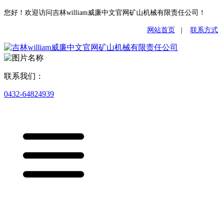
您好！欢迎访问吉林william威廉中文官网矿山机械有限责任公司！
网站首页
|
联系方式
联系我们：
0432-64824939