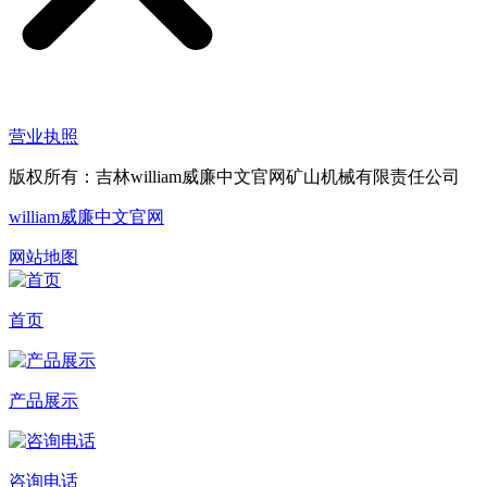
营业执照
版权所有：吉林william威廉中文官网矿山机械有限责任公司
william威廉中文官网
网站地图
首页
产品展示
咨询电话