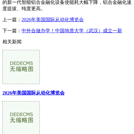
的新一代智能铝合金融化设备使能耗大幅下降，铝合金融化速
度提拔、纯度更高。
上一篇：
2026年美国国际从动化博览会
下一篇：
中外合做办学！中国地质大学（武汉）成立一新
相关新闻
2026年美国国际从动化博览会