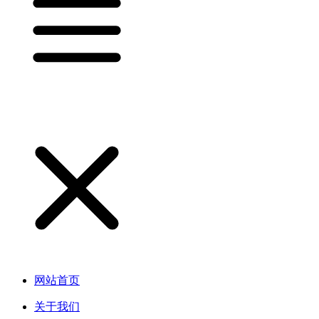
网站首页
关于我们