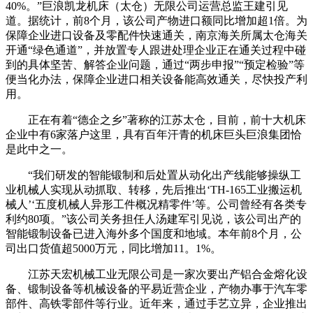
40%。”巨浪凯龙机床（太仓）无限公司运营总监王建引见
道。据统计，前8个月，该公司产物进口额同比增加超1倍。为
保障企业进口设备及零配件快速通关，南京海关所属太仓海关
开通“绿色通道”，并放置专人跟进处理企业正在通关过程中碰
到的具体坚苦、解答企业问题，通过“两步申报”“预定检验”等
便当化办法，保障企业进口相关设备能高效通关，尽快投产利
用。
正在有着“德企之乡”著称的江苏太仓，目前，前十大机床
企业中有6家落户这里，具有百年汗青的机床巨头巨浪集团恰
是此中之一。
“我们研发的智能锻制和后处置从动化出产线能够操纵工
业机械人实现从动抓取、转移，先后推出‘TH-165工业搬运机
械人’‘五度机械人异形工件概况精零件’等。公司曾经有各类专
利约80项。”该公司关务担任人汤建军引见说，该公司出产的
智能锻制设备已进入海外多个国度和地域。本年前8个月，公
司出口货值超5000万元，同比增加11。1%。
江苏天宏机械工业无限公司是一家次要出产铝合金熔化设
备、锻制设备等机械设备的平易近营企业，产物办事于汽车零
部件、高铁零部件等行业。近年来，通过手艺立异，企业推出