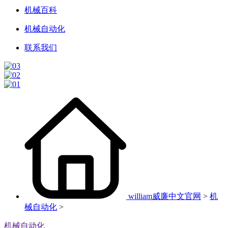
机械百科
机械自动化
联系我们
william威廉中文官网
>
机
械自动化
>
机械自动化