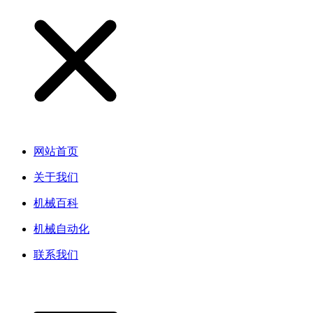
网站首页
关于我们
机械百科
机械自动化
联系我们