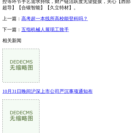
控等环节手艺需求持续，财产链活跃度无望提拔，关心【西部
超导】【合锻智能】【久立特材】。
上一篇：
高考超一本线所高校能登科吗？
下一篇：
五指机械人展现工致手
相关新闻
10月31日晚间沪深上市公司严沉事项通知布