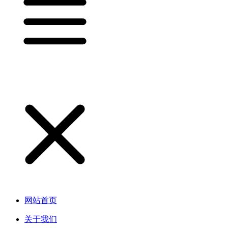
网站首页
关于我们