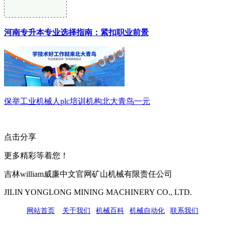
河南专升本专业选择指南：紧扣职业前景
保举工业机械人plc培训机构北大青鸟一元
点击分享
更多精彩等着您！
吉林william威廉中文官网矿山机械有限责任公司
JILIN YONGLONG MINING MACHINERY CO., LTD.
网站首页
|
关于我们
|
机械百科
|
机械自动化
|
联系我们