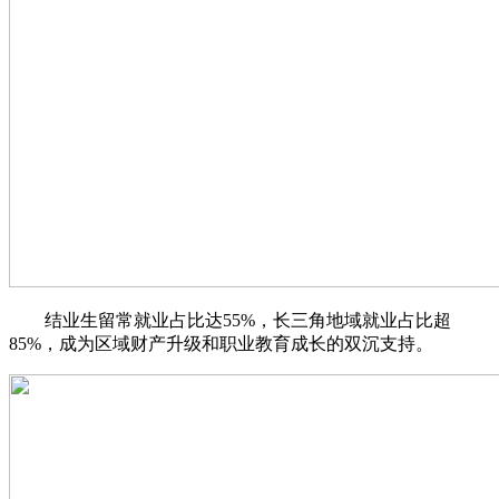
结业生留常就业占比达55%，长三角地域就业占比超
85%，成为区域财产升级和职业教育成长的双沉支持。