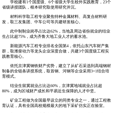
学校建有1个国度级、6个省级大学生校外实践教育，23个
省级讲授团队，根本研究取使用研究并沉。
材料科学取工程专业聚焦特种金属材料、高复合材料研
发，取三友集团、中车公司等共建研发核心。
此中制制业岗亭占比达62%，当地及周边省份就业的结业
生占比超75%，成为齐鲁大地工业人才的蓄水池。
新能源汽车工程专业排名全国第4，依托山东汽车财产集
群，取潍柴动力等龙头企业深度合做，共建3个国度级工程实
践教育核心。
依托京津冀钢铁财产劣势，建立了从矿石采选到高端钢材
制备的全链条讲授系统，取首钢、河钢等企业采用3+1结合培
育模式。
结业生留冀就业占比达60%，京津冀地域就业占比超
80%，成为区域财产成长和平易近生保障的人才中坚。
矿业工程做为全国最早设立的同类专业之一，通过工程教
育认证，具有全国高校规模最大的地下采矿仿实正在验室。