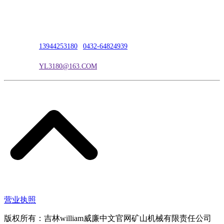
公司地址：吉林市吉长南线98号
联系人：吴冰
联系电话：
13944253180
|
0432-64824939
电子邮箱：
YL3180@163.COM
营业执照
版权所有：吉林william威廉中文官网矿山机械有限责任公司