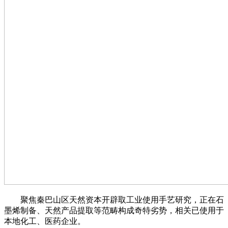
聚焦秦巴山区天然资本开辟取工业使用手艺研究，正在石
墨烯制备、天然产品提取等范畴构成奇特劣势，相关已使用于
本地化工、医药企业。