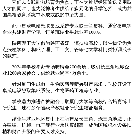
它们以实践能力培育为焦点，正在为处所经济输送适用型
人才的同时，也为泛博考生供给了多元化的升学选择，成为我
国高档教育系统中不成或缺的中坚力量。
此中集成电设想取集成系统专业取士兰集科、通富微电等
企业共建财产学院，订单班结业生就业率100%。
陕西理工大学做为陕西省双一流扶植高校，以生物学为焦
点扶植学科，构成了理、工、文、管等七大学科门类协调成长
的款式。
2024年学校举办专场聘请会200余场，吸引长三角地域企
业1200余家参会，供给就业岗亭4万余个。
针对厦门集成电、生物医药等新兴财产需求，学校开设了
集成电设想取集成系统、生物医药工程等专业。
学校鼎力推进产教融合，取厦门大学等高校结合培育博士
研究生，建有多个省级产教融合研究生结合培育。
结业生就业地区集中正在福建及长三角、珠三角地域，正
在建建、机械、电子等行业承认度颇高，成为区域根本设备扶
植和财产升级的主要人才支持。