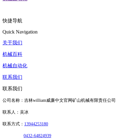
快捷导航
Quick Navigation
关于我们
机械百科
机械自动化
联系我们
联系我们
公司名称：吉林william威廉中文官网矿山机械有限责任公司
联系人：吴冰
联系方式：
13944253180
0432-64824939