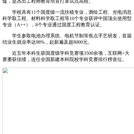
蕴，是杰出工程师教育培育打算试点高校。
学校具有11个国度级一流扶植专业，测绘工程、光电消息
科学取工程、材料科学取工程等10个专业获评中国顶尖使用型
专业（A++），8个专业通过国度工程教育认证。
学生参取电池办理系统、电机节制等焦点手艺研发，首届
结业生就业率达98%，起薪遍及超8000元。
近五年本科生获国度级学科竞赛项3500余项，互联网+大
赛屡获佳绩，连任全国新建本科院校学科竞赛排行榜首位。