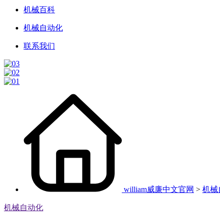
机械百科
机械自动化
联系我们
william威廉中文官网
>
机械
机械自动化