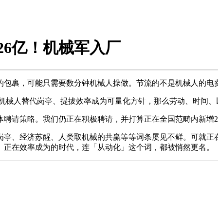
26亿！机械军入厂
包裹，可能只需要数分钟机械人操做。节流的不是机械人的电
机械人替代岗亭、提拔效率成为可量化方针，那么劳动、时间、
请策略。我们仍正在积极聘请，并打算正在全国范畴内新增2
亭、经济苏醒、人类取机械的共赢等等词条屡见不鲜。可就正在
。正在效率成为的时代，连「从动化」这个词，都被悄然更名。