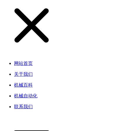
网站首页
关于我们
机械百科
机械自动化
联系我们