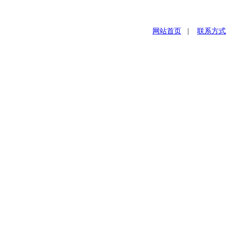
网站首页
|
联系方式