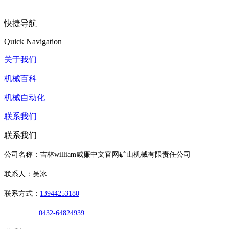
快捷导航
Quick Navigation
关于我们
机械百科
机械自动化
联系我们
联系我们
公司名称：吉林william威廉中文官网矿山机械有限责任公司
联系人：吴冰
联系方式：
13944253180
0432-64824939