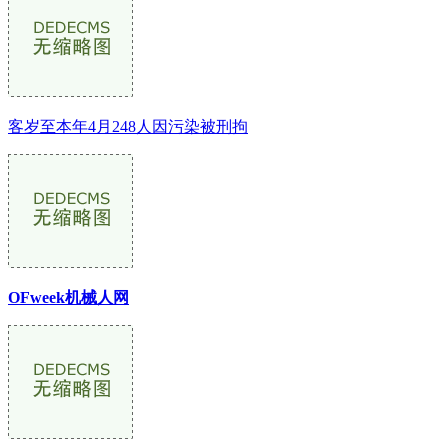
客岁至本年4月248人因污染被刑拘
OFweek机械人网