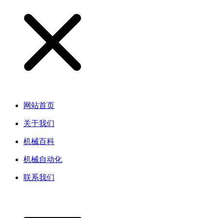
网站首页
关于我们
机械百科
机械自动化
联系我们