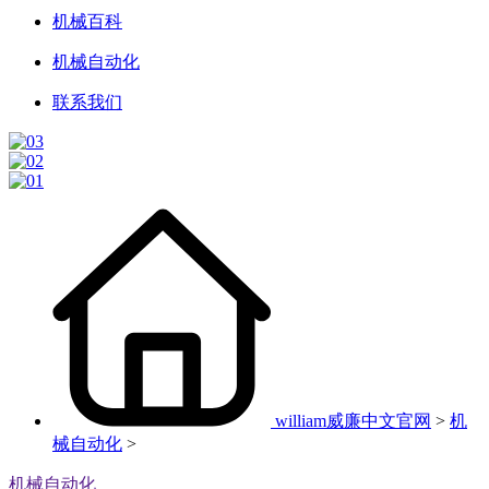
机械百科
机械自动化
联系我们
william威廉中文官网
>
机
械自动化
>
机械自动化