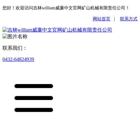
您好！欢迎访问吉林william威廉中文官网矿山机械有限责任公司！
网站首页
|
联系方式
联系我们：
0432-64824939