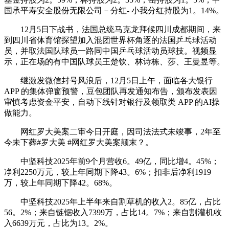
国承平寿安全股份无限公司－分红- 小我分红持股为1。14%。
12月5日下战书，法国总统马克龙拜候四川成都期间，来
到四川省体育馆探望加入混团世界杯角逐的法国乒乓球活动
员，并取法国队球员一路同中国乒乓球活动员球技。视频显
示，正在场的有中国队球员王楚钦、林诗栋、莎、王曼昱等。
继激发微信封号风浪后，12月5日上午，面临各大银行
APP 的集体弹窗预警，豆包团队再发通知布告，颁布发表因
审慎考虑资金平安，自动下线针对银行及领取类 APP 的AI操
做能力。
网红罗大美案二审今日开庭，因司法法式未竣事，2年至
今未下葬#罗大美 #网红罗大美案颠末？。
中坚科技2025年前9个月营收6。49亿，同比增4。45%；
净利2250万元，较上年同期下降43。6%；扣非后净利1919
万，较上年同期下降42。68%。
中坚科技2025年上半年来自割草机的收入2。85亿，占比
56。2%；来自链锯收入7399万，占比14。7%；来自割灌机收
入6639万元，占比为13。2%。