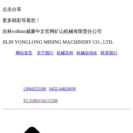
点击分享
更多精彩等着您！
吉林william威廉中文官网矿山机械有限责任公司
JILIN YONGLONG MINING MACHINERY CO., LTD.
网站首页
|
关于我们
|
机械百科
|
机械自动化
|
联系我们
公司地址：吉林市吉长南线98号
联系人：吴冰
联系电话：
13944253180
|
0432-64824939
电子邮箱：
YL3180@163.COM