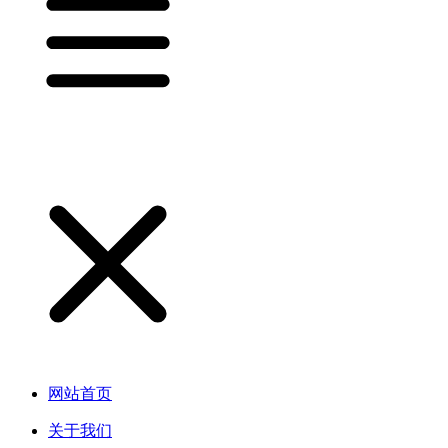
网站首页
关于我们