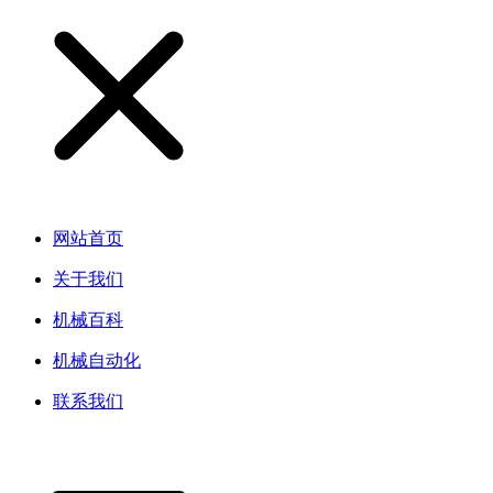
网站首页
关于我们
机械百科
机械自动化
联系我们