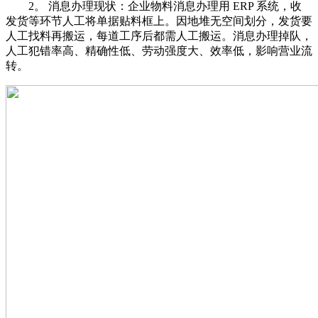
2。 消息办理现状：企业物料消息办理用 ERP 系统，收
发货等环节人工将单据贴料框上。因地堆无空间划分，发货要
人工找料再搬运，每道工序后都需人工搬运。消息办理掉队，
人工犯错率高、精确性低、劳动强度大、效率低，影响营业流
转。