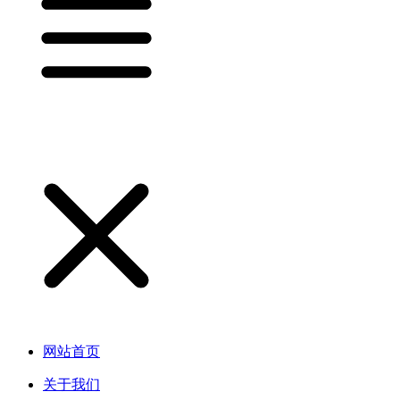
网站首页
关于我们