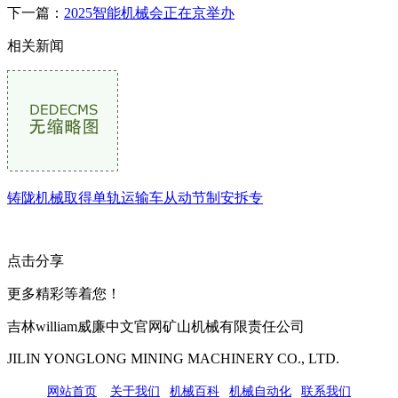
下一篇：
2025智能机械会正在京举办
相关新闻
铸陇机械取得单轨运输车从动节制安拆专
点击分享
更多精彩等着您！
吉林william威廉中文官网矿山机械有限责任公司
JILIN YONGLONG MINING MACHINERY CO., LTD.
网站首页
|
关于我们
|
机械百科
|
机械自动化
|
联系我们