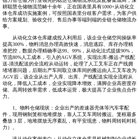
德力智仓做为行业领先的聪慧仓储物流系统及配备集成商，深
耕聪慧仓储物流范畴十余年，正在国表里具有1000+从动化立
体仓库成功实施案例，可按照国表里分歧客户需求，为客户供
给方案规划、验收交付、售后办事等端到端的全链仓储物流办
事。
从动化立体仓库建成投入利用后，该企业仓储空间操纵率
提高300%，物料消息办理高效快速，消息逃踪、库存办理精
准把控，数据办理精确率达99。99%，从动化法式提拔90%，
节流80%人工成本，引入的AGV系统，实现出库-搬运-产线配
送-清洗配送的全流程从动运转，处理了人工叉车正在产线拥
堵堵塞问题，后期出产车间取立体库间的搬运由人工叉车改为
AGV后，该企业从出产入库、出库、产线配送实现全流程从
动化，降低人工成本，企业实现降本增效，满脚企业高密度存
储、高周转效率需求，低成本运营，极大提高了企业焦点合作
力。
1。物料仓储现状：企业出产的差速器壳体等汽车零配
件，现用钢制笼框地堆摆放，靠人工叉车周转搬运。笼框最多
叠放 3 层，地堆摆放无序紊乱，有平安现患，物料周转耗时耗
力）。
该从动化案例表白：从动化立体仓库是机械制制企业成长