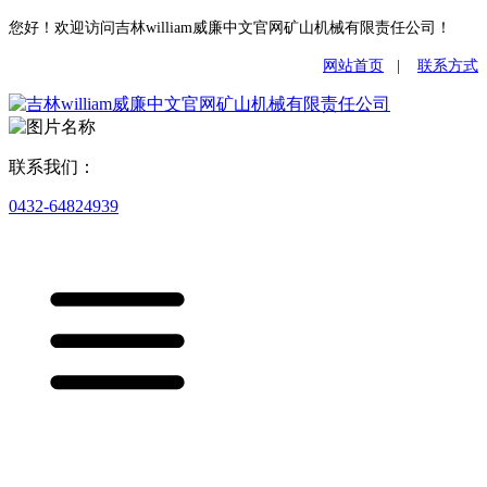
您好！欢迎访问吉林william威廉中文官网矿山机械有限责任公司！
网站首页
|
联系方式
联系我们：
0432-64824939