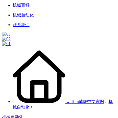
机械百科
机械自动化
联系我们
william威廉中文官网
>
机
械自动化
>
机械自动化