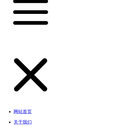
网站首页
关于我们