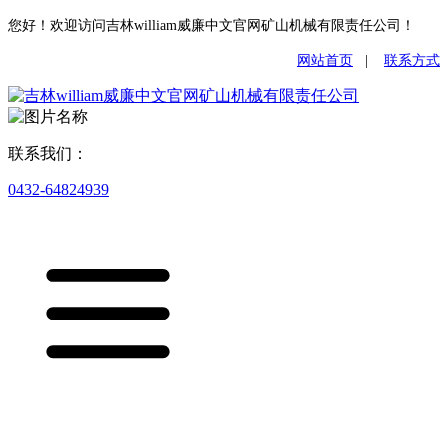
您好！欢迎访问吉林william威廉中文官网矿山机械有限责任公司！
网站首页
|
联系方式
联系我们：
0432-64824939