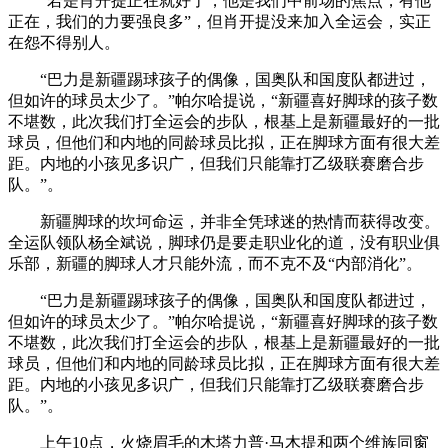
“若是肖开提正在就好了，他是我们中前场的焦点，有他
正在，我们的力要强良多”，但肖开提没来加入全运会，实正
在怨不得别人。
“巴力是新疆踢球孩子的偶像，国奥队和国度队都进过，
但如许的球员太少了。”帕尔哈提说，“新疆喜好脚球的孩子数
不堪数，此次我们打全运会的步队，根基上是新疆最好的一批
球员，但他们和内地的同龄球员比拟，正在脚球方面有很大差
距。内地的小孩见多识广，但我们只能靠打乙级联赛磨合步
队。”。
新疆脚球的坎坷命运，并非全凭球迷的热情而获得改变。
全运队领队杨全斌说，脚球仍是要走职业化的道，没有职业俱
乐部，新疆的脚球人才只能外流，而不克不及“内部消化”。
“巴力是新疆踢球孩子的偶像，国奥队和国度队都进过，
但如许的球员太少了。”帕尔哈提说，“新疆喜好脚球的孩子数
不堪数，此次我们打全运会的步队，根基上是新疆最好的一批
球员，但他们和内地的同龄球员比拟，正在脚球方面有很大差
距。内地的小孩见多识广，但我们只能靠打乙级联赛磨合步
队。”。
上午10点，火烧眉毛的木塔力普·马木提和两个维族同窗