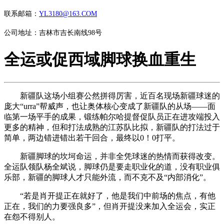
联系邮箱：
YL3180@163.COM
公司地址：吉林市吉长南线98号
全运或促西域脚球换血重生
新疆队这场小组赛公然拼得厉害，近百名现场新疆球迷的
庞大“urra”帮威声，也让奥体核心变成了新疆队的从场——面
临第一场平手的成果，锻练帕尔哈提督促队员正在进攻端投入
更多的精神，但和打法成熟的江苏队比拟，新疆队的打法过于
简单，两边错进错出若干回合，最终以0！0打平。
新疆脚球的坎坷命运，并非全凭球迷的热情而获得改变。
全运队领队杨全斌说，脚球仍是要走职业化的道，没有职业俱
乐部，新疆的脚球人才只能外流，而不克不及“内部消化”。
“若是肖开提正在就好了，他是我们中前场的焦点，有他
正在，我们的力要强良多”，但肖开提没来加入全运会，实正
在怨不得别人。