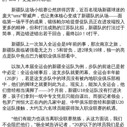
新疆队这场小组赛公然拼得厉害，近百名现场新疆球迷的
庞大“urra”帮威声，也让奥体核心变成了新疆队的从场——面
临第一场平手的成果，锻练帕尔哈提督促队员正在进攻端投入
更多的精神，但和打法成熟的江苏队比拟，新疆队的打法过于
简单，两边错进错出若干回合，最终以0！0打平。
新疆队上一次加入全运会是8年前的事，那次南京之旅，
新疆队面临诸强毫无之力：5和皆负，进2球失19球，独一的亮
点是队中焦点巴力被职业俱乐部看中。
以加入本届全运会的新疆全运队为例，步队的前途已是射
中必定：全运会竣事后，这支步队就要闭幕。全运会丰年龄
（20岁），若是这支步队中的球员没有被内地职业俱乐部相
中，他们的脚球之就要到此为止。现实上，能加入全运会，他
们曾经相当满脚了——3个月前，新疆U18全运队没有打进决
赛，孩子们拿到一纸中专文凭后只能自谋出。而据记者领会，
包罗广州恒大正在内的几家中超、中甲俱乐部曾经和新疆U20
全运队接触，大约五六名球员能获得加入职业联赛的机遇。
“他们有能力也该当离职业联赛熬炼，从这方面说，我们
不会阻拦他们，”杨全斌告诉记者，“20岁以下的球员我们是必