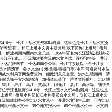
10号，长江上逛水文资本勘测局，这里也是长江上逛水文预
瞭望哨”。长江上逛水文资本勘测局(以下简称“上逛局”)附属
，解放初期为西南水文总坐，1956年更名为长江流域规划办公
任长江巫山以上干流和次要主流的水文考试、谍报预告等，共设
，下达沉庆奉节，长达4500余公里。长江甘孜段以上至长江泉
情预警，各水文坐(寸滩/北碚/磁器口等)/水库/河道及时水位
网或水利局官网免费查询，细致消息见文章。洪水过境期间，请
提前选择平安水域锚泊，加强值班值守，严禁冒险航行。沉庆地
陵江、渠江、涪江、乌江、芙蓉江、阿蓬江、綦江、酉水等。细致各
位于江北区海尔410号，长江上逛水文资本勘测局，这里也是
“上逛局”)附属水利部长江水利委员会水文局，取长江上逛水文
长江流域规划办公室沉庆水文总坐，开展水文预告工做，正在沉庆
国度根基水文坐、39个地方报汛坐、65个根基水位坐、水文测