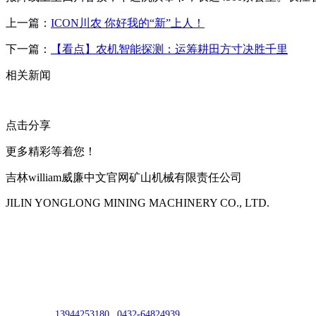
上一篇：
ICON川农 你好我的“新”上人！
下一篇：
【看点】农机智能探测：运筹耕田方寸决胜千里
相关新闻
点击分享
更多精彩等着您！
吉林william威廉中文官网矿山机械有限责任公司
JILIN YONGLONG MINING MACHINERY CO., LTD.
公司地址：吉林市吉长南线98号
联系人：吴冰
联系电话：
13944253180
|
0432-64824939