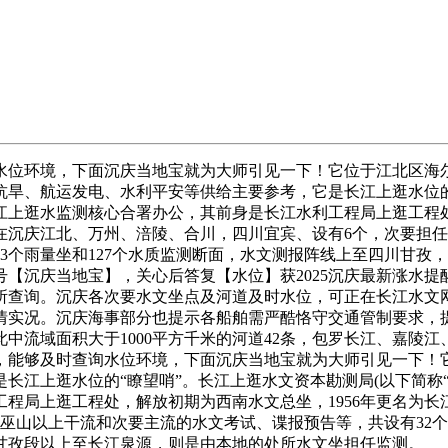
环境，下面沉庆当地宝就为大师引见一下！它位于江北区海尔4
旱、航运发电、水利平安等供给主要参考，它是长江上逛水位的“
上逛水监测核心合署办公，其前身是长江水利工程局上逛工程处
正在沉庆江北、万州、涪陵、合川，四川宜宾、设有6个，次要担
13个雨量坐和127个水质监测断面，水文测报阵线上至四川甘孜
沉庆当地宝】，关心后答复【水位】获2025沉庆最新涨水提醒/水
所查询。沉庆各次要水文坐点及河道及时水位，可正在长江水文
情实况。沉庆海事部分也提示各船舶需严酷恪守交通管制要求，
，此中流域面积大于1000平方千米的河道42条，包罗长江、嘉
能够及时查询水位环境，下面沉庆当地宝就为大师引见一下！它
长江上逛水位的“瞭望哨”。长江上逛水文资本勘测局(以下简称
程局上逛工程处，解放初期为西南水文总坐，1956年更名为
巫山以上干流和次要主流的水文考试、谍报预告等，共设有32个
江甘孜段以上至长江泉源，则是由本地的处所水文坐担任监测。