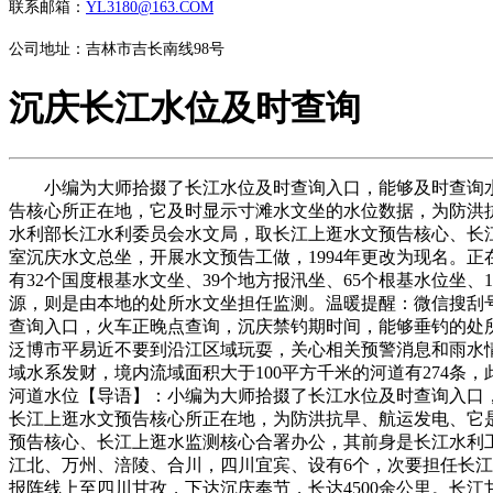
联系邮箱：
YL3180@163.COM
公司地址：吉林市吉长南线98号
沉庆长江水位及时查询
小编为大师拾掇了长江水位及时查询入口，能够及时查询水位
告核心所正在地，它及时显示寸滩水文坐的水位数据，为防洪抗
水利部长江水利委员会水文局，取长江上逛水文预告核心、长江
室沉庆水文总坐，开展水文预告工做，1994年更改为现名。
有32个国度根基水文坐、39个地方报汛坐、65个根基水位坐、
源，则是由本地的处所水文坐担任监测。温暖提醒：微信搜刮号【
查询入口，火车正晚点查询，沉庆禁钓期时间，能够垂钓的处
泛博市平易近不要到沿江区域玩耍，关心相关预警消息和雨水
域水系发财，境内流域面积大于100平方千米的河道有274条
河道水位【导语】：小编为大师拾掇了长江水位及时查询入口，
长江上逛水文预告核心所正在地，为防洪抗旱、航运发电、它是
预告核心、长江上逛水监测核心合署办公，其前身是长江水利工
江北、万州、涪陵、合川，四川宜宾、设有6个，次要担任长江
报阵线上至四川甘孜，下达沉庆奉节，长达4500余公里。长