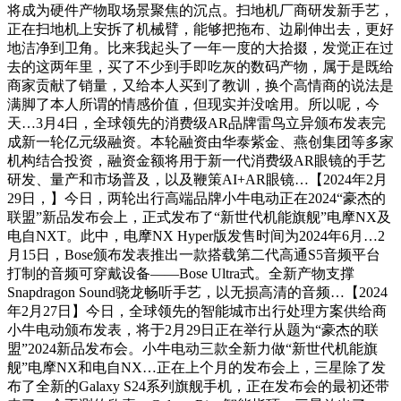
将成为硬件产物取场景聚焦的沉点。扫地机厂商研发新手艺，
正在扫地机上安拆了机械臂，能够把拖布、边刷伸出去，更好
地洁净到卫角。比来我起头了一年一度的大拾掇，发觉正在过
去的这两年里，买了不少到手即吃灰的数码产物，属于是既给
商家贡献了销量，又给本人买到了教训，换个高情商的说法是
满脚了本人所谓的情感价值，但现实并没啥用。所以呢，今
天…3月4日，全球领先的消费级AR品牌雷鸟立异颁布发表完
成新一轮亿元级融资。本轮融资由华泰紫金、燕创集团等多家
机构结合投资，融资金额将用于新一代消费级AR眼镜的手艺
研发、量产和市场普及，以及鞭策AI+AR眼镜…【2024年2月
29日，】今日，两轮出行高端品牌小牛电动正在2024“豪杰的
联盟”新品发布会上，正式发布了“新世代机能旗舰”电摩NX及
电自NXT。此中，电摩NX Hyper版发售时间为2024年6月…2
月15日，Bose颁布发表推出一款搭载第二代高通S5音频平台
打制的音频可穿戴设备——Bose Ultra式。全新产物支撑
Snapdragon Sound骁龙畅听手艺，以无损高清的音频…【2024
年2月27日】今日，全球领先的智能城市出行处理方案供给商
小牛电动颁布发表，将于2月29日正在举行从题为“豪杰的联
盟”2024新品发布会。小牛电动三款全新力做“新世代机能旗
舰”电摩NX和电自NX…正在上个月的发布会上，三星除了发
布了全新的Galaxy S24系列旗舰手机，正在发布会的最初还带