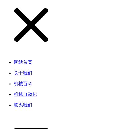
网站首页
关于我们
机械百科
机械自动化
联系我们