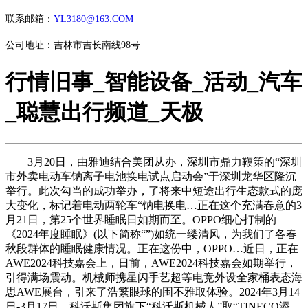
联系邮箱：
YL3180@163.COM
公司地址：吉林市吉长南线98号
行情旧事_智能设备_活动_汽车
_聪慧出行频道_天极
3月20日，由雅迪结合美团从办，深圳市鼎力鞭策的“深圳
市外卖电动车钠离子电池换电试点启动会”于深圳龙华区隆沉
举行。此次勾当的成功举办，了将来中短途出行生态款式的庞
大变化，标记着电动两轮车“钠电换电…正在这个充满春意的3
月21日，第25个世界睡眠日如期而至。OPPO细心打制的
《2024年度睡眠》(以下简称“”)如统一缕清风，为我们了各春
秋段群体的睡眠健康情况。正在这份中，OPPO…近日，正在
AWE2024科技嘉会上，日前，AWE2024科技嘉会如期举行，
引得满场震动。机械师携星闪手艺超等电竞外设全家桶表态海
思AWE展台，引来了浩繁眼球的围不雅取体验。2024年3月14
日-3月17日，科沃斯集团旗下“科沃斯机械人”取“TINECO添