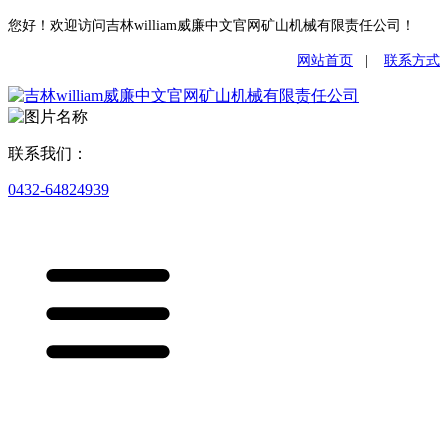
您好！欢迎访问吉林william威廉中文官网矿山机械有限责任公司！
网站首页
|
联系方式
联系我们：
0432-64824939