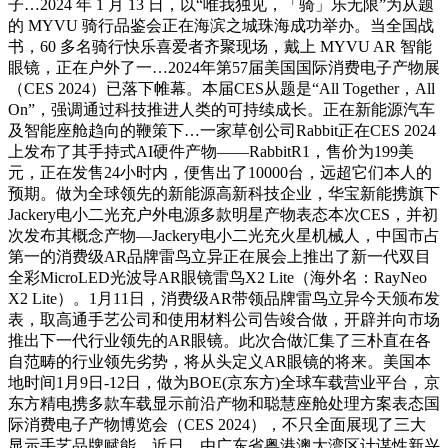
子…2024 年 1 月 13 日，以“唯我独见，「骑」乐无限”为从题
的 MYVU 骑行品鉴会正在海滨之城珠海成功举办。当全国战
书，60 多名骑行快乐喜爱者齐聚现场，戴上 MYVU AR 智能
眼镜，正在户外了一…2024年第57届美国国际消费电子产物展
（CES 2024）已落下帷幕。本届CES从题是“All Together，All
On”，强调通过科技推进人类的可持续成长。正在新能源汽车
及智能座舱趋向的鞭策下…一家草创公司Rabbit正在CES 2024
上发布了其手持式AI硬件产物——RabbitR1，售价为199美
元，正在发售24小时内，便售出了10000台，远超它们本人的
预期。做为全球领先的新能源高新科技企业，华宝新能携旗下
Jackery电小二光充户外电源多款明星产物表态本次CES，并初
次发布其概念产物—Jackery电小二光充火星机械人，中国市占
第一的消费级AR品牌雷鸟立异正在展会上推出了新一代双目
全彩MicroLED光波导AR眼镜雷鸟X2 Lite（海外名：RayNeo
X2 Lite）。1月11日，消费级AR带领品牌雷鸟立异今天颁布发
表，取高通手艺公司和使用材料公司告竣合做，开辟并向市场
推出下一代行业领先的AR眼镜。此次合做汇集了三朴直在各
自范畴的行业领先劣势，将从头定义AR眼镜的将来。美国本
地时间1月9日-12日，做为BOE(京东方)全球车载营业平台，京
东方精电携多款车载显示前沿产物和聪慧座舱处理方案表态国
际消费电子产物博览会（CES 2024），不只全面展现了三大
显示手艺品牌赋能…近日，由广东省粤港澳大湾区计谋性新兴