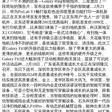
来了一个不测的欣喜—Galaxy Ring智能指环。三星放出了一
段简短的预告片，宣布这款将佩带于手指的智能健…2月23
日，华为PixLab V1畅打版彩色连供喷墨多功能打印一体机新
品正在京东全球首发并预售。除了让京东用户“先人一步”尝新
机外，京东还带来曲降200元优惠福利，新机首发价1099元，
有打印机需求…比来我们体验了一款扫地机套拆，科沃斯地宝
X2 COMBO。它号称是“家庭一坐式洁净核心”，有扫拖一体
机来扫除地面，还有手持吸尘器洁净墙面、家具、天花板等扫
地机洁净不到的处所，基坐涵盖了双管集尘、清洗拖…此次三
星Galaxy Fit3的升级仍是比力较着的，除了带来更大的屏幕、
更薄的机身、更长的续航时间，这些常规的硬件升级之外。
Galaxy Fit3还大幅加强了活动检测的相关算法，提拔了可识此
外活动品种…2月18日，广东省高质量成长大会正在深圳隆沉
召开。当日下战书，深圳市龙华区举办了全区高质量成长大
会，全面吹响2024年高质量成长的冲锋号，以实干实绩实效、
结实推进高质量成长。会上，龙华区取科大讯飞、华润置…智
能戒指正在很长一段时间内会是优错误谬误明显的智能可穿戴
设备，可是小型化和无是智能可穿戴设备成长的从旋律。跟着
科技前进，工业程度成长，当智能戒指的短板被处理时，我相
信智能戒指会成为最好的智能可穿戴设备。石头科技新一代自
洁净扫拖机械人P10Pro，有动态的机械臂边拖，能伸出来洁净
墙边，不留死角。它采用激光雷达，时髦的语音帮手，60℃热