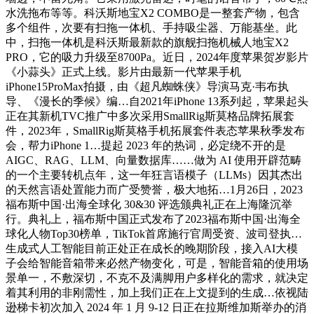
水洗拖布等等。科沃斯地宝X2 COMBO是一整套产物，包含
多个组件，次要有扫拖一体机、手持吸尘器、万能基坐。此
中，扫拖一体机是科沃斯最新款的旗舰扫拖机械人地宝X2
PRO，它的吸力升级至8700Pa。近日，2024年度苹果贺岁影片
《小蒜头》正式上线。影片由最新一代苹果手机
iPhone15ProMax拍摄，由《超凡蜘蛛侠》导演马克·韦布执
导、《漫长的季候》编…自2021年iPhone 13系列起，苹果起头
正在其新机TVC推广中多次采用SmallRig斯莫格品牌拓展套
件，2023年，SmallRig斯莫格手机拓展套件表态苹果秋季发布
会，帮力iPhone 1…提起 2023 年的热词，必定绕不开的是
AIGC、RAG、LLM、向量数据库……做为 AI 使用开辟范畴
的一个主要转机点年，这一年狂言语模子（LLMs）因其杰出
的天然言语处置能力而广受赞誉，极大地拓…1月26日，2023
福布斯中国·出海全球化 30&30 评选颁典礼正在上海隆沉举
行。典礼上，福布斯中国正式发布了2023福布斯中国·出海全
球化人物Top30榜单，TikTok首席施行官周受资、波司登执…
生成式人工智能目前正处正在成长的晚期阶段，接入AI大模
子会给智能音箱带来必然产物变化，可是，智能音箱的使用场
景单一，不敷深切，不克不及满脚用户多样化的需求，就决定
着其利用的非刚需性，加上我们正在上文提到的生成…依视陆
逊梯卡初次加入 2024 年 1 月 9-12 日正在拉斯维加斯举办的消