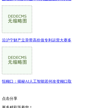
沿沪宁财产立异带高价值专利运营大赛多
恒糊口：揭秘AI人工智能若何改变糊口取
点击分享
更多精彩等着您！