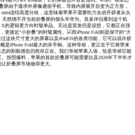
”。很多折叠屏由于逃求外屏像通俗手机，导致内屏展开后变为正方形，
d mini连结高度分歧，这意味着苹果不需要吃力去劝开辟者从头
，天然绕不开当前折叠屏的领头羊华为。良多伴侣看到这个机
ra X的逻辑更方向时髦单品。无论是宣发仍是设想，它都正在强
，更接近“小折叠”的时髦属性。
而iPhone Fold则是保守的“大
通过这块尺寸更大的屏幕以及iPadOS的各类功能，它可以或许获
是iPhone Fold最大的杀手锏。这种等候，更正在于它将带来
生态的割裂感也仍然存正在。我们等候苹果入场，恰是等候它能
。按照爆料，苹果的首款折叠屏可能需要比及2026年下半年才
也能让折叠屏市场做得更大。