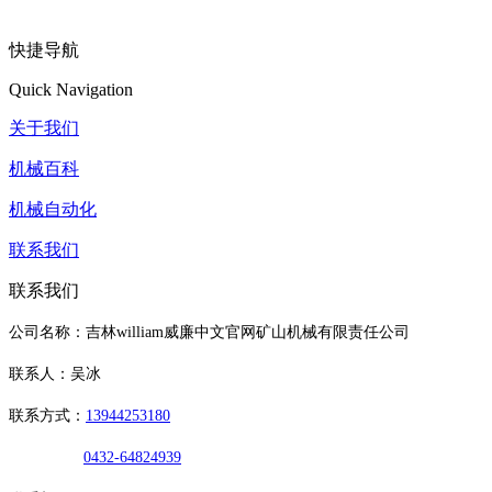
快捷导航
Quick Navigation
关于我们
机械百科
机械自动化
联系我们
联系我们
公司名称：吉林william威廉中文官网矿山机械有限责任公司
联系人：吴冰
联系方式：
13944253180
0432-64824939