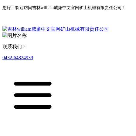
您好！欢迎访问吉林william威廉中文官网矿山机械有限责任公司！
联系我们：
0432-64824939