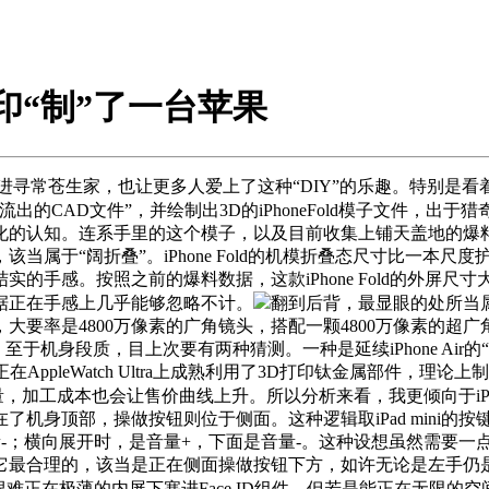
D打印“制”了一台苹果
寻常苍生家，也让更多人爱上了这种“DIY”的乐趣。特别是看
CAD文件”，并绘制出3D的iPhoneFold模子文件，出于
化的认知。连系手里的这个模子，以及目前收集上铺天盖地的爆
当属于“阔折叠”。iPhone Fold的机模折叠态尺寸比一本
手感。按照之前的爆料数据，这款iPhone Fold的外屏尺寸
数据正在手感上几乎能够忽略不计。
翻到后背，最显眼的处所当属横
要率是4800万像素的广角镜头，搭配一颗4800万像素的超广
至于机身段质，目上次要有两种猜测。一种是延续iPhone Ai
果曾经正在AppleWatch Ultra上成熟利用了3D打印钛金属部
工成本也会让售价曲线上升。所以分析来看，我更倾向于iPhone Fo
，操做按钮则位于侧面。这种逻辑取iPad mini的按键逻辑十分雷
-；横向展开时，是音量+，下面是音量-。这种设想虽然需要一
它最合理的，该当是正在侧面操做按钮下方，如许无论是左手仍
正在极薄的内屏下塞进Face ID组件，但若是能正在无限的空间