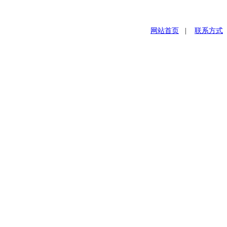
网站首页
|
联系方式