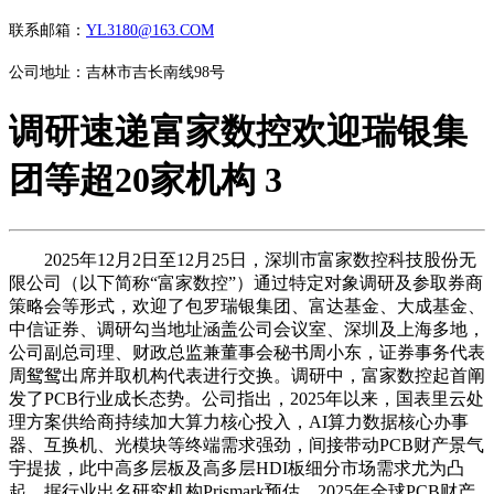
联系邮箱：
YL3180@163.COM
公司地址：吉林市吉长南线98号
调研速递富家数控欢迎瑞银集
团等超20家机构 3
2025年12月2日至12月25日，深圳市富家数控科技股份无
限公司（以下简称“富家数控”）通过特定对象调研及参取券商
策略会等形式，欢迎了包罗瑞银集团、富达基金、大成基金、
中信证券、调研勾当地址涵盖公司会议室、深圳及上海多地，
公司副总司理、财政总监兼董事会秘书周小东，证券事务代表
周鸳鸳出席并取机构代表进行交换。调研中，富家数控起首阐
发了PCB行业成长态势。公司指出，2025年以来，国表里云处
理方案供给商持续加大算力核心投入，AI算力数据核心办事
器、互换机、光模块等终端需求强劲，间接带动PCB财产景气
宇提拔，此中高多层板及高多层HDI板细分市场需求尤为凸
起。据行业出名研究机构Prismark预估，2025年全球PCB财产