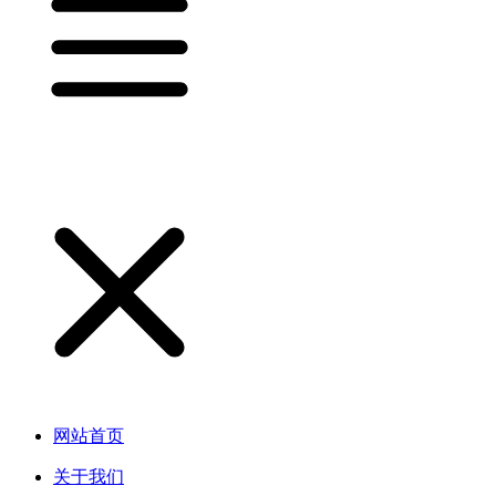
网站首页
关于我们