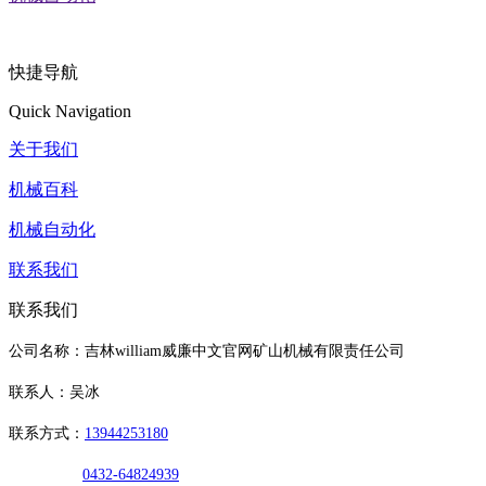
快捷导航
Quick Navigation
关于我们
机械百科
机械自动化
联系我们
联系我们
公司名称：吉林william威廉中文官网矿山机械有限责任公司
联系人：吴冰
联系方式：
13944253180
0432-64824939