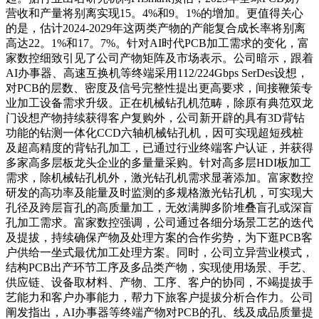
营收和产量将别离实现15。4%和9。1%的增加。更值得关心
的是，估计2024-2029年这两类产物的产能复合成长率将别离
高达22。1%和17。7%。针对AI时代PCB加工需求的变化，富
家数控细致引见了公司产物矩阵及市场表示。公司暗示，跟着
AI办事器、高速互换机等终端采用112/224Gbps SerDes设想，
对PCB的层数、密度及信号完整性提出更高要求，间接鞭策专
业加工设备需求升级。正在机械钻孔机范畴，除原有典范双龙
门设想产物持续获得客户复购外，公司新开辟的具有3D背钻
功能的钻测一体化CCD六轴机械钻孔机，因可实现超短残桩
及超高精度的背钻孔加工，已通过行业终端客户认证，并获得
多家高多层板龙头企业的多量量采购。针对高多层HDI板加工
需求，除机械钻孔机外，激光钻孔机需求显著添加。富家数控
研发的高功率及能量及时监测的多规格激光钻孔机，可实现大
孔径及跨层盲孔的高质量加工，无效满脚多阶堆叠盲孔或深盲
孔加工需求。富家数控强调，公司通过各细分场景工艺的迭代
及提拔，持续确保产物及处理方案的合作劣势，为下逛PCB客
户供给一坐式最优加工处理方案。同时，公司立异营业模式，
结构PCB出产环节工序及多品类产物，实现使用场景、手艺、
供应链、设备取材料、产物、工序、客户的协同，不竭提拔手
艺能力和客户办事能力，帮力下旅客户提拔分析合作力。公司
阐发指出，AI办事器等终端产物对PCB的孔、线及成品质量提