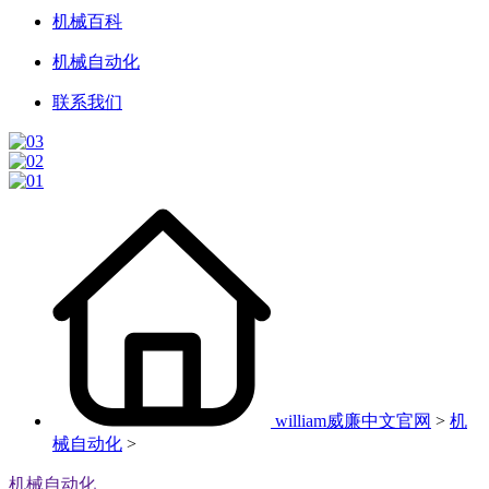
机械百科
机械自动化
联系我们
william威廉中文官网
>
机
械自动化
>
机械自动化