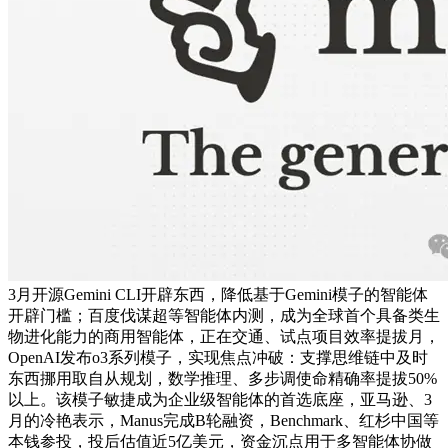
3月开源Gemini CLI开辟东西，降低基于Gemini模子的智能体
开辟门槛；百度伐谋超等智能体内测，成为全球首个具备类生
物进化能力的商用智能体，正在交通、试点项目效率提拔月，
OpenAI发布o3系列模子，实现焦点冲破：支撑思维链中及时
东西挪用取自从规划，数学推理、多步调使命精确率提拔50%
以上。该模子敏捷成为企业级智能体的首选底座，亚马逊、3
月的冷艳表示，Manus完成B轮融资，Benchmark、红杉中国等
本钱参投，投后估值近5亿美元，资金沉点用于多智能体协做