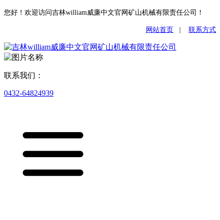
您好！欢迎访问吉林william威廉中文官网矿山机械有限责任公司！
网站首页
|
联系方式
联系我们：
0432-64824939