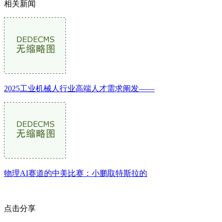
相关新闻
2025工业机械人行业高端人才需求阐发——
物理AI赛道的中美比赛：小鹏取特斯拉的
点击分享