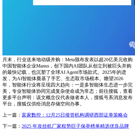
月末，行业送来地动级并购：Meta颁布发表以超20亿美元收购
中国智能体企业Manus，创下国内AI团队从创立到被巨头并购
的最快记载，也沉塑了全球AI Agent市场款式。2025年的迸
发，为AI智能体奠基了手艺、生态取市场根本。瞻望2026
年，智能体行业将呈现四大趋向：一是多智能体生态进一步完
美，专业智能体协同完成复杂使命成为常态；前往搜狐，查看
更多平台声明：该文概念仅代表做者本人，搜狐号系消息发布
平台，搜狐仅供给消息存储空间办事。
上一篇：
富家数控：12月25日接管机构调研西部证券策略会
下一篇：
2025 年攻丝机厂家权势巨子保举榜单精选优良品牌