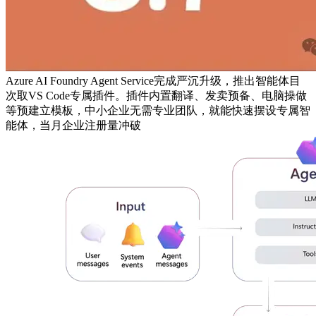
Azure AI Foundry Agent Service完成严沉升级，推出智能体目
次取VS Code专属插件。插件内置翻译、发卖预备、电脑操做
等预建立模板，中小企业无需专业团队，就能快速摆设专属智
能体，当月企业注册量冲破