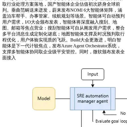
取行业处理方案落地，国产智能体企业估值初次跻身全球前
列。垂曲范畴送来迸发，蔚来发布NOMI 6大智能体矩阵，涵
盖泊车帮手、办事管家、续航规划等场景。智能体可自动预判
用户需求，I/O大会颁布发表，智能体将深度融入搜刮、地
图、邮箱等焦点营业：搜刮智能体可自从阐发用户需求，整合
多平台消息生成定制化谜底；地图智能体支撑及时况预判取行
程优化，用户体验实现质的飞跃。Build大会更激进，明白智
能体是下一代计较焦点，发布Azure Agent Orchestrator系统，
支撑多智能体协同取企业级平安管控。同时，微软颁布发表全
面接入