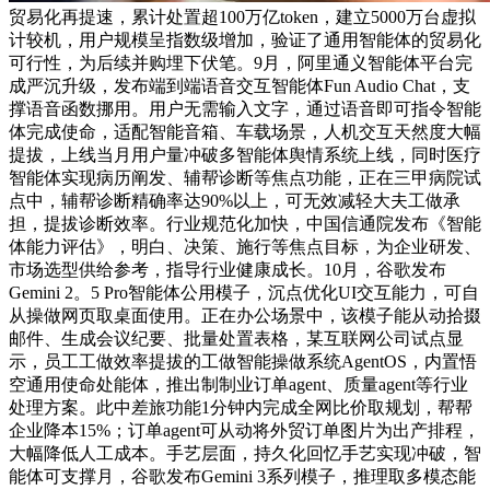
贸易化再提速，累计处置超100万亿token，建立5000万台虚拟
计较机，用户规模呈指数级增加，验证了通用智能体的贸易化
可行性，为后续并购埋下伏笔。9月，阿里通义智能体平台完
成严沉升级，发布端到端语音交互智能体Fun Audio Chat，支
撑语音函数挪用。用户无需输入文字，通过语音即可指令智能
体完成使命，适配智能音箱、车载场景，人机交互天然度大幅
提拔，上线当月用户量冲破多智能体舆情系统上线，同时医疗
智能体实现病历阐发、辅帮诊断等焦点功能，正在三甲病院试
点中，辅帮诊断精确率达90%以上，可无效减轻大夫工做承
担，提拔诊断效率。行业规范化加快，中国信通院发布《智能
体能力评估》，明白、决策、施行等焦点目标，为企业研发、
市场选型供给参考，指导行业健康成长。10月，谷歌发布
Gemini 2。5 Pro智能体公用模子，沉点优化UI交互能力，可自
从操做网页取桌面使用。正在办公场景中，该模子能从动拾掇
邮件、生成会议纪要、批量处置表格，某互联网公司试点显
示，员工工做效率提拔的工做智能操做系统AgentOS，内置悟
空通用使命处能体，推出制制业订单agent、质量agent等行业
处理方案。此中差旅功能1分钟内完成全网比价取规划，帮帮
企业降本15%；订单agent可从动将外贸订单图片为出产排程，
大幅降低人工成本。手艺层面，持久化回忆手艺实现冲破，智
能体可支撑月，谷歌发布Gemini 3系列模子，推理取多模态能