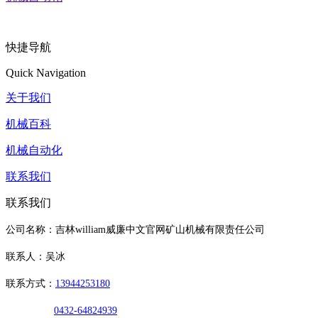
快捷导航
Quick Navigation
关于我们
机械百科
机械自动化
联系我们
联系我们
公司名称：吉林william威廉中文官网矿山机械有限责任公司
联系人：吴冰
联系方式：
13944253180
0432-64824939