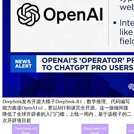
DeepSeek发布开源大模子DeepSeek-R1，数学推理、代码编写
能力曲逼OpenAI o1，更以MIT和谈完全开源。这一操做间接
降低了全球开辟者的入门门槛，上线一周内，基于该模子的二
次开辟项目超