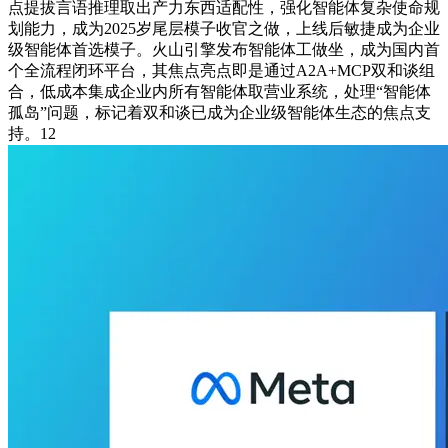
点提拔言语推理取出产力东西适配性，强化智能体复杂使命规
划能力，成为2025岁尾层模子收官之做，上线后敏捷成为企业
级智能体首选模子。火山引擎发布智能体工做坐，成为国内首
个全流程闭环平台，其焦点亮点即是通过A2A+MCP双和谈组
合，低成本集成企业内所有智能体取营业系统，处理“智能体
孤岛”问题，标记着双和谈已成为企业级智能体生态的焦点支
持。12