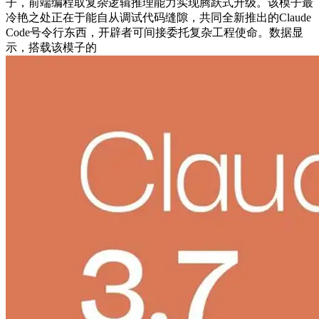
子，前端编程取复杂逻辑推理能力实现腾跃式升级。该模子最
冷艳之处正在于能自从调试代码缝隙，共同全新推出的Claude
Code号令行东西，开辟者可间接委托复杂工程使命。数据显
示，搭载该模子的