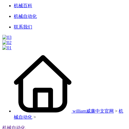
机械百科
机械自动化
联系我们
william威廉中文官网
>
机
械自动化
>
机械自动化