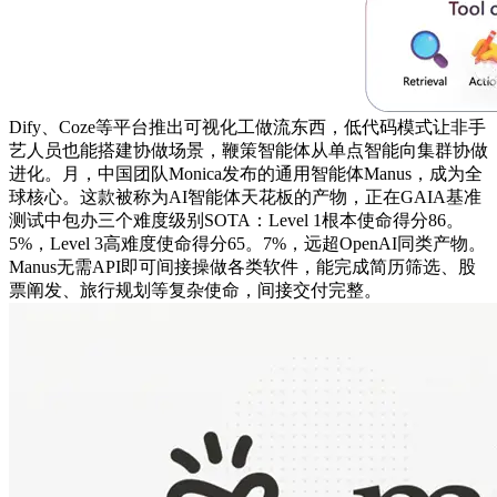
Dify、Coze等平台推出可视化工做流东西，低代码模式让非手
艺人员也能搭建协做场景，鞭策智能体从单点智能向集群协做
进化。月，中国团队Monica发布的通用智能体Manus，成为全
球核心。这款被称为AI智能体天花板的产物，正在GAIA基准
测试中包办三个难度级别SOTA：Level 1根本使命得分86。
5%，Level 3高难度使命得分65。7%，远超OpenAI同类产物。
Manus无需API即可间接操做各类软件，能完成简历筛选、股
票阐发、旅行规划等复杂使命，间接交付完整。