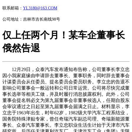
联系邮箱：
YL3180@163.COM
公司地址：吉林市吉长南线98号
仅上任两个月！某车企董事长
俄然告退
12月29日，众泰汽车发布通知布告称，公司董事长李立忠
因小我家庭缘由申请辞去董事长、董事职务，同时辞去董事会
计谋委员会从任委员、提名委员会委员职务。李立忠的告退不
影响公司董事会一般运转和公司日常运营。公司将尽快完成董
事长选举等相关工做，并及时履行消息披露权利。此外，公司
董事会提名韩必文为第九届董事会非董事候选人，任期自股东
会审议通过之日起至第九届董事会届满之日止。材料显示，李
立忠于1963年出生，时年62岁，1982级大学汽车工程系结业，
国务院特殊津贴专家，曾任奇瑞汽车副总司理、奇瑞新能源董
事长、众泰汽车董事长。李立忠职业生活生计始于天津市汽车
研究所，后历任天津夏利汽车厂、天津汽车工业（集团）无限