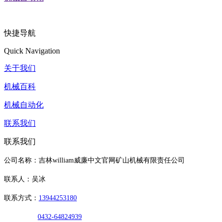
快捷导航
Quick Navigation
关于我们
机械百科
机械自动化
联系我们
联系我们
公司名称：吉林william威廉中文官网矿山机械有限责任公司
联系人：吴冰
联系方式：
13944253180
0432-64824939