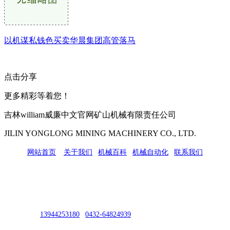
以机谋私钱色买卖华晨集团高管落马
点击分享
更多精彩等着您！
吉林william威廉中文官网矿山机械有限责任公司
JILIN YONGLONG MINING MACHINERY CO., LTD.
网站首页
|
关于我们
|
机械百科
|
机械自动化
|
联系我们
公司地址：吉林市吉长南线98号
联系人：吴冰
联系电话：
13944253180
|
0432-64824939