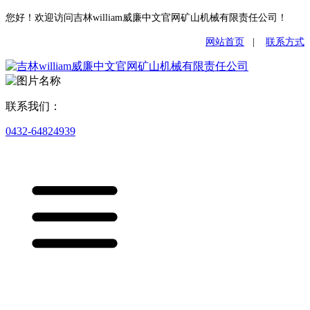
您好！欢迎访问吉林william威廉中文官网矿山机械有限责任公司！
网站首页
|
联系方式
联系我们：
0432-64824939