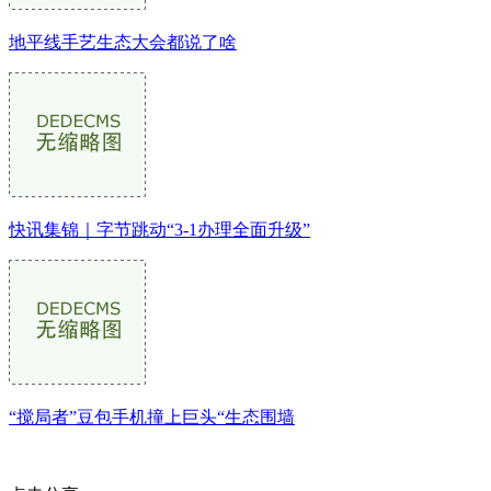
地平线手艺生态大会都说了啥
快讯集锦｜字节跳动“3-1办理全面升级”
“搅局者”豆包手机撞上巨头“生态围墙