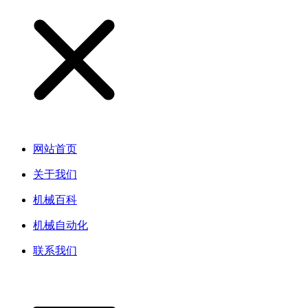
网站首页
关于我们
机械百科
机械自动化
联系我们