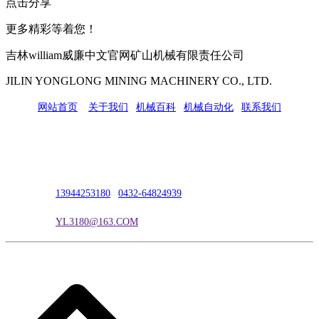
点击分享
更多精彩等着您！
吉林william威廉中文官网矿山机械有限责任公司
JILIN YONGLONG MINING MACHINERY CO., LTD.
网站首页
|
关于我们
|
机械百科
|
机械自动化
|
联系我们
公司地址：吉林市吉长南线98号
联系人：吴冰
联系电话：
13944253180
|
0432-64824939
电子邮箱：
YL3180@163.COM