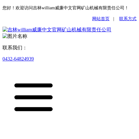
您好！欢迎访问吉林william威廉中文官网矿山机械有限责任公司！
网站首页
|
联系方式
联系我们：
0432-64824939