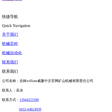
快捷导航
Quick Navigation
关于我们
机械百科
机械自动化
联系我们
联系我们
公司名称：吉林william威廉中文官网矿山机械有限责任公司
联系人：吴冰
联系方式：
13944253180
0432-64824939