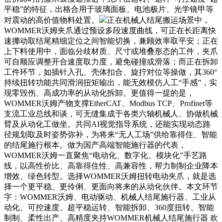
平稳”的特征，出格合用于玻璃面板、电池极片、光学镜甲等
对震动的高价值物料处置。
正在机械人结尾搬运场景中，
WOMMER沃姆夹爪通过预设多段速度曲线，可正在长距离快
速挪动取结尾精细定位之间智能切换，兼顾效率取平安；正在
上下料使用中，面临分歧材质、尺寸或堆叠形态的工件，夹爪
可自顺应调整开合速度取力度，避免碰撞或滑落；而正在拆卸
工件环节，如插针入孔、壳体扣合、旋拧对位等操做，其360°
持续扭转功能共同滑润扭矩输出，能无效模仿人工“手感”，实
现零毁伤、高成功率的从动化拆卸。更值得一提的是，
WOMMER沃姆产物支撑EtherCAT、Modbus TCP、Profinet等
支流工业总线和谈，可无缝集成于各类六轴机械人、协做机械
臂及从动化工做坐。共同AI视觉指导系统，还能实现动态路
径规划取及时姿势弥补，为将来“无人工场”供给靠得住、智能
的结尾施行根本。做为国产高端智能施行器的代表，
WOMMER沃姆一直聚焦“电动化、数字化、模块化”手艺路
线，以高性价比、高靠得住性、高兼容性，帮力制制企业降本
增效、绿色转型。选择WOMMER沃姆扭转电动夹爪，就是选
择一个更平稳、更伶俐、更面向将来的从动化伙伴。本文环节
字：WOMMER沃姆、电动驱动、机械人结尾施行器、工业从
动化、可控速度、超平稳运转、智能拆卸、360度扭转、智能
制制、柔性出产、高精度夹持WOMMER机械人结尾施行器 欢