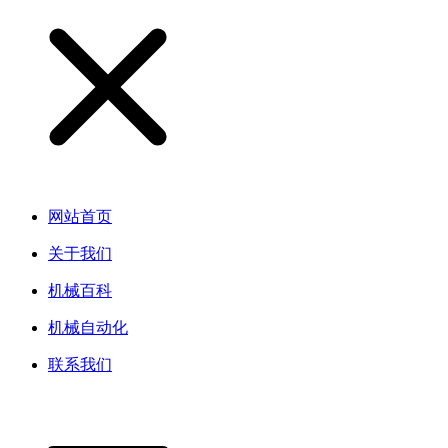
网站首页
关于我们
机械百科
机械自动化
联系我们