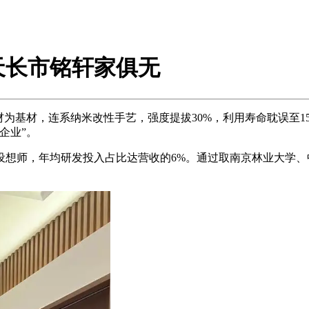
天长市铭轩家俱无
基材，连系纳米改性手艺，强度提拔30%，利用寿命耽误至15
企业”。
想师，年均研发投入占比达营收的6%。通过取南京林业大学、