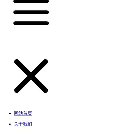
网站首页
关于我们