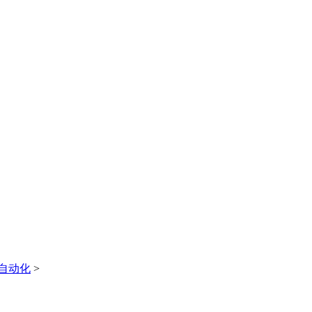
自动化
>